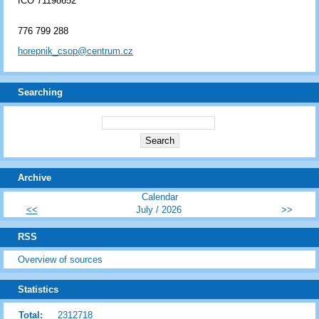
IČO 71198652
776 799 288
horepnik_csop@centrum.cz
Searching
Archive
Calendar
<<
July / 2026
>>
RSS
Overview of sources
Statistics
Total:
2312718