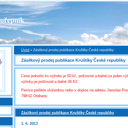
ořepník
Úvod
»
Zásilkový prodej publikace Kruštíky České republiky
Zásilkový prodej publikace Kruštíky České republiky
Cena jednoho ks výtisku je 50 kč, poštovné a balné za jeden vý
výtisky je poštovné a balné 36 Kč.
Peníze pošlete složenkou nebo v dopise na adresu Jaroslav Po
798 62 Drahany
Zásilkový prodej publikace Kruštíky České republiky
1. 6. 2013