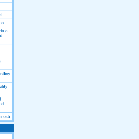
et
eno
da a
ně
á
stliny
ality
é
 od
nnosti