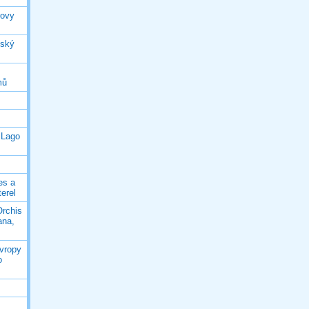
rovy
jský
mů
 Lago
es a
terel
Orchis
ana,
Evropy
o