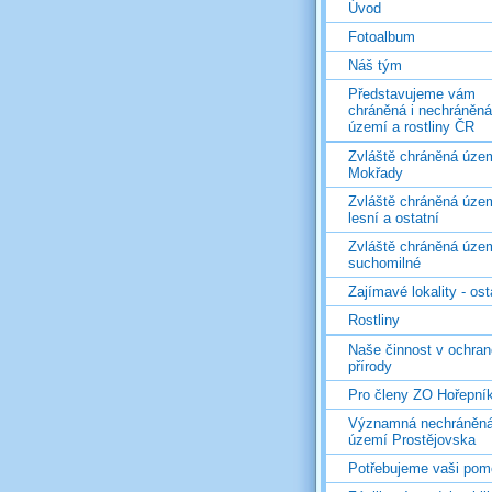
Úvod
Fotoalbum
Náš tým
Představujeme vám
chráněná i nechráněná
území a rostliny ČR
Zvláště chráněná územ
Mokřady
Zvláště chráněná územ
lesní a ostatní
Zvláště chráněná územ
suchomilné
Zajímavé lokality - ost
Rostliny
Naše činnost v ochran
přírody
Pro členy ZO Hořepní
Významná nechráněn
území Prostějovska
Potřebujeme vaši pom