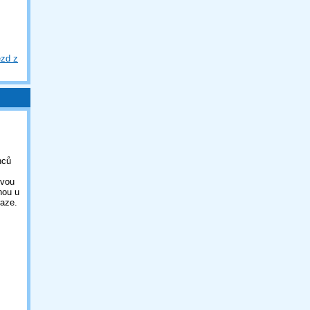
ezd z
nců
ovou
nou u
aze.