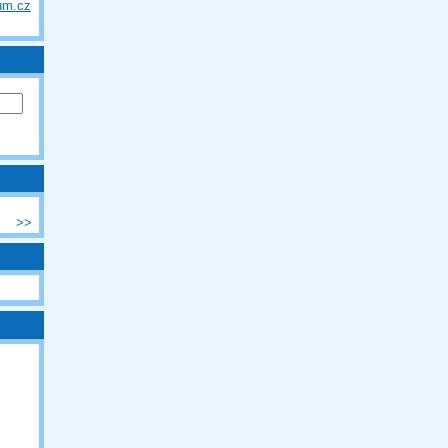
um.cz
>>