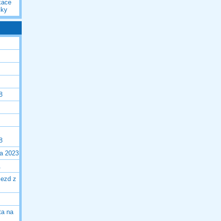
kace
iky
8
8
la 2023
1
jezd z
ta na