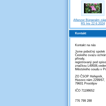
Aflenzer Bürgeralm záj
RS Iris 22.6.2024
Kontakt
Kontakt na nás
Jsme pobočný spolek
Českého svazu ochrá
přírody,
registrovaný pod spis
značkou L49506,vede
Městského soudu v Pr
ZO ČSOP Hořepník,
Husovo nám.2299/67,
79601 Prostějov
IČO 71198652
776 799 288