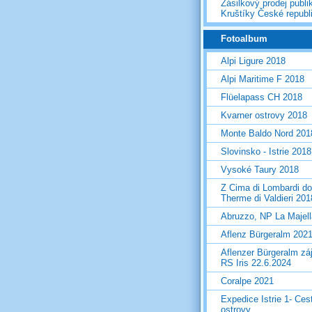
Zásilkový prodej publi
Kruštíky České republ
Fotoalbum
Alpi Ligure 2018
Alpi Maritime F 2018
Flüelapass CH 2018
Kvarner ostrovy 2018
Monte Baldo Nord 201
Slovinsko - Istrie 2018
Vysoké Taury 2018
Z Cima di Lombardi do
Therme di Valdieri 201
Abruzzo, NP La Majel
Aflenz Bürgeralm 202
Aflenzer Bürgeralm zá
RS Iris 22.6.2024
Coralpe 2021
Expedice Istrie 1- Ces
ostrovy