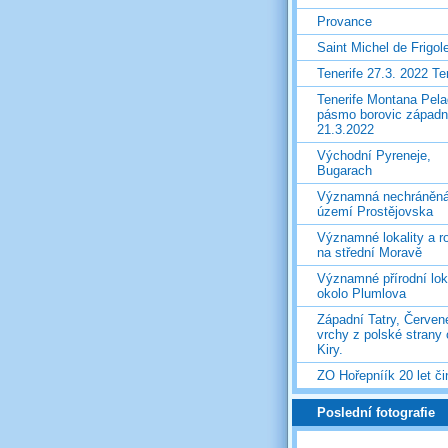
Provance
Saint Michel de Frigol
Tenerife 27.3. 2022 T
Tenerife Montana Pela
pásmo borovic západ
21.3.2022
Východní Pyreneje,
Bugarach
Významná nechráněn
území Prostějovska
Významné lokality a ro
na střední Moravě
Významné přírodní lok
okolo Plumlova
Západní Tatry, Červen
vrchy z polské strany
Kiry.
ZO Hořepníík 20 let či
Poslední fotografie