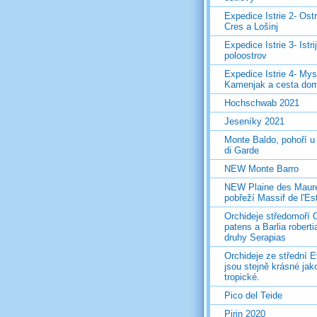
Expedice Istrie 2- Ost
Cres a Lošinj
Expedice Istrie 3- Istri
poloostrov
Expedice Istrie 4- Mys
Kamenjak a cesta do
Hochschwab 2021
Jeseníky 2021
Monte Baldo, pohoří u
di Garde
NEW Monte Barro
NEW Plaine des Maur
pobřeží Massif de l'Es
Orchideje středomoří 
patens a Barlia roberti
druhy Serapias
Orchideje ze střední 
jsou stejně krásné jak
tropické.
Pico del Teide
Pirin 2020