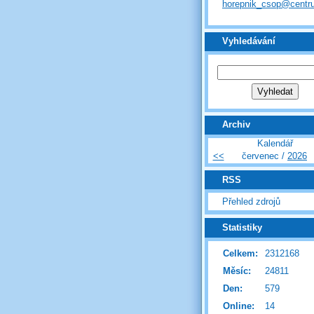
horepnik_csop@centr
Vyhledávání
Archiv
Kalendář
<<
červenec /
2026
RSS
Přehled zdrojů
Statistiky
Celkem:
2312168
Měsíc:
24811
Den:
579
Online:
14