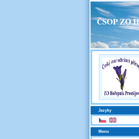
ČSOP ZO H
Jazyky
Menu