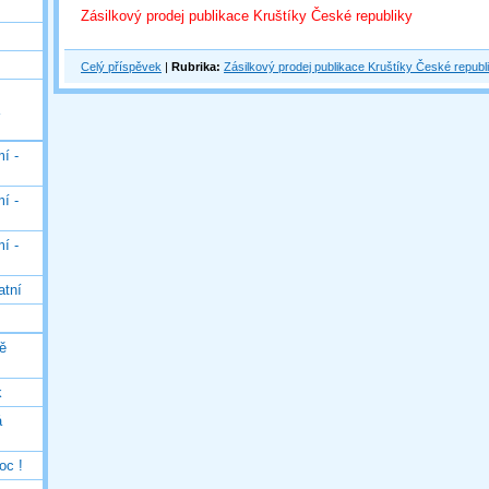
Zásilkový prodej publikace Kruštíky České republiky
Celý příspěvek
|
Rubrika:
Zásilkový prodej publikace Kruštíky České republ
í -
í -
í -
atní
ě
k
á
oc !