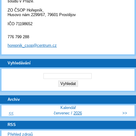
soudu v Praze.
ZO ČSOP Hořepník,
Husovo nám.2299/67, 79601 Prostějov
IČO 71198652
776 799 288
horepnik_csop@centrum.cz
Vyhledávání
Archiv
Kalendář
<<
červenec /
2026
>>
RSS
Přehled zdrojů