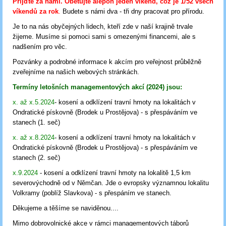
Přijďte za námi. Obětujte alepoň jeden víkend, což je 1/52 všech
víkendů za rok
.
Budete s námi dva - tři dny pracovat pro přírodu.
Je to na nás obyčejných lidech, kteří zde v naší krajině trvale
žijeme. Musíme si pomoci sami s omezenými financemi, ale s
nadšením pro věc.
Pozvánky a podrobné informace k akcím pro veřejnost průběžně
zveřejníme na našich webových stránkách.
Termíny letošních managementových akcí (2024) jsou:
x. až x.5.2024
- kosení a odklízení travní hmoty na lokalitách v
Ondratické pískovně (Brodek u Prostějova) - s přespáváním ve
stanech (1. seč)
x. až x.8.2024
- kosení a odklízení travní hmoty na lokalitách v
Ondratické pískovně (Brodek u Prostějova) - s přespáváním ve
stanech (2. seč)
x.9.2024
- kosení a odklízení travní hmoty na lokalitě 1,5 km
severovýchodně od v Němčan. Jde o evropsky významnou lokalitu
Volkramy (poblíž Slavkova) - s přespáním ve stanech.
Děkujeme a těšíme se naviděnou....
Mimo dobrovolnické akce v rámci managementových táborů