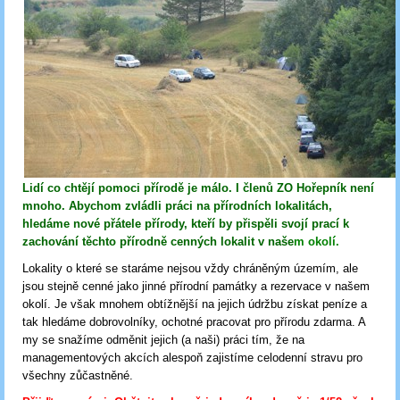
Lidí co chtějí pomoci přírodě je málo. I členů ZO Hořepník není
mnoho. Abychom zvládli práci na přírodních lokalitách,
hledáme nové přátele přírody, kteří by přispěli svojí prací k
zachování těchto přírodně cenných lokalit v naše
m okolí.
Lokality o které se staráme nejsou vždy chráněným územím, ale
jsou stejně cenné jako jinné přírodní památky a rezervace v našem
okolí. Je však mnohem obtížnější na jejich údržbu získat peníze a
tak hledáme dobrovolníky, ochotné pracovat pro přírodu zdarma. A
my se snažíme odměnit jejich (a naši) práci tím, že na
managementových akcích alespoň zajistíme celodenní stravu pro
všechny zůčastněné.