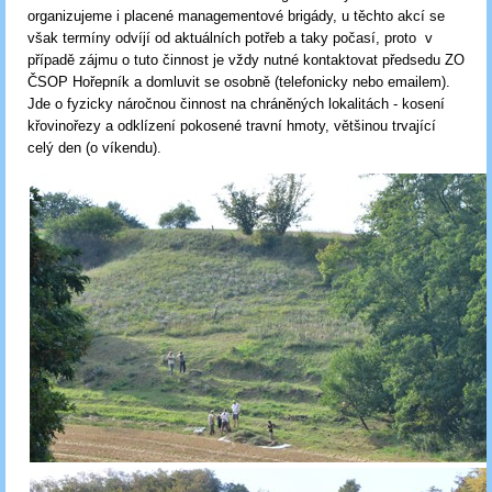
organizujeme i placené managementové brigády, u těchto akcí se
však termíny odvíjí od aktuálních potřeb a taky počasí, proto v
případě zájmu o tuto činnost je vždy nutné kontaktovat předsedu ZO
ČSOP Hořepník a domluvit se osobně (telefonicky nebo emailem).
Jde o fyzicky náročnou činnost na chráněných lokalitách - kosení
křovinořezy a odklízení pokosené travní hmoty, většinou trvající
celý den (o víkendu).