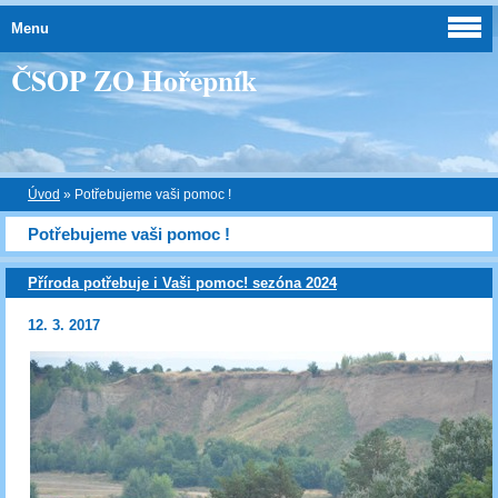
Menu
ČSOP ZO Hořepník
Úvod
»
Potřebujeme vaši pomoc !
Potřebujeme vaši pomoc !
Příroda potřebuje i Vaši pomoc! sezóna 2024
12. 3. 2017