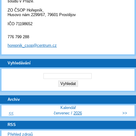
soudu v Praze.
ZO ČSOP Hořepník,
Husovo nám.2299/67, 79601 Prostějov
IČO 71198652
776 799 288
horepnik_csop@centrum.cz
Vyhledávání
Archiv
Kalendář
<<
červenec /
2026
>>
RSS
Přehled zdrojů