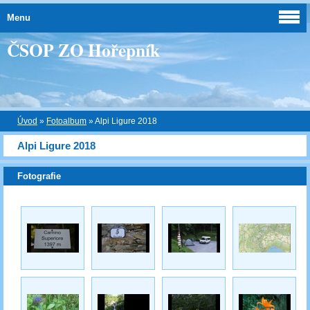
Menu
ČSOP ZO Hořepník
Úvod
»
Fotoalbum
»
Alpi Ligure 2018
Alpi Ligure 2018
Fotografie