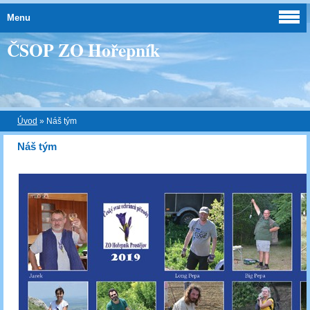
Menu
ČSOP ZO Hořepník
Úvod
»
Náš tým
Náš tým