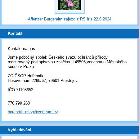
Aflenzer Bürgeralm zájezd z RS Iris 22.6.2024
Kontakt
Kontakt na nás
Jsme pobočný spolek Českého svazu ochránců přírody,
registrovaný pod spisovou značkou L49506,vedenou u Městského
soudu v Praze.
ZO ČSOP Hořepník,
Husovo nám.2299/67, 79601 Prostějov
IČO 71198652
776 799 288
horepnik_csop@centrum.cz
Vyhledávání