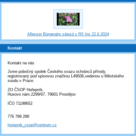
Aflenzer Bürgeralm zájezd z RS Iris 22.6.2024
Kontakt
Kontakt na nás
Jsme pobočný spolek Českého svazu ochránců přírody,
registrovaný pod spisovou značkou L49506,vedenou u Městského
soudu v Praze.
ZO ČSOP Hořepník,
Husovo nám.2299/67, 79601 Prostějov
IČO 71198652
776 799 288
horepnik_csop@centrum.cz