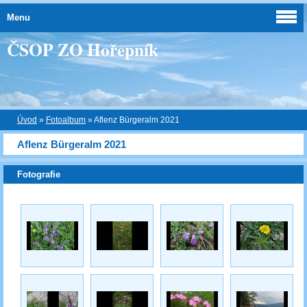
Menu
ČSOP ZO Hořepník
Úvod
»
Fotoalbum
»
Aflenz Bürgeralm 2021
Aflenz Bürgeralm 2021
Fotografie