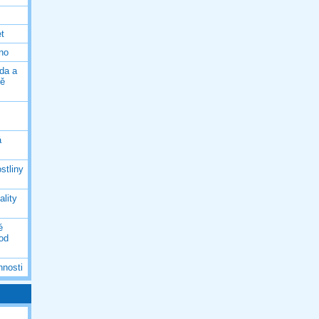
et
eno
da a
ně
á
stliny
ality
é
 od
nnosti