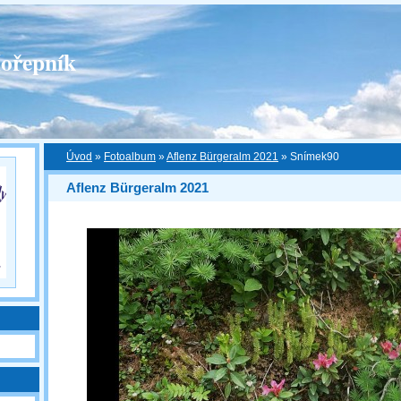
ořepník
Úvod
»
Fotoalbum
»
Aflenz Bürgeralm 2021
»
Snímek90
Aflenz Bürgeralm 2021