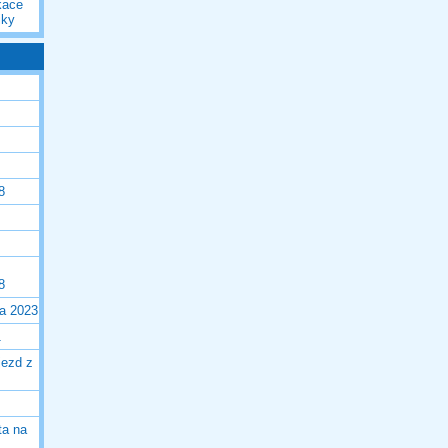
kace
iky
8
8
la 2023
1
jezd z
ta na