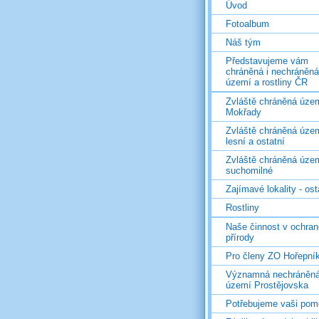
Úvod
Fotoalbum
Náš tým
Představujeme vám
chráněná i nechráněná
území a rostliny ČR
Zvláště chráněná územ
Mokřady
Zvláště chráněná územ
lesní a ostatní
Zvláště chráněná územ
suchomilné
Zajímavé lokality - ost
Rostliny
Naše činnost v ochran
přírody
Pro členy ZO Hořepní
Významná nechráněn
území Prostějovska
Potřebujeme vaši pom