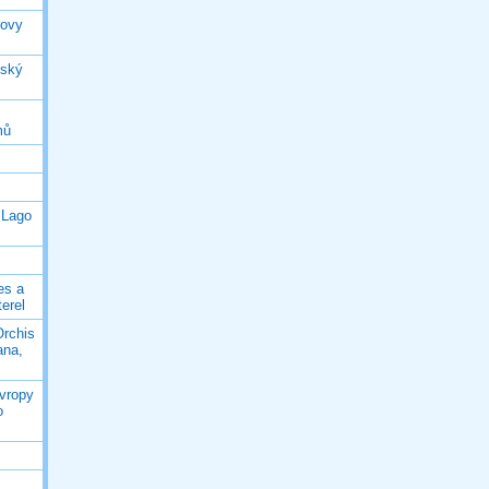
rovy
jský
mů
 Lago
es a
terel
Orchis
ana,
Evropy
o