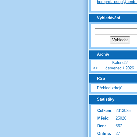
horepnik_csop@centr
Vyhledávání
Archiv
Kalendář
<<
červenec /
2026
RSS
Přehled zdrojů
Statistiky
Celkem:
2313025
Měsíc:
25020
Den:
667
Online:
27