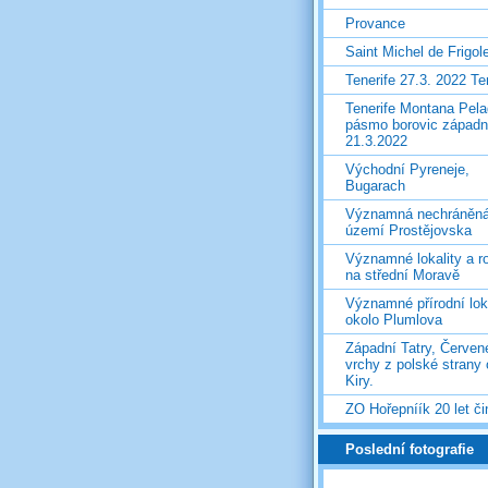
Provance
Saint Michel de Frigol
Tenerife 27.3. 2022 T
Tenerife Montana Pela
pásmo borovic západ
21.3.2022
Východní Pyreneje,
Bugarach
Významná nechráněn
území Prostějovska
Významné lokality a ro
na střední Moravě
Významné přírodní lok
okolo Plumlova
Západní Tatry, Červen
vrchy z polské strany
Kiry.
ZO Hořepníík 20 let či
Poslední fotografie