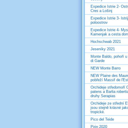
Expedice Istrie 2- Ost
Cres a Lošinj
Expedice Istrie 3- Istri
poloostrov
Expedice Istrie 4- Mys
Kamenjak a cesta do
Hochschwab 2021
Jeseníky 2021
Monte Baldo, pohoří u
di Garde
NEW Monte Barro
NEW Plaine des Maur
pobřeží Massif de l'Es
Orchideje středomoří 
patens a Barlia roberti
druhy Serapias
Orchideje ze střední 
jsou stejně krásné jak
tropické.
Pico del Teide
Pirin 2020