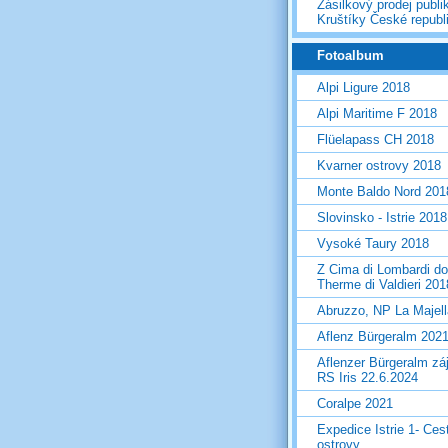
Zásilkový prodej publi
Kruštíky České republ
Fotoalbum
Alpi Ligure 2018
Alpi Maritime F 2018
Flüelapass CH 2018
Kvarner ostrovy 2018
Monte Baldo Nord 201
Slovinsko - Istrie 2018
Vysoké Taury 2018
Z Cima di Lombardi do
Therme di Valdieri 201
Abruzzo, NP La Majel
Aflenz Bürgeralm 202
Aflenzer Bürgeralm zá
RS Iris 22.6.2024
Coralpe 2021
Expedice Istrie 1- Ces
ostrovy