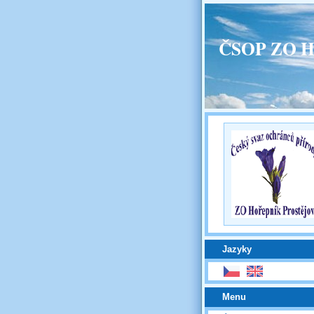
ČSOP ZO H
Jazyky
Menu