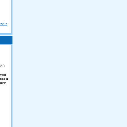
ezd z
nců
ovou
nou u
aze.