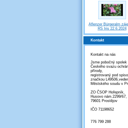
Aflenzer Bürgeralm záj
RS Iris 22.6.2024
Kontakt
Kontakt na nás
Jsme pobočný spolek
Českého svazu ochrá
přírody,
registrovaný pod spis
značkou L49506,vede
Městského soudu v Pr
ZO ČSOP Hořepník,
Husovo nám.2299/67,
79601 Prostějov
IČO 71198652
776 799 288