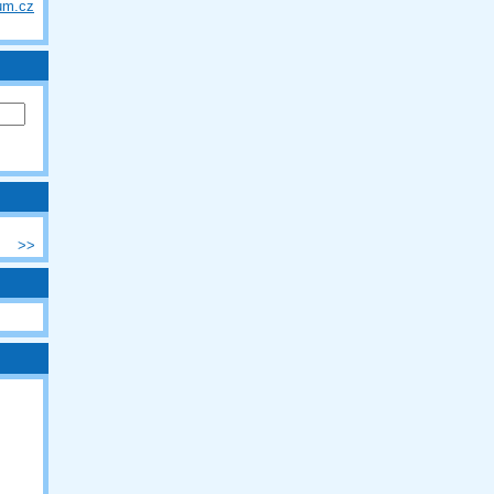
um.cz
>>