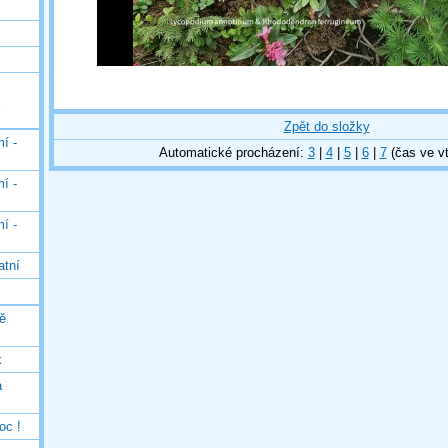
Zpět do složky
í -
Automatické procházení:
3
|
4
|
5
|
6
|
7
(čas ve vt
í -
í -
atní
ě
k
á
oc !