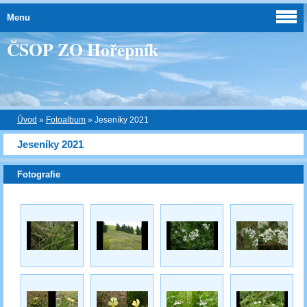
Menu
ČSOP ZO Hořepník
Úvod
»
Fotoalbum
»
Jeseníky 2021
Jeseníky 2021
Fotografie