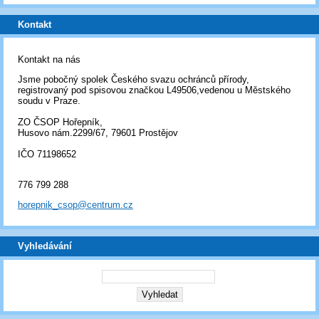
Kontakt
Kontakt na nás
Jsme pobočný spolek Českého svazu ochránců přírody,
registrovaný pod spisovou značkou L49506,vedenou u Městského
soudu v Praze.
ZO ČSOP Hořepník,
Husovo nám.2299/67, 79601 Prostějov
IČO 71198652
776 799 288
horepnik_csop@centrum.cz
Vyhledávání