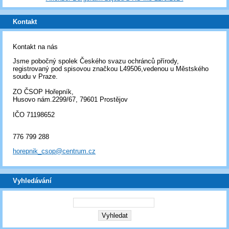
Kontakt
Kontakt na nás
Jsme pobočný spolek Českého svazu ochránců přírody,
registrovaný pod spisovou značkou L49506,vedenou u Městského
soudu v Praze.
ZO ČSOP Hořepník,
Husovo nám.2299/67, 79601 Prostějov
IČO 71198652
776 799 288
horepnik_csop@centrum.cz
Vyhledávání