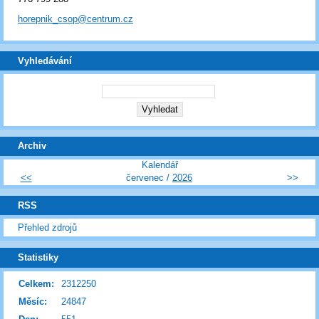
horepnik_csop@centrum.cz
Vyhledávání
Archiv
Kalendář
<<
červenec /
2026
>>
RSS
Přehled zdrojů
Statistiky
Celkem:
2312250
Měsíc:
24847