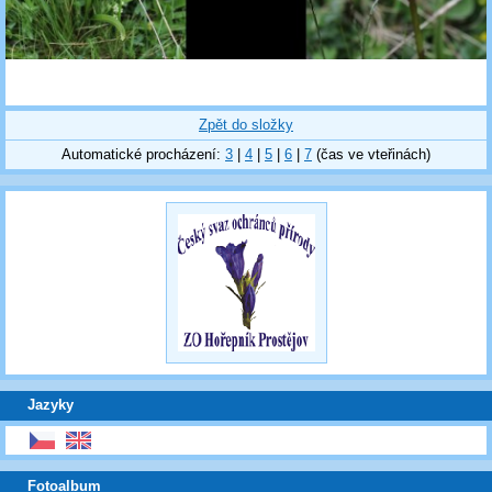
Zpět do složky
Automatické procházení:
3
|
4
|
5
|
6
|
7
(čas ve vteřinách)
Jazyky
Fotoalbum