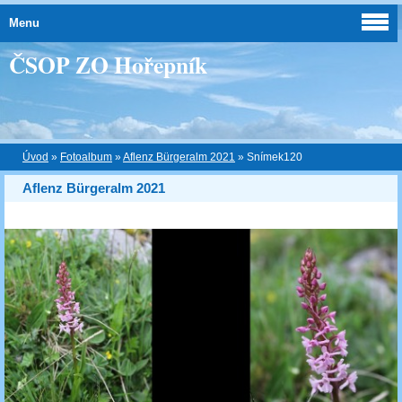
Menu
ČSOP ZO Hořepník
Úvod
»
Fotoalbum
»
Aflenz Bürgeralm 2021
»
Snímek120
Aflenz Bürgeralm 2021