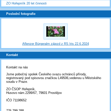
ZO Hořepníík 20 let činnosti
Poslední fotografie
Aflenzer Bürgeralm zájezd z RS Iris 22.6.2024
Kontakt
Kontakt na nás
Jsme pobočný spolek Českého svazu ochránců přírody,
registrovaný pod spisovou značkou L49506,vedenou u Městského
soudu v Praze.
ZO ČSOP Hořepník,
Husovo nám.2299/67, 79601 Prostějov
IČO 71198652
776 799 288