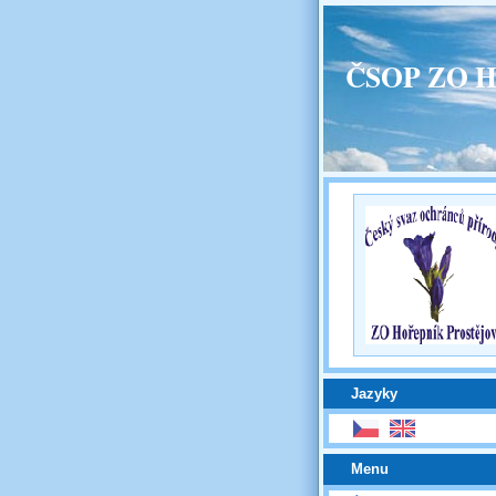
ČSOP ZO H
Jazyky
Menu