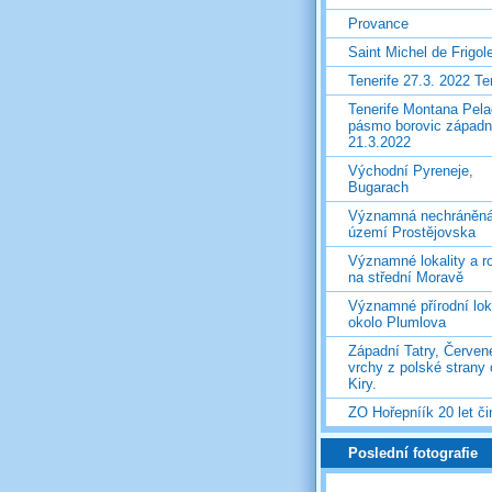
Provance
Saint Michel de Frigol
Tenerife 27.3. 2022 T
Tenerife Montana Pela
pásmo borovic západ
21.3.2022
Východní Pyreneje,
Bugarach
Významná nechráněn
území Prostějovska
Významné lokality a ro
na střední Moravě
Významné přírodní lok
okolo Plumlova
Západní Tatry, Červen
vrchy z polské strany
Kiry.
ZO Hořepníík 20 let či
Poslední fotografie