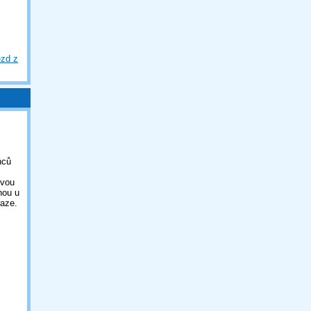
ezd z
nců
ovou
nou u
aze.