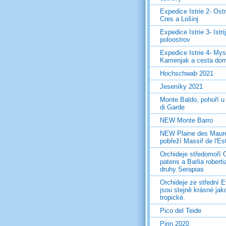
Expedice Istrie 2- Ost
Cres a Lošinj
Expedice Istrie 3- Istri
poloostrov
Expedice Istrie 4- Mys
Kamenjak a cesta do
Hochschwab 2021
Jeseníky 2021
Monte Baldo, pohoří u
di Garde
NEW Monte Barro
NEW Plaine des Maur
pobřeží Massif de l'Es
Orchideje středomoří 
patens a Barlia roberti
druhy Serapias
Orchideje ze střední 
jsou stejně krásné jak
tropické.
Pico del Teide
Pirin 2020