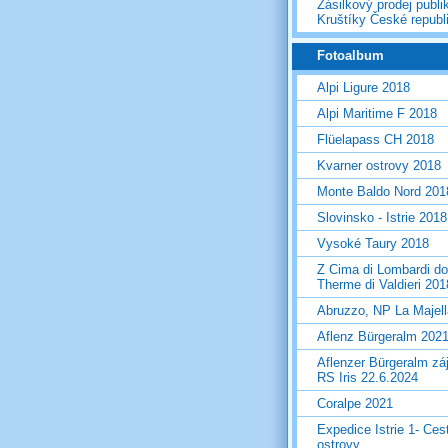
Zásilkový prodej publi
Kruštíky České republ
Fotoalbum
Alpi Ligure 2018
Alpi Maritime F 2018
Flüelapass CH 2018
Kvarner ostrovy 2018
Monte Baldo Nord 201
Slovinsko - Istrie 2018
Vysoké Taury 2018
Z Cima di Lombardi do
Therme di Valdieri 201
Abruzzo, NP La Majel
Aflenz Bürgeralm 202
Aflenzer Bürgeralm zá
RS Iris 22.6.2024
Coralpe 2021
Expedice Istrie 1- Ces
ostrovy