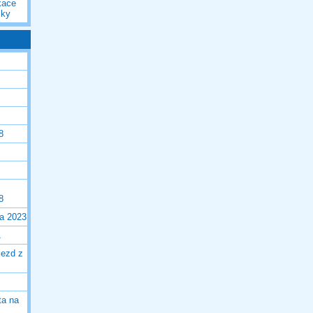
kace
iky
8
8
la 2023
1
jezd z
ta na