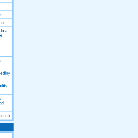
et
eno
da a
ně
á
stliny
ality
é
 od
nnosti