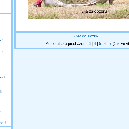
Zpět do složky
í -
Automatické procházení:
3
|
4
|
5
|
6
|
7
(čas ve vt
í -
í -
atní
ě
k
á
oc !