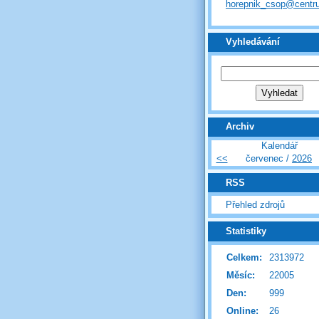
horepnik_csop@centr
Vyhledávání
Archiv
Kalendář
<<
červenec /
2026
RSS
Přehled zdrojů
Statistiky
Celkem:
2313972
Měsíc:
22005
Den:
999
Online:
26