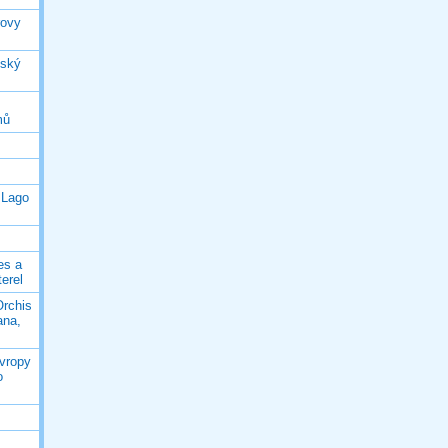
rovy
jský
mů
 Lago
es a
terel
Orchis
ana,
Evropy
o