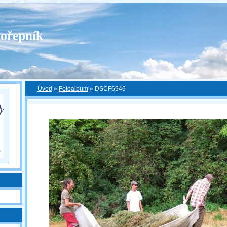
ořepník
Úvod
»
Fotoalbum
»
DSCF6946