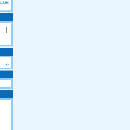
um.cz
>>