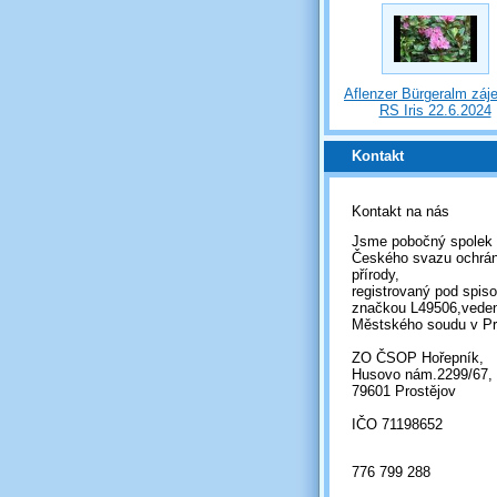
Aflenzer Bürgeralm záj
RS Iris 22.6.2024
Kontakt
Kontakt na nás
Jsme pobočný spolek
Českého svazu ochrá
přírody,
registrovaný pod spis
značkou L49506,vede
Městského soudu v Pr
ZO ČSOP Hořepník,
Husovo nám.2299/67,
79601 Prostějov
IČO 71198652
776 799 288