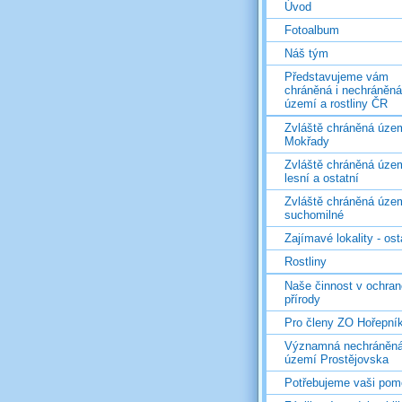
Úvod
Fotoalbum
Náš tým
Představujeme vám
chráněná i nechráněná
území a rostliny ČR
Zvláště chráněná územ
Mokřady
Zvláště chráněná územ
lesní a ostatní
Zvláště chráněná územ
suchomilné
Zajímavé lokality - ost
Rostliny
Naše činnost v ochran
přírody
Pro členy ZO Hořepní
Významná nechráněn
území Prostějovska
Potřebujeme vaši pom