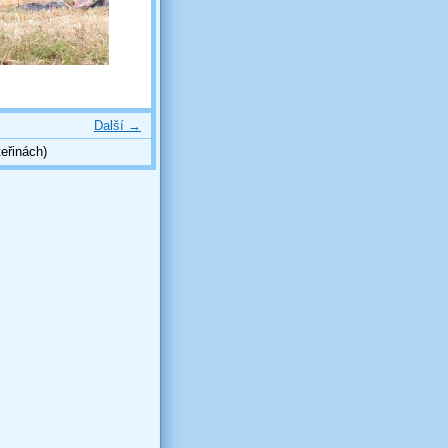
Další →
eřinách)