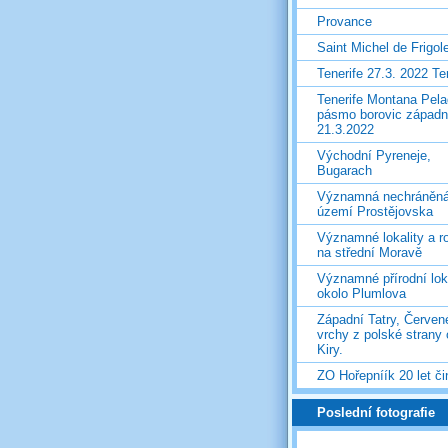
Provance
Saint Michel de Frigol
Tenerife 27.3. 2022 T
Tenerife Montana Pela
pásmo borovic západ
21.3.2022
Východní Pyreneje,
Bugarach
Významná nechráněn
území Prostějovska
Významné lokality a ro
na střední Moravě
Významné přírodní lok
okolo Plumlova
Západní Tatry, Červen
vrchy z polské strany
Kiry.
ZO Hořepníík 20 let či
Poslední fotografie