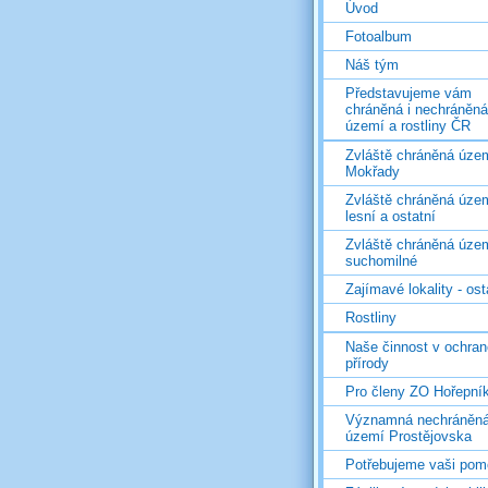
Úvod
Fotoalbum
Náš tým
Představujeme vám
chráněná i nechráněná
území a rostliny ČR
Zvláště chráněná územ
Mokřady
Zvláště chráněná územ
lesní a ostatní
Zvláště chráněná územ
suchomilné
Zajímavé lokality - ost
Rostliny
Naše činnost v ochran
přírody
Pro členy ZO Hořepní
Významná nechráněn
území Prostějovska
Potřebujeme vaši pom