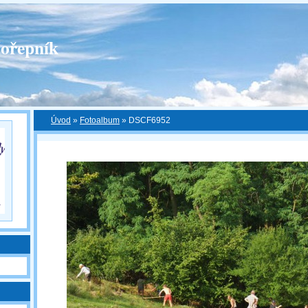
ořepník
Úvod
»
Fotoalbum
»
DSCF6952