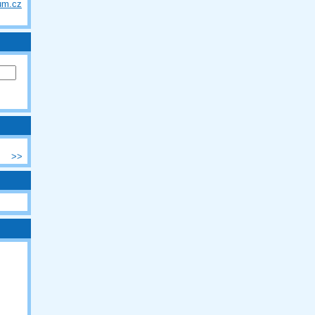
um.cz
>>