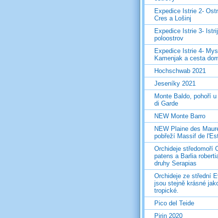
Expedice Istrie 2- Ost
Cres a Lošinj
Expedice Istrie 3- Istri
poloostrov
Expedice Istrie 4- Mys
Kamenjak a cesta do
Hochschwab 2021
Jeseníky 2021
Monte Baldo, pohoří u
di Garde
NEW Monte Barro
NEW Plaine des Maur
pobřeží Massif de l'Es
Orchideje středomoří 
patens a Barlia roberti
druhy Serapias
Orchideje ze střední 
jsou stejně krásné jak
tropické.
Pico del Teide
Pirin 2020