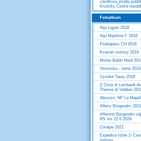
Zásilkový prodej publi
Kruštíky České republ
Fotoalbum
Alpi Ligure 2018
Alpi Maritime F 2018
Flüelapass CH 2018
Kvarner ostrovy 2018
Monte Baldo Nord 201
Slovinsko - Istrie 2018
Vysoké Taury 2018
Z Cima di Lombardi do
Therme di Valdieri 201
Abruzzo, NP La Majel
Aflenz Bürgeralm 202
Aflenzer Bürgeralm zá
RS Iris 22.6.2024
Coralpe 2021
Expedice Istrie 1- Ces
ostrovy