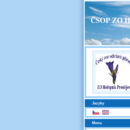
ČSOP ZO H
Jazyky
Menu