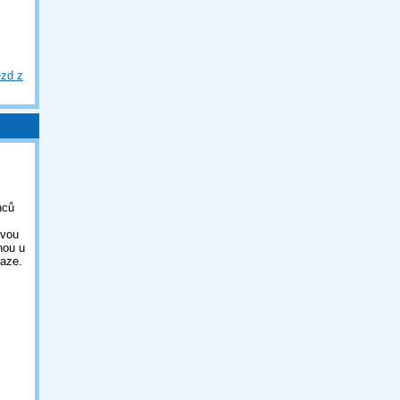
ezd z
nců
ovou
nou u
aze.