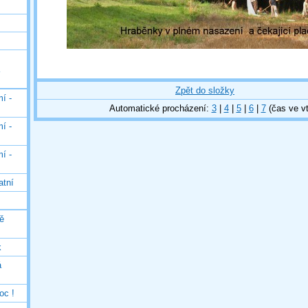
Zpět do složky
í -
Automatické procházení:
3
|
4
|
5
|
6
|
7
(čas ve vt
í -
í -
atní
ě
k
á
oc !