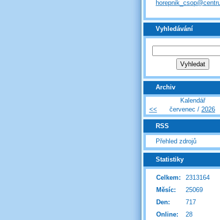
horepnik_csop@centr
Vyhledávání
Archiv
Kalendář
<<
červenec /
2026
RSS
Přehled zdrojů
Statistiky
Celkem:
2313164
Měsíc:
25069
Den:
717
Online:
28