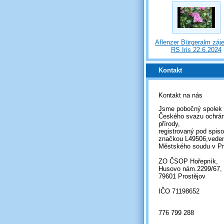
Aflenzer Bürgeralm záj
RS Iris 22.6.2024
Kontakt
Kontakt na nás
Jsme pobočný spolek
Českého svazu ochrá
přírody,
registrovaný pod spis
značkou L49506,vede
Městského soudu v Pr
ZO ČSOP Hořepník,
Husovo nám.2299/67,
79601 Prostějov
IČO 71198652
776 799 288