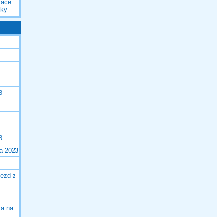
kace
iky
8
8
la 2023
1
jezd z
ta na