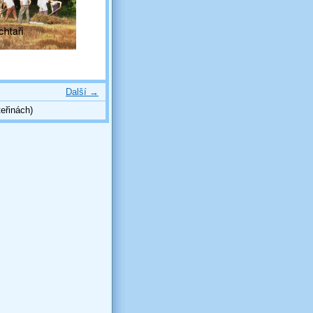
Další →
eřinách)