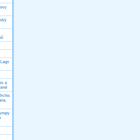
rovy
jský
mů
 Lago
es a
terel
Orchis
ana,
Evropy
o