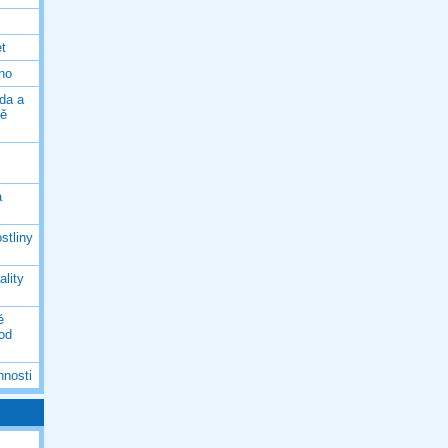
et
eno
da a
ně
á
stliny
ality
é
 od
nnosti