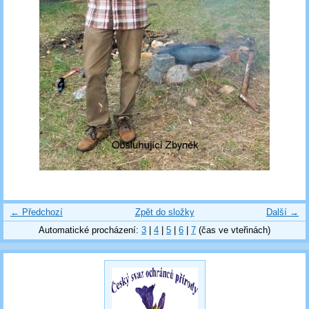
← Předchozí
Zpět do složky
Další →
Automatické procházení:
3
|
4
|
5
|
6
|
7
(čas ve vteřinách)