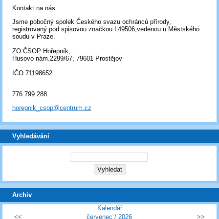
Kontakt na nás
Jsme pobočný spolek Českého svazu ochránců přírody,
registrovaný pod spisovou značkou L49506,vedenou u Městského
soudu v Praze.
ZO ČSOP Hořepník,
Husovo nám.2299/67, 79601 Prostějov
IČO 71198652
776 799 288
horepnik_csop@centrum.cz
Vyhledávání
Archiv
Kalendář
<<
červenec /
2026
>>