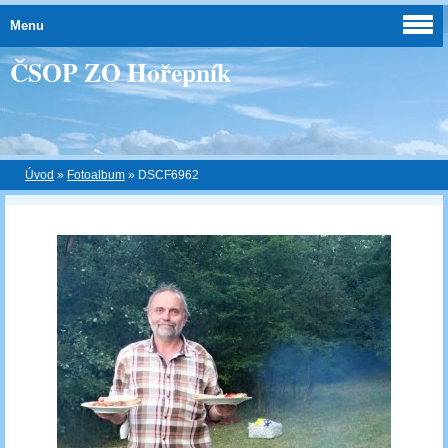
Menu
ČSOP ZO Hořepník
Úvod
»
Fotoalbum
»
DSCF6962