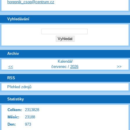
horepnik_csop@centrum.cz
Vyhledávání
Archiv
Kalendář
<<
červenec /
2026
>>
RSS
Přehled zdrojů
Statistiky
Celkem:
2313828
Měsíc:
23188
Den:
973