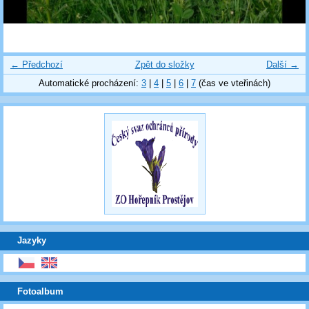
← Předchozí
Zpět do složky
Další →
Automatické procházení:
3
|
4
|
5
|
6
|
7
(čas ve vteřinách)
Jazyky
Fotoalbum