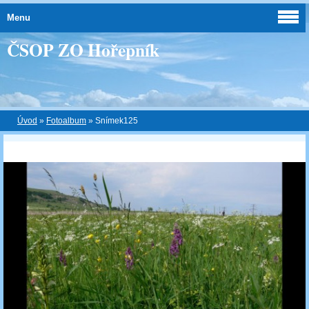
Menu
ČSOP ZO Hořepník
Úvod
»
Fotoalbum
»
Snímek125