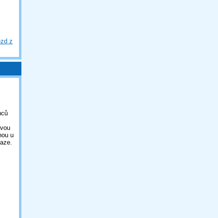
ezd z
nců
ovou
nou u
aze.