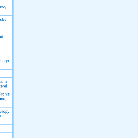
rovy
jský
mů
 Lago
es a
terel
Orchis
ana,
Evropy
o