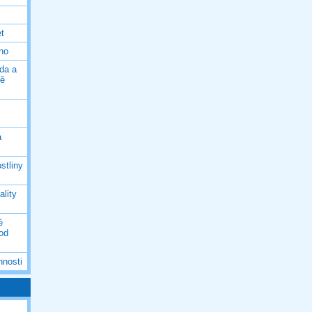
et
eno
da a
ně
á
stliny
ality
é
 od
nnosti