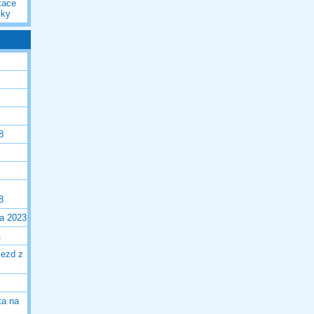
kace
iky
8
8
la 2023
1
jezd z
ta na