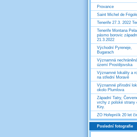
Provance
Saint Michel de Frigol
Tenerife 27.3. 2022 T
Tenerife Montana Pela
pásmo borovic západ
21.3.2022
Východní Pyreneje,
Bugarach
Významná nechráněn
území Prostějovska
Významné lokality a ro
na střední Moravě
Významné přírodní lok
okolo Plumlova
Západní Tatry, Červen
vrchy z polské strany
Kiry.
ZO Hořepníík 20 let či
Poslední fotografie