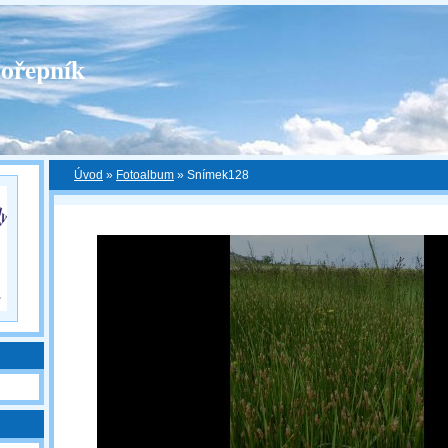
ořepník
Úvod
»
Fotoalbum
»
Snímek128