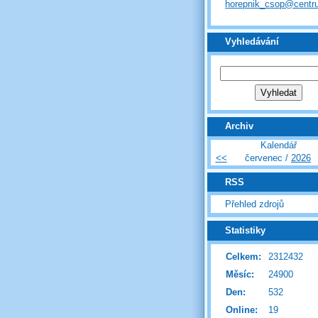
horepnik_csop@centr
Vyhledávání
Archiv
Kalendář
<<
červenec /
2026
RSS
Přehled zdrojů
Statistiky
Celkem:
2312432
Měsíc:
24900
Den:
532
Online:
19