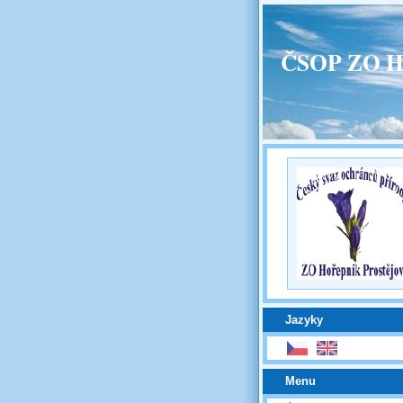
ČSOP ZO H
Jazyky
Menu