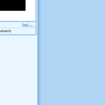
Další →
eřinách)