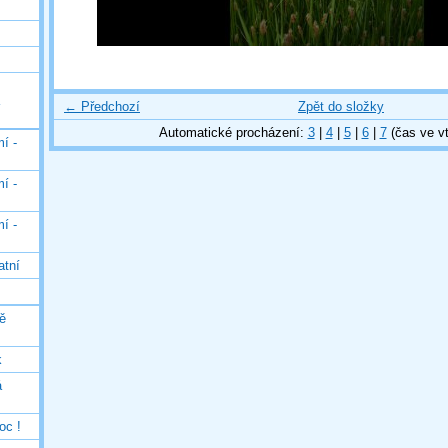
← Předchozí
Zpět do složky
Automatické procházení:
3
|
4
|
5
|
6
|
7
(čas ve vt
í -
í -
í -
atní
ě
k
á
oc !