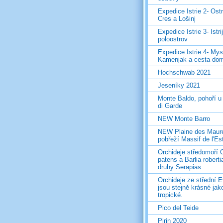
Expedice Istrie 2- Ost
Cres a Lošinj
Expedice Istrie 3- Istri
poloostrov
Expedice Istrie 4- Mys
Kamenjak a cesta do
Hochschwab 2021
Jeseníky 2021
Monte Baldo, pohoří u
di Garde
NEW Monte Barro
NEW Plaine des Maur
pobřeží Massif de l'Es
Orchideje středomoří 
patens a Barlia roberti
druhy Serapias
Orchideje ze střední 
jsou stejně krásné jak
tropické.
Pico del Teide
Pirin 2020