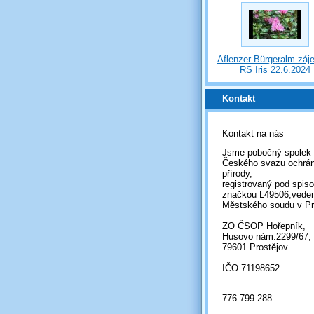
Aflenzer Bürgeralm záj
RS Iris 22.6.2024
Kontakt
Kontakt na nás
Jsme pobočný spolek
Českého svazu ochrá
přírody,
registrovaný pod spis
značkou L49506,vede
Městského soudu v Pr
ZO ČSOP Hořepník,
Husovo nám.2299/67,
79601 Prostějov
IČO 71198652
776 799 288