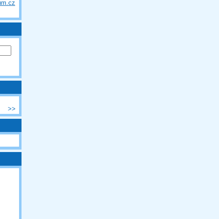
um.cz
>>