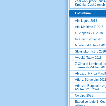
Zásilkový prodej publi
Kruštíky České republ
Fotoalbum
Alpi Ligure 2018
Alpi Maritime F 2018
Flüelapass CH 2018
Kvarner ostrovy 2018
Monte Baldo Nord 201
Slovinsko - Istrie 2018
Vysoké Taury 2018
Z Cima di Lombardi do
Therme di Valdieri 201
Abruzzo, NP La Majel
Aflenz Bürgeralm 202
Aflenzer Bürgeralm zá
RS Iris 22.6.2024
Coralpe 2021
Expedice Istrie 1- Ces
ostrovy