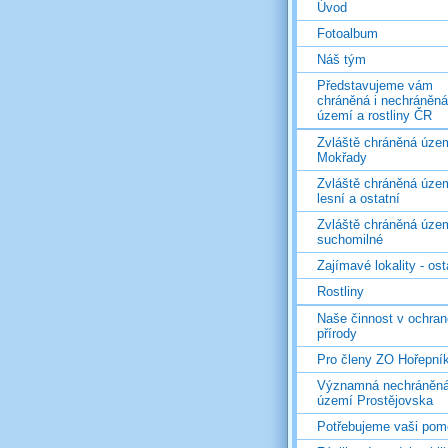
Úvod
Fotoalbum
Náš tým
Představujeme vám
chráněná i nechráněná
území a rostliny ČR
Zvláště chráněná územ
Mokřady
Zvláště chráněná územ
lesní a ostatní
Zvláště chráněná územ
suchomilné
Zajímavé lokality - ost
Rostliny
Naše činnost v ochran
přírody
Pro členy ZO Hořepní
Významná nechráněn
území Prostějovska
Potřebujeme vaši pom