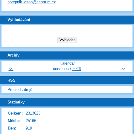
horepnik_csop@centrum.cz
Vyhledávání
Archiv
Kalendář
<<
červenec /
2026
>>
RSS
Přehled zdrojů
Statistiky
Celkem:
2313623
Měsíc:
25166
Den:
919