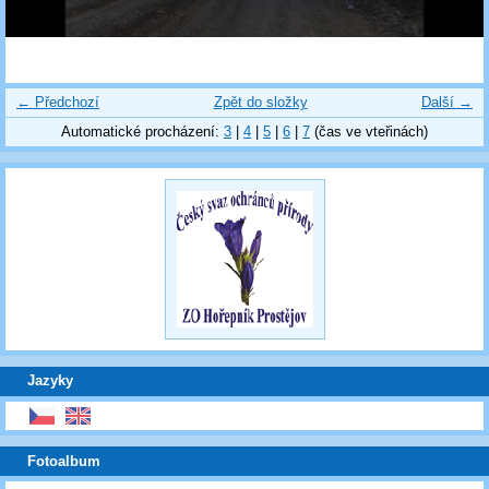
← Předchozí
Zpět do složky
Další →
Automatické procházení:
3
|
4
|
5
|
6
|
7
(čas ve vteřinách)
Jazyky
Fotoalbum