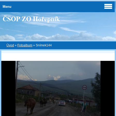
Menu
ČSOP ZO Hořepník
Úvod
»
Fotoalbum
»
Snímek144