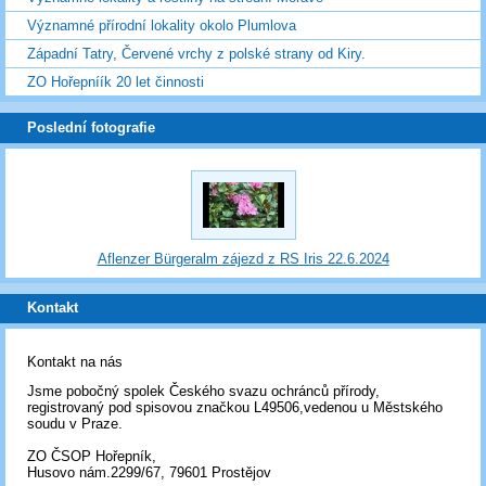
Významné přírodní lokality okolo Plumlova
Západní Tatry, Červené vrchy z polské strany od Kiry.
ZO Hořepníík 20 let činnosti
Poslední fotografie
Aflenzer Bürgeralm zájezd z RS Iris 22.6.2024
Kontakt
Kontakt na nás
Jsme pobočný spolek Českého svazu ochránců přírody,
registrovaný pod spisovou značkou L49506,vedenou u Městského
soudu v Praze.
ZO ČSOP Hořepník,
Husovo nám.2299/67, 79601 Prostějov