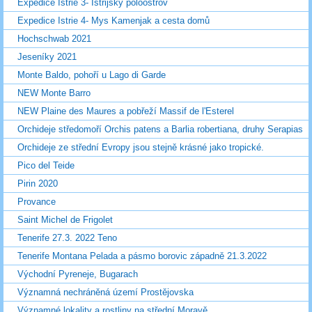
Expedice Istrie 3- Istrijský poloostrov
Expedice Istrie 4- Mys Kamenjak a cesta domů
Hochschwab 2021
Jeseníky 2021
Monte Baldo, pohoří u Lago di Garde
NEW Monte Barro
NEW Plaine des Maures a pobřeží Massif de l'Esterel
Orchideje středomoří Orchis patens a Barlia robertiana, druhy Serapias
Orchideje ze střední Evropy jsou stejně krásné jako tropické.
Pico del Teide
Pirin 2020
Provance
Saint Michel de Frigolet
Tenerife 27.3. 2022 Teno
Tenerife Montana Pelada a pásmo borovic západně 21.3.2022
Východní Pyreneje, Bugarach
Významná nechráněná území Prostějovska
Významné lokality a rostliny na střední Moravě