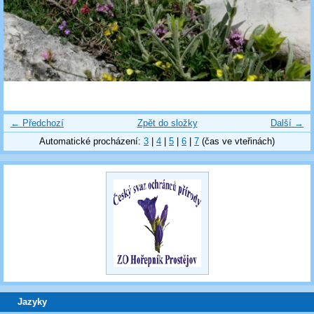
← Předchozí
Zpět do složky
Další →
Automatické procházení:
3
|
4
|
5
|
6
|
7
(čas ve vteřinách)
Jazyky