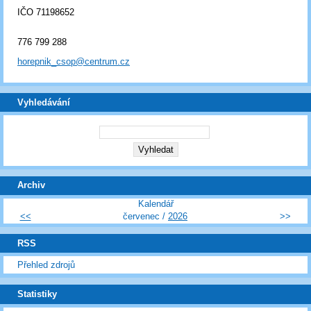
IČO 71198652
776 799 288
horepnik_csop@centrum.cz
Vyhledávání
Archiv
Kalendář
<<
červenec /
2026
>>
RSS
Přehled zdrojů
Statistiky