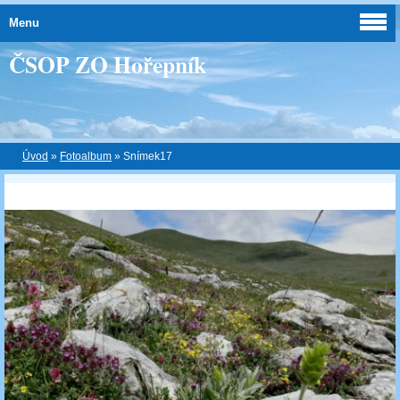
Menu
ČSOP ZO Hořepník
Úvod
»
Fotoalbum
»
Snímek17