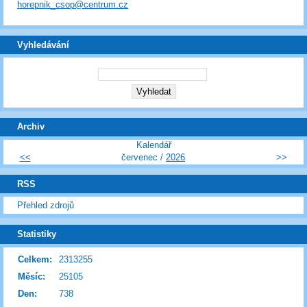
horepnik_csop@centrum.cz
Vyhledávání
Archiv
Kalendář
<<
červenec /
2026
>>
RSS
Přehled zdrojů
Statistiky
Celkem:
2313255
Měsíc:
25105
Den:
738