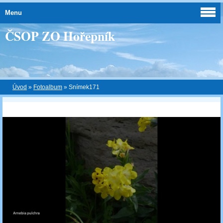
Menu
ČSOP ZO Hořepník
Úvod
»
Fotoalbum
»
Snímek171