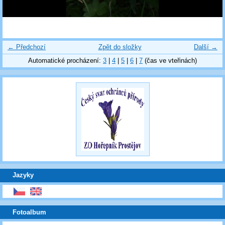
← Předchozí
Zpět do složky
Další →
Automatické procházení:
3
|
4
|
5
|
6
|
7
(čas ve vteřinách)
Jazyky
Fotoalbum