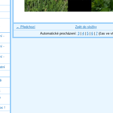
← Předchozí
Zpět do složky
Automatické procházení:
3
|
4
|
5
|
6
|
7
(čas ve vt
í -
í -
í -
atní
ě
k
á
oc !