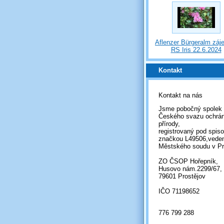
Aflenzer Bürgeralm záj
RS Iris 22.6.2024
Kontakt
Kontakt na nás
Jsme pobočný spolek
Českého svazu ochrá
přírody,
registrovaný pod spis
značkou L49506,vede
Městského soudu v Pr
ZO ČSOP Hořepník,
Husovo nám.2299/67,
79601 Prostějov
IČO 71198652
776 799 288