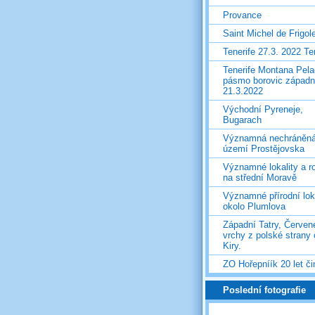
Provance
Saint Michel de Frigol
Tenerife 27.3. 2022 T
Tenerife Montana Pela
pásmo borovic západ
21.3.2022
Východní Pyreneje,
Bugarach
Významná nechráněn
území Prostějovska
Významné lokality a ro
na střední Moravě
Významné přírodní lok
okolo Plumlova
Západní Tatry, Červen
vrchy z polské strany
Kiry.
ZO Hořepníík 20 let či
Poslední fotografie