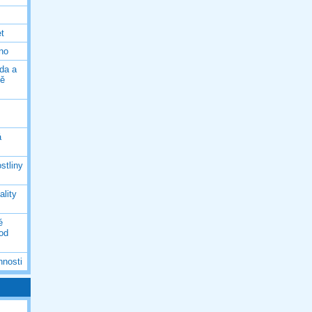
et
eno
da a
ně
á
stliny
ality
é
 od
nnosti