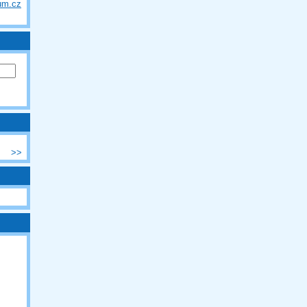
um.cz
>>