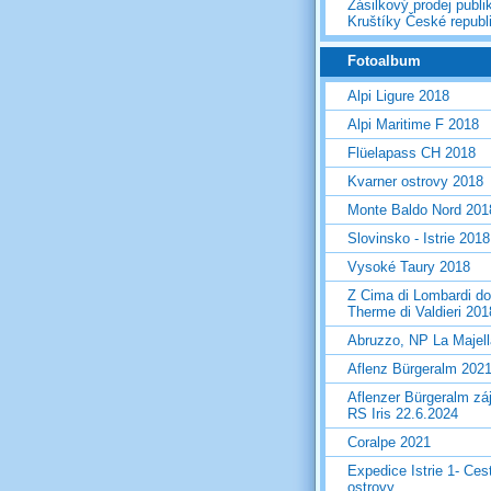
Zásilkový prodej publi
Kruštíky České republ
Fotoalbum
Alpi Ligure 2018
Alpi Maritime F 2018
Flüelapass CH 2018
Kvarner ostrovy 2018
Monte Baldo Nord 201
Slovinsko - Istrie 2018
Vysoké Taury 2018
Z Cima di Lombardi do
Therme di Valdieri 201
Abruzzo, NP La Majel
Aflenz Bürgeralm 202
Aflenzer Bürgeralm zá
RS Iris 22.6.2024
Coralpe 2021
Expedice Istrie 1- Ces
ostrovy