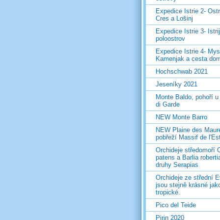
Expedice Istrie 2- Ost
Cres a Lošinj
Expedice Istrie 3- Istri
poloostrov
Expedice Istrie 4- Mys
Kamenjak a cesta do
Hochschwab 2021
Jeseníky 2021
Monte Baldo, pohoří u
di Garde
NEW Monte Barro
NEW Plaine des Maur
pobřeží Massif de l'Es
Orchideje středomoří 
patens a Barlia roberti
druhy Serapias
Orchideje ze střední 
jsou stejně krásné jak
tropické.
Pico del Teide
Pirin 2020