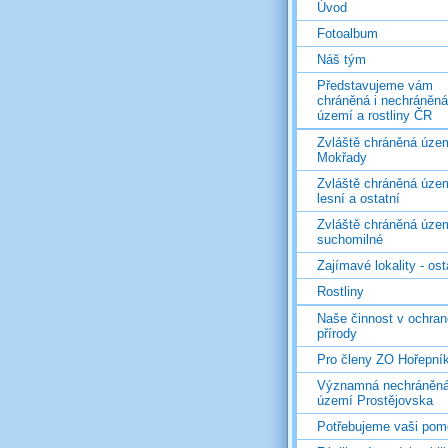
Úvod
Fotoalbum
Náš tým
Představujeme vám
chráněná i nechráněná
území a rostliny ČR
Zvláště chráněná územ
Mokřady
Zvláště chráněná územ
lesní a ostatní
Zvláště chráněná územ
suchomilné
Zajímavé lokality - ost
Rostliny
Naše činnost v ochran
přírody
Pro členy ZO Hořepní
Významná nechráněn
území Prostějovska
Potřebujeme vaši pom