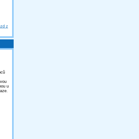
ezd z
nců
ovou
nou u
aze.