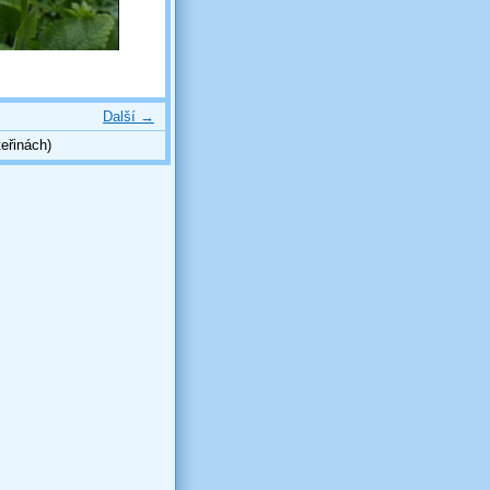
Další →
eřinách)