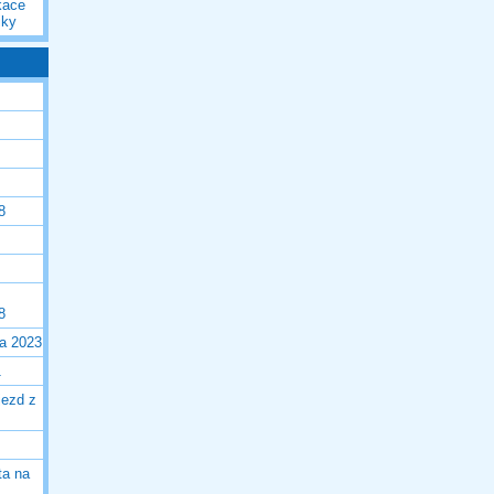
kace
iky
8
8
la 2023
1
jezd z
ta na