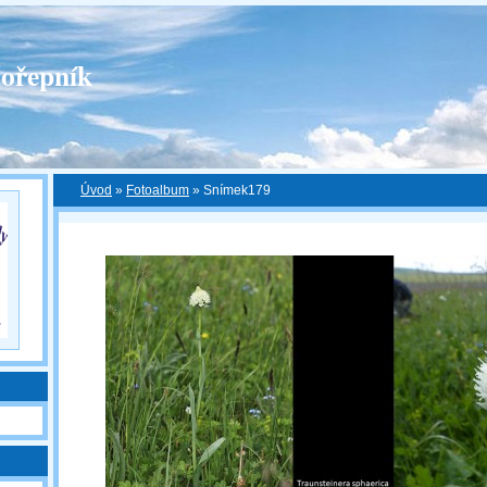
ořepník
Úvod
»
Fotoalbum
»
Snímek179