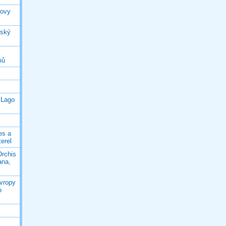
rovy
jský
mů
 Lago
es a
terel
Orchis
ana,
Evropy
o