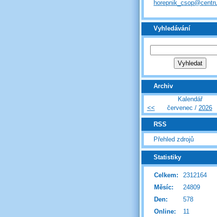
horepnik_csop@centr
Vyhledávání
Archiv
Kalendář
<<
červenec /
2026
RSS
Přehled zdrojů
Statistiky
Celkem:
2312164
Měsíc:
24809
Den:
578
Online:
11