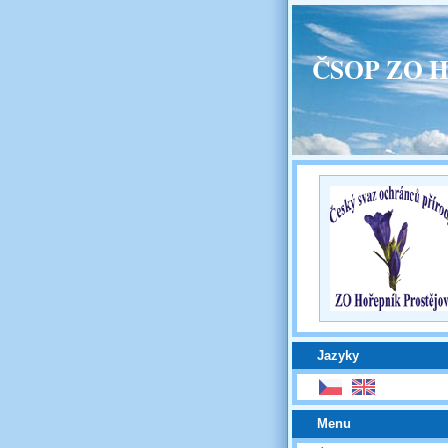
ČSOP ZO H
Jazyky
Menu