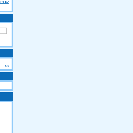
um.cz
>>