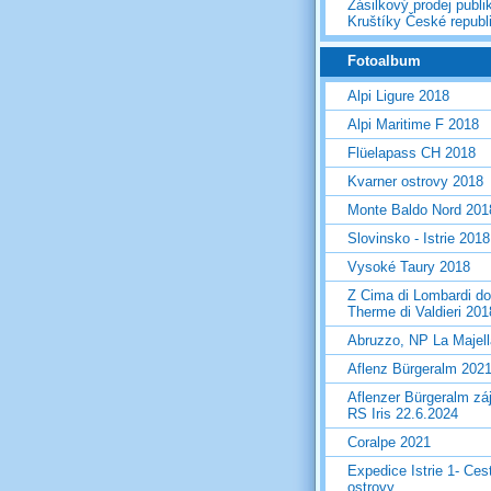
Zásilkový prodej publi
Kruštíky České republ
Fotoalbum
Alpi Ligure 2018
Alpi Maritime F 2018
Flüelapass CH 2018
Kvarner ostrovy 2018
Monte Baldo Nord 201
Slovinsko - Istrie 2018
Vysoké Taury 2018
Z Cima di Lombardi do
Therme di Valdieri 201
Abruzzo, NP La Majel
Aflenz Bürgeralm 202
Aflenzer Bürgeralm zá
RS Iris 22.6.2024
Coralpe 2021
Expedice Istrie 1- Ces
ostrovy