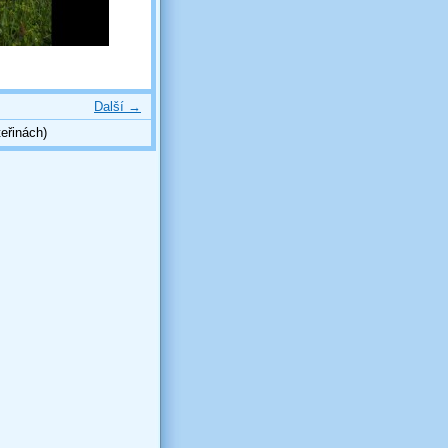
Další →
eřinách)