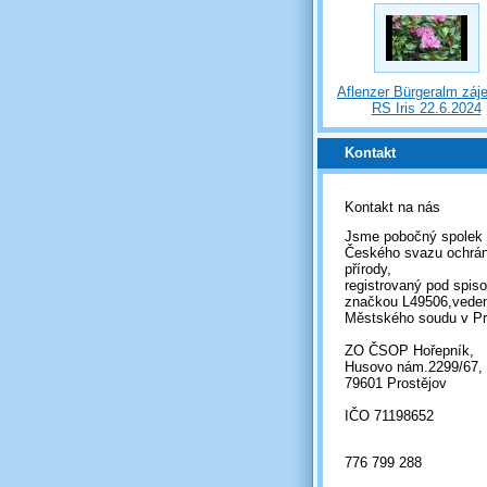
Aflenzer Bürgeralm záj
RS Iris 22.6.2024
Kontakt
Kontakt na nás
Jsme pobočný spolek
Českého svazu ochrá
přírody,
registrovaný pod spis
značkou L49506,vede
Městského soudu v Pr
ZO ČSOP Hořepník,
Husovo nám.2299/67,
79601 Prostějov
IČO 71198652
776 799 288