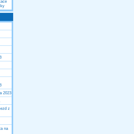
kace
iky
8
8
la 2023
1
jezd z
ta na