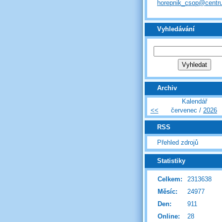
horepnik_csop@centr
Vyhledávání
Archiv
Kalendář
<<
červenec /
2026
RSS
Přehled zdrojů
Statistiky
Celkem:
2313638
Měsíc:
24977
Den:
911
Online:
28