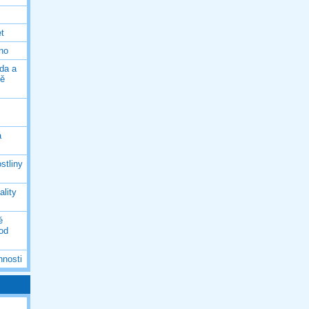
et
eno
da a
ně
á
stliny
ality
é
 od
nnosti