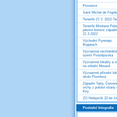
Provance
Saint Michel de Frigol
Tenerife 27.3. 2022 T
Tenerife Montana Pela
pásmo borovic západ
21.3.2022
Východní Pyreneje,
Bugarach
Významná nechráněn
území Prostějovska
Významné lokality a ro
na střední Moravě
Významné přírodní lok
okolo Plumlova
Západní Tatry, Červen
vrchy z polské strany
Kiry.
ZO Hořepníík 20 let či
Poslední fotografie