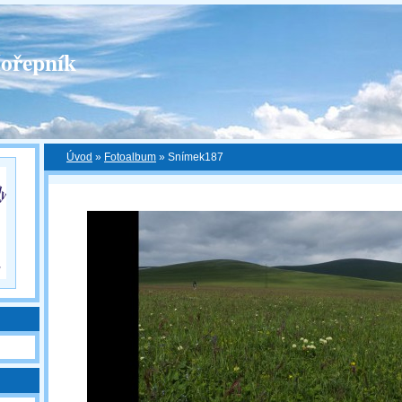
ořepník
Úvod
»
Fotoalbum
»
Snímek187