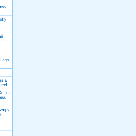
rovy
jský
mů
 Lago
es a
terel
Orchis
ana,
Evropy
o