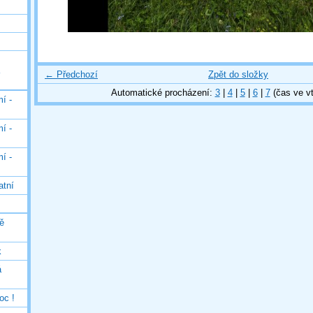
← Předchozí
Zpět do složky
Automatické procházení:
3
|
4
|
5
|
6
|
7
(čas ve vt
í -
í -
í -
atní
ě
k
á
oc !