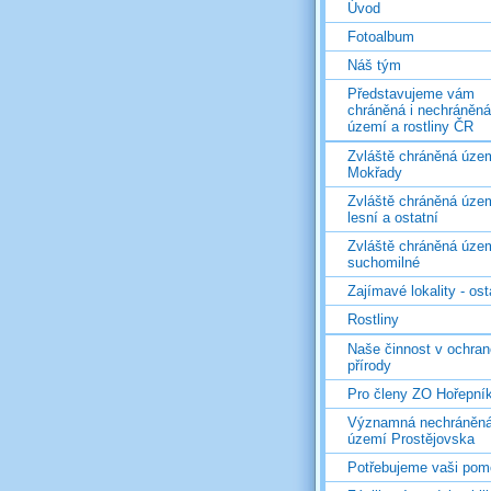
Úvod
Fotoalbum
Náš tým
Představujeme vám
chráněná i nechráněná
území a rostliny ČR
Zvláště chráněná územ
Mokřady
Zvláště chráněná územ
lesní a ostatní
Zvláště chráněná územ
suchomilné
Zajímavé lokality - ost
Rostliny
Naše činnost v ochran
přírody
Pro členy ZO Hořepní
Významná nechráněn
území Prostějovska
Potřebujeme vaši pom