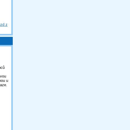
ezd z
nců
ovou
nou u
aze.