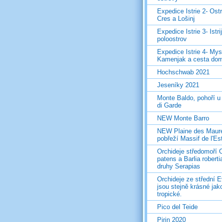
Expedice Istrie 2- Ost
Cres a Lošinj
Expedice Istrie 3- Istri
poloostrov
Expedice Istrie 4- Mys
Kamenjak a cesta do
Hochschwab 2021
Jeseníky 2021
Monte Baldo, pohoří u
di Garde
NEW Monte Barro
NEW Plaine des Maur
pobřeží Massif de l'Es
Orchideje středomoří 
patens a Barlia roberti
druhy Serapias
Orchideje ze střední 
jsou stejně krásné jak
tropické.
Pico del Teide
Pirin 2020