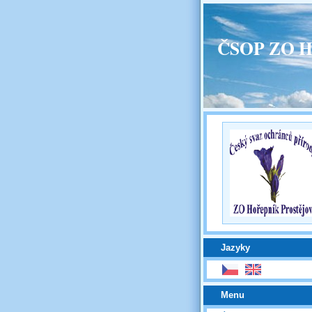
ČSOP ZO H
Jazyky
Menu