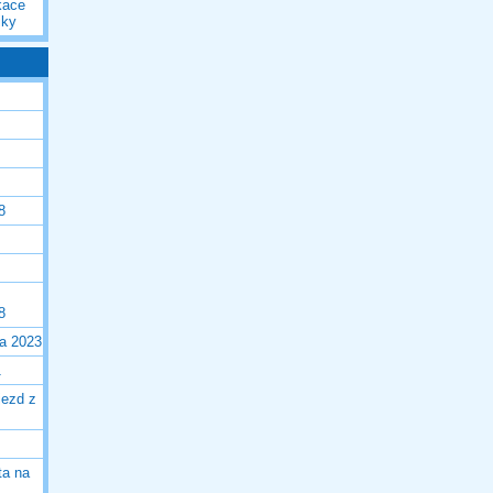
kace
iky
8
8
la 2023
1
jezd z
ta na