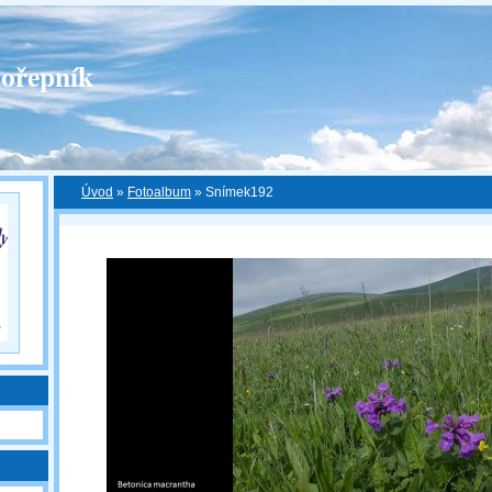
ořepník
Úvod
»
Fotoalbum
»
Snímek192