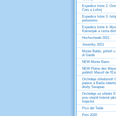
Expedice Istrie 2- Ost
Cres a Lošinj
Expedice Istrie 3- Istri
poloostrov
Expedice Istrie 4- Mys
Kamenjak a cesta do
Hochschwab 2021
Jeseníky 2021
Monte Baldo, pohoří u
di Garde
NEW Monte Barro
NEW Plaine des Maur
pobřeží Massif de l'Es
Orchideje středomoří 
patens a Barlia roberti
druhy Serapias
Orchideje ze střední 
jsou stejně krásné jak
tropické.
Pico del Teide
Pirin 2020