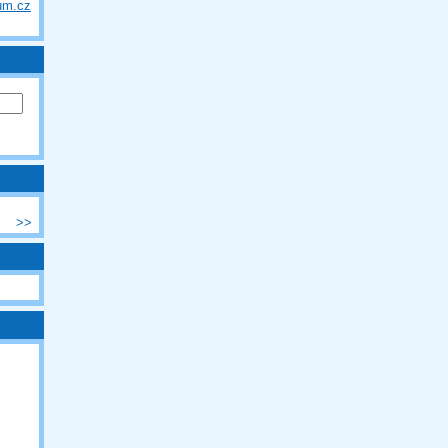
um.cz
>>