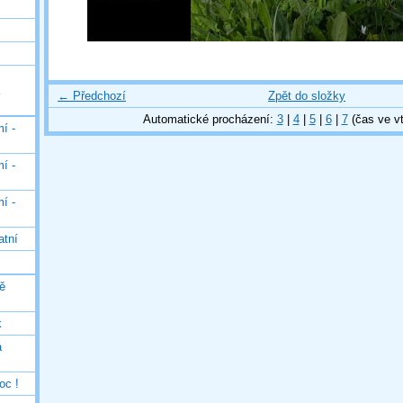
← Předchozí
Zpět do složky
Automatické procházení:
3
|
4
|
5
|
6
|
7
(čas ve vt
í -
í -
í -
atní
ě
k
á
oc !