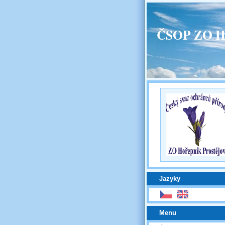
ČSOP ZO H
Jazyky
Menu