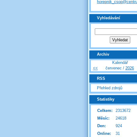
horepnik_csop@centr
Vyhledávání
Archiv
Kalendář
<<
červenec /
2026
RSS
Přehled zdrojů
Statistiky
Celkem:
2313672
Měsíc:
24618
Den:
924
Online:
31