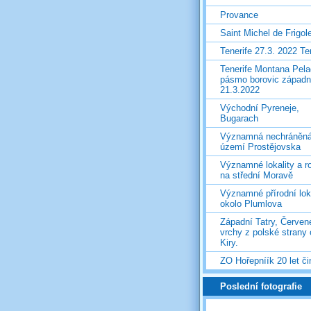
Provance
Saint Michel de Frigol
Tenerife 27.3. 2022 T
Tenerife Montana Pela
pásmo borovic západ
21.3.2022
Východní Pyreneje,
Bugarach
Významná nechráněn
území Prostějovska
Významné lokality a ro
na střední Moravě
Významné přírodní lok
okolo Plumlova
Západní Tatry, Červen
vrchy z polské strany
Kiry.
ZO Hořepníík 20 let či
Poslední fotografie