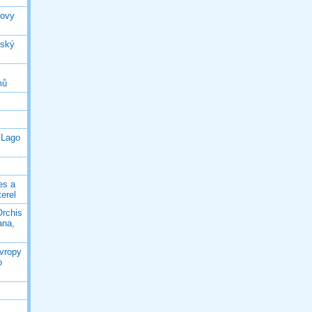
rovy
jský
mů
 Lago
es a
terel
Orchis
ana,
Evropy
o