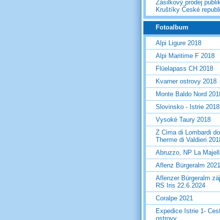
Zásilkový prodej publi
Kruštíky České republ
Fotoalbum
Alpi Ligure 2018
Alpi Maritime F 2018
Flüelapass CH 2018
Kvarner ostrovy 2018
Monte Baldo Nord 201
Slovinsko - Istrie 2018
Vysoké Taury 2018
Z Cima di Lombardi do
Therme di Valdieri 201
Abruzzo, NP La Majel
Aflenz Bürgeralm 202
Aflenzer Bürgeralm zá
RS Iris 22.6.2024
Coralpe 2021
Expedice Istrie 1- Ces
ostrovy