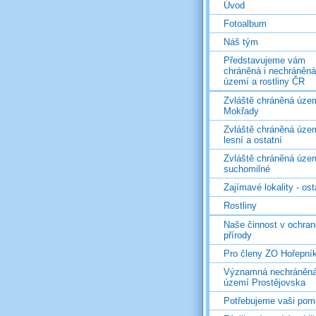
Úvod
Fotoalbum
Náš tým
Představujeme vám
chráněná i nechráněná
území a rostliny ČR
Zvláště chráněná územ
Mokřady
Zvláště chráněná územ
lesní a ostatní
Zvláště chráněná územ
suchomilné
Zajímavé lokality - ost
Rostliny
Naše činnost v ochran
přírody
Pro členy ZO Hořepní
Významná nechráněn
území Prostějovska
Potřebujeme vaši pom