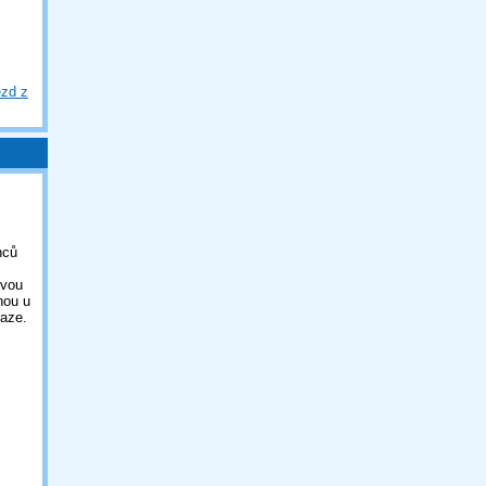
ezd z
nců
ovou
nou u
aze.