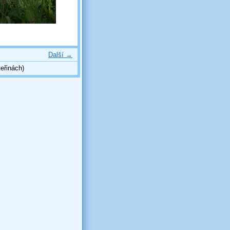
Další →
eřinách)