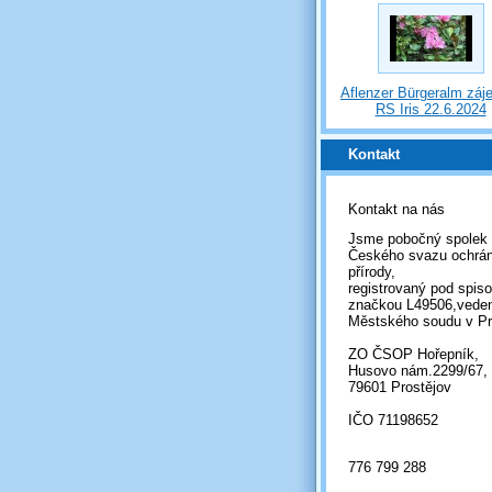
Aflenzer Bürgeralm záj
RS Iris 22.6.2024
Kontakt
Kontakt na nás
Jsme pobočný spolek
Českého svazu ochrá
přírody,
registrovaný pod spis
značkou L49506,vede
Městského soudu v Pr
ZO ČSOP Hořepník,
Husovo nám.2299/67,
79601 Prostějov
IČO 71198652
776 799 288