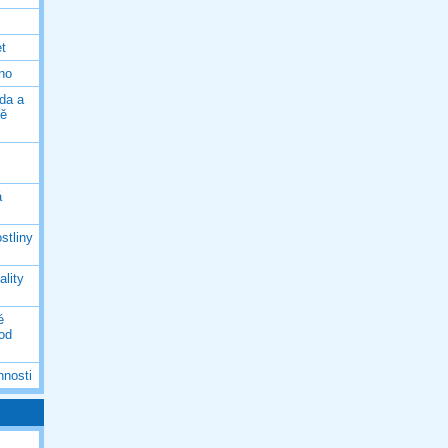
et
eno
da a
ně
á
stliny
ality
é
 od
nnosti