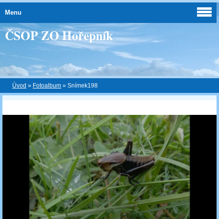
Menu
ČSOP ZO Hořepník
Úvod
»
Fotoalbum
»
Snímek198