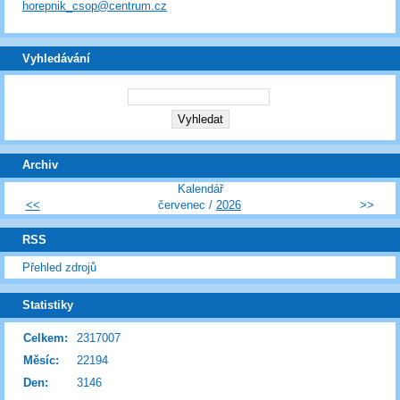
horepnik_csop@centrum.cz
Vyhledávání
Archiv
Kalendář
<<
červenec /
2026
>>
RSS
Přehled zdrojů
Statistiky
Celkem:
2317007
Měsíc:
22194
Den:
3146