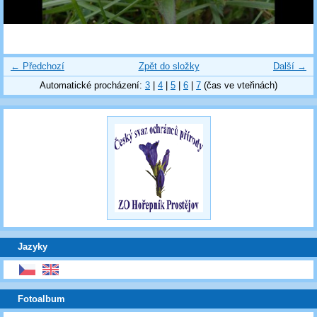
← Předchozí
Zpět do složky
Další →
Automatické procházení:
3
|
4
|
5
|
6
|
7
(čas ve vteřinách)
Jazyky
Fotoalbum