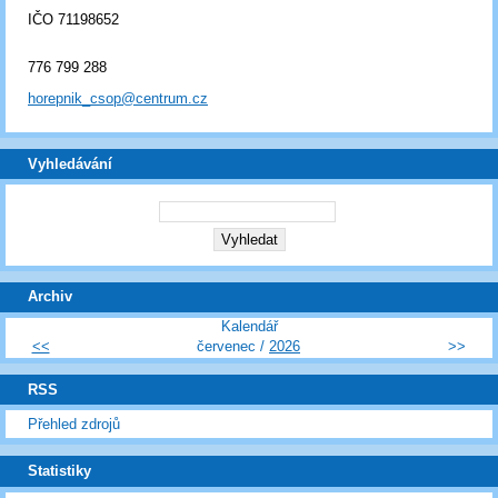
IČO 71198652
776 799 288
horepnik_csop@centrum.cz
Vyhledávání
Archiv
Kalendář
<<
červenec /
2026
>>
RSS
Přehled zdrojů
Statistiky