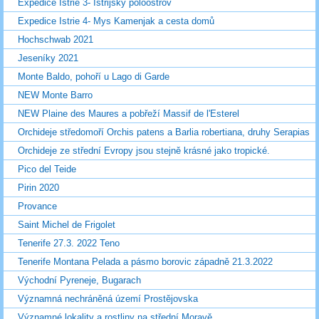
Expedice Istrie 3- Istrijský poloostrov
Expedice Istrie 4- Mys Kamenjak a cesta domů
Hochschwab 2021
Jeseníky 2021
Monte Baldo, pohoří u Lago di Garde
NEW Monte Barro
NEW Plaine des Maures a pobřeží Massif de l'Esterel
Orchideje středomoří Orchis patens a Barlia robertiana, druhy Serapias
Orchideje ze střední Evropy jsou stejně krásné jako tropické.
Pico del Teide
Pirin 2020
Provance
Saint Michel de Frigolet
Tenerife 27.3. 2022 Teno
Tenerife Montana Pelada a pásmo borovic západně 21.3.2022
Východní Pyreneje, Bugarach
Významná nechráněná území Prostějovska
Významné lokality a rostliny na střední Moravě