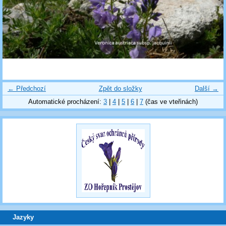
← Předchozí
Zpět do složky
Další →
Automatické procházení:
3
|
4
|
5
|
6
|
7
(čas ve vteřinách)
Jazyky