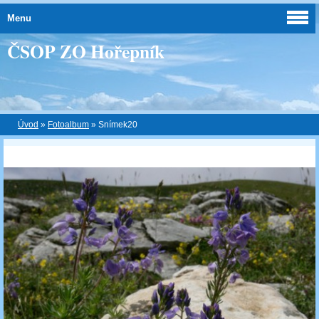
Menu
ČSOP ZO Hořepník
Úvod
»
Fotoalbum
»
Snímek20