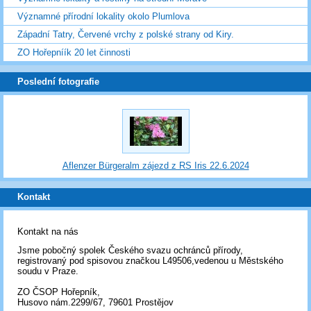
Významné přírodní lokality okolo Plumlova
Západní Tatry, Červené vrchy z polské strany od Kiry.
ZO Hořepníík 20 let činnosti
Poslední fotografie
Aflenzer Bürgeralm zájezd z RS Iris 22.6.2024
Kontakt
Kontakt na nás
Jsme pobočný spolek Českého svazu ochránců přírody,
registrovaný pod spisovou značkou L49506,vedenou u Městského
soudu v Praze.
ZO ČSOP Hořepník,
Husovo nám.2299/67, 79601 Prostějov