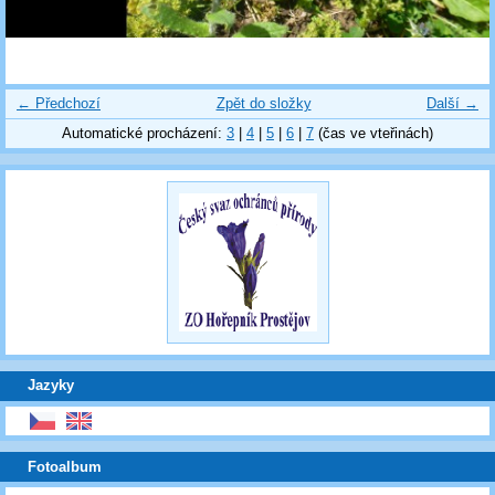
← Předchozí
Zpět do složky
Další →
Automatické procházení:
3
|
4
|
5
|
6
|
7
(čas ve vteřinách)
Jazyky
Fotoalbum