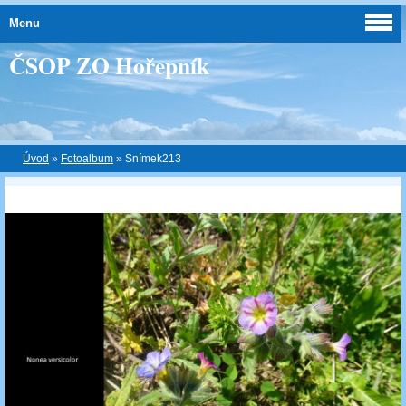
Menu
ČSOP ZO Hořepník
Úvod
»
Fotoalbum
»
Snímek213