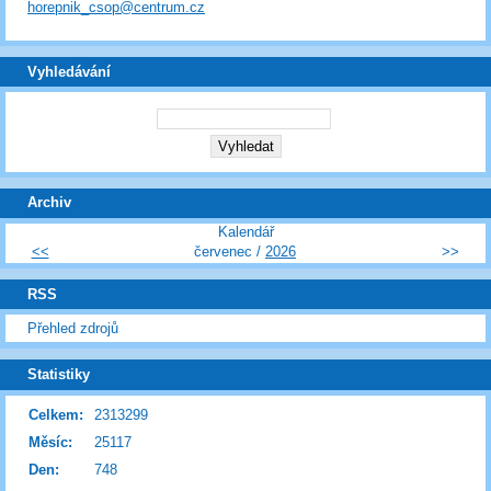
horepnik_csop@centrum.cz
Vyhledávání
Archiv
Kalendář
<<
červenec /
2026
>>
RSS
Přehled zdrojů
Statistiky
Celkem:
2313299
Měsíc:
25117
Den:
748