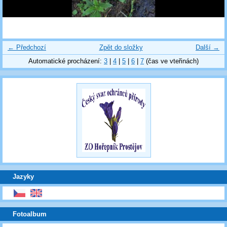
← Předchozí
Zpět do složky
Další →
Automatické procházení:
3
|
4
|
5
|
6
|
7
(čas ve vteřinách)
Jazyky
Fotoalbum