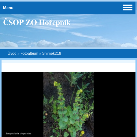
Menu
ČSOP ZO Hořepník
Úvod
»
Fotoalbum
»
Snímek218