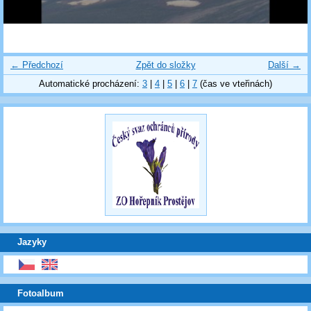
← Předchozí
Zpět do složky
Další →
Automatické procházení:
3
|
4
|
5
|
6
|
7
(čas ve vteřinách)
Jazyky
Fotoalbum