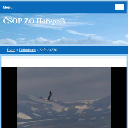
Menu
ČSOP ZO Hořepník
Úvod
»
Fotoalbum
»
Snímek230