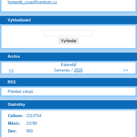
horepnik_csop@centrum.cz
Vyhledávání
Archiv
Kalendář
<<
červenec /
2026
>>
RSS
Přehled zdrojů
Statistiky
Celkem:
2313754
Měsíc:
23780
Den:
950