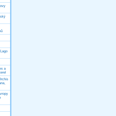
rovy
jský
mů
 Lago
es a
terel
Orchis
ana,
Evropy
o