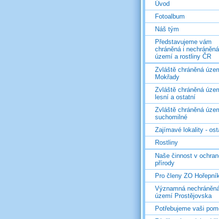
Úvod
Fotoalbum
Náš tým
Představujeme vám
chráněná i nechráněná
území a rostliny ČR
Zvláště chráněná územ
Mokřady
Zvláště chráněná územ
lesní a ostatní
Zvláště chráněná územ
suchomilné
Zajímavé lokality - ost
Rostliny
Naše činnost v ochran
přírody
Pro členy ZO Hořepní
Významná nechráněn
území Prostějovska
Potřebujeme vaši pom