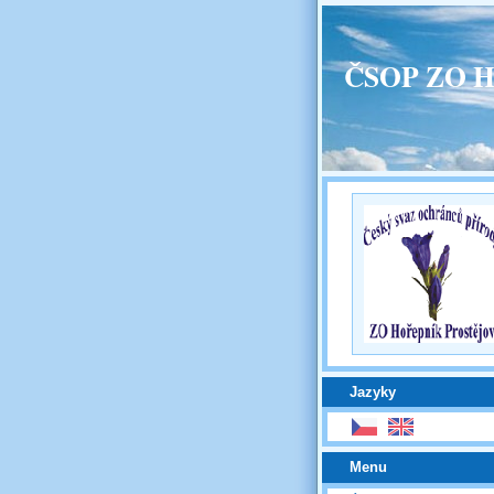
ČSOP ZO H
Jazyky
Menu