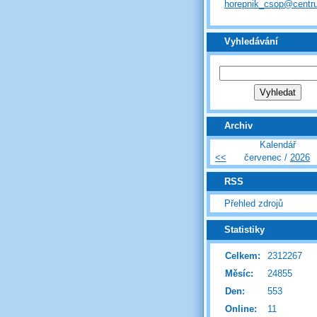
horepnik_csop@centr
Vyhledávání
Archiv
Kalendář
<<
červenec /
2026
RSS
Přehled zdrojů
Statistiky
Celkem:
2312267
Měsíc:
24855
Den:
553
Online:
11