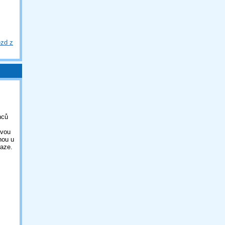
ezd z
nců
ovou
nou u
aze.