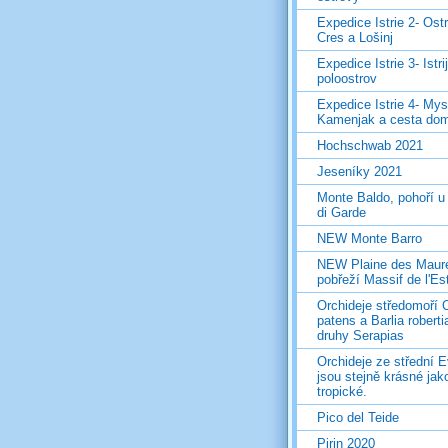
Expedice Istrie 2- Ost
Cres a Lošinj
Expedice Istrie 3- Istri
poloostrov
Expedice Istrie 4- Mys
Kamenjak a cesta do
Hochschwab 2021
Jeseníky 2021
Monte Baldo, pohoří u
di Garde
NEW Monte Barro
NEW Plaine des Maur
pobřeží Massif de l'Es
Orchideje středomoří 
patens a Barlia roberti
druhy Serapias
Orchideje ze střední 
jsou stejně krásné jak
tropické.
Pico del Teide
Pirin 2020