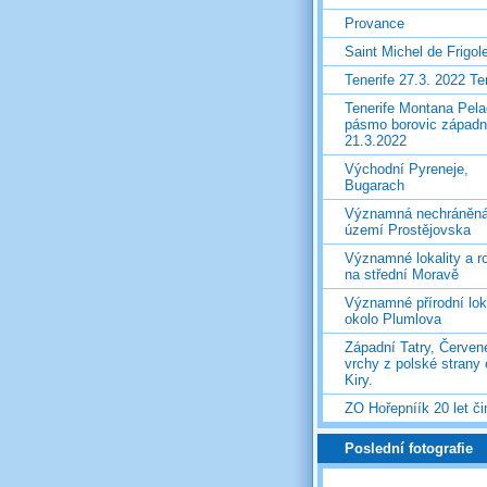
Provance
Saint Michel de Frigol
Tenerife 27.3. 2022 T
Tenerife Montana Pela
pásmo borovic západ
21.3.2022
Východní Pyreneje,
Bugarach
Významná nechráněn
území Prostějovska
Významné lokality a ro
na střední Moravě
Významné přírodní lok
okolo Plumlova
Západní Tatry, Červen
vrchy z polské strany
Kiry.
ZO Hořepníík 20 let či
Poslední fotografie