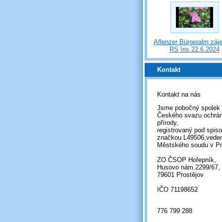
Aflenzer Bürgeralm záj
RS Iris 22.6.2024
Kontakt
Kontakt na nás
Jsme pobočný spolek
Českého svazu ochrá
přírody,
registrovaný pod spis
značkou L49506,vede
Městského soudu v Pr
ZO ČSOP Hořepník,
Husovo nám.2299/67,
79601 Prostějov
IČO 71198652
776 799 288