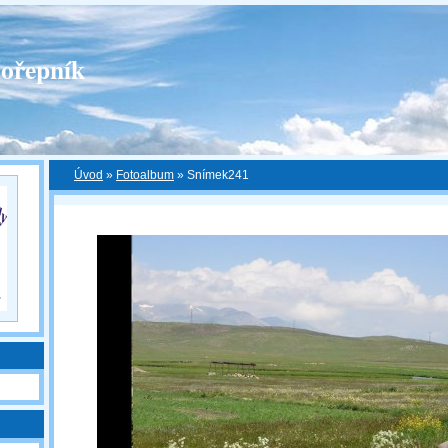
ořepník
Úvod
»
Fotoalbum
»
Snímek241