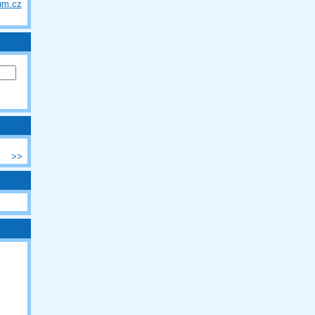
um.cz
>>