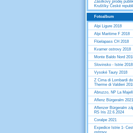
Zásilkový prodej publi
Kruštíky České republ
Fotoalbum
Alpi Ligure 2018
Alpi Maritime F 2018
Flüelapass CH 2018
Kvarner ostrovy 2018
Monte Baldo Nord 201
Slovinsko - Istrie 2018
Vysoké Taury 2018
Z Cima di Lombardi do
Therme di Valdieri 201
Abruzzo, NP La Majel
Aflenz Bürgeralm 202
Aflenzer Bürgeralm zá
RS Iris 22.6.2024
Coralpe 2021
Expedice Istrie 1- Ces
ostrovy