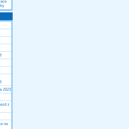
kace
iky
8
8
la 2023
1
jezd z
ta na