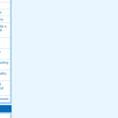
et
eno
da a
ně
á
stliny
ality
é
 od
nnosti