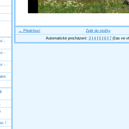
← Předchozí
Zpět do složky
Automatické procházení:
3
|
4
|
5
|
6
|
7
(čas ve vt
í -
í -
í -
atní
ě
k
á
oc !