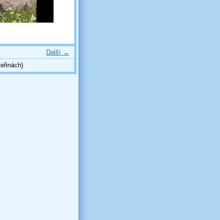
Další →
eřinách)