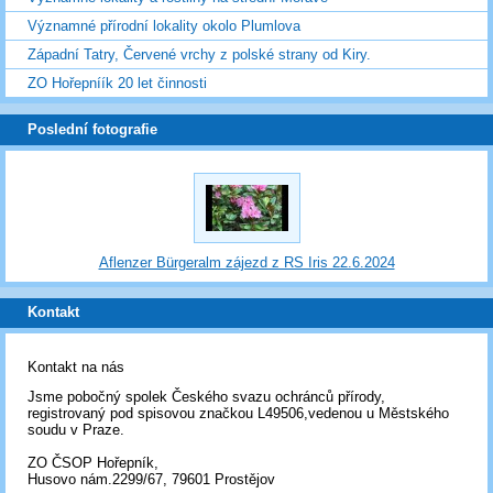
Významné přírodní lokality okolo Plumlova
Západní Tatry, Červené vrchy z polské strany od Kiry.
ZO Hořepníík 20 let činnosti
Poslední fotografie
Aflenzer Bürgeralm zájezd z RS Iris 22.6.2024
Kontakt
Kontakt na nás
Jsme pobočný spolek Českého svazu ochránců přírody,
registrovaný pod spisovou značkou L49506,vedenou u Městského
soudu v Praze.
ZO ČSOP Hořepník,
Husovo nám.2299/67, 79601 Prostějov