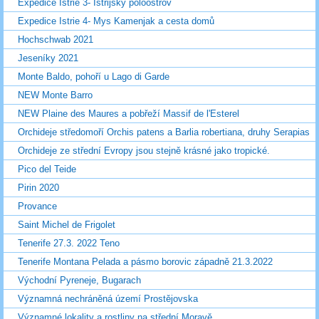
Expedice Istrie 3- Istrijský poloostrov
Expedice Istrie 4- Mys Kamenjak a cesta domů
Hochschwab 2021
Jeseníky 2021
Monte Baldo, pohoří u Lago di Garde
NEW Monte Barro
NEW Plaine des Maures a pobřeží Massif de l'Esterel
Orchideje středomoří Orchis patens a Barlia robertiana, druhy Serapias
Orchideje ze střední Evropy jsou stejně krásné jako tropické.
Pico del Teide
Pirin 2020
Provance
Saint Michel de Frigolet
Tenerife 27.3. 2022 Teno
Tenerife Montana Pelada a pásmo borovic západně 21.3.2022
Východní Pyreneje, Bugarach
Významná nechráněná území Prostějovska
Významné lokality a rostliny na střední Moravě