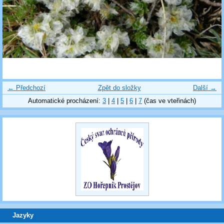
← Předchozí
Zpět do složky
Další →
Automatické procházení:
3
|
4
|
5
|
6
|
7
(čas ve vteřinách)
Jazyky