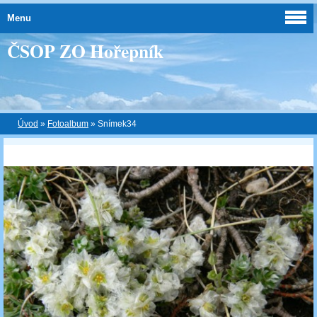
Menu
ČSOP ZO Hořepník
Úvod
»
Fotoalbum
»
Snímek34