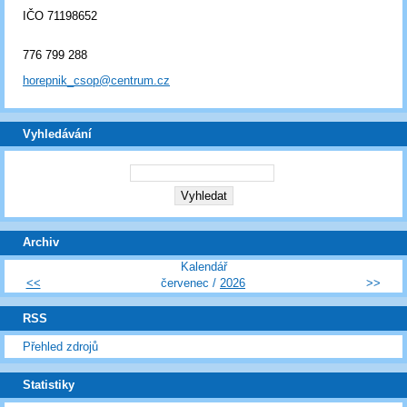
IČO 71198652
776 799 288
horepnik_csop@centrum.cz
Vyhledávání
Archiv
Kalendář
<<
červenec /
2026
>>
RSS
Přehled zdrojů
Statistiky