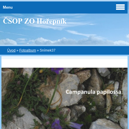
Menu
ČSOP ZO Hořepník
Úvod
»
Fotoalbum
»
Snímek37