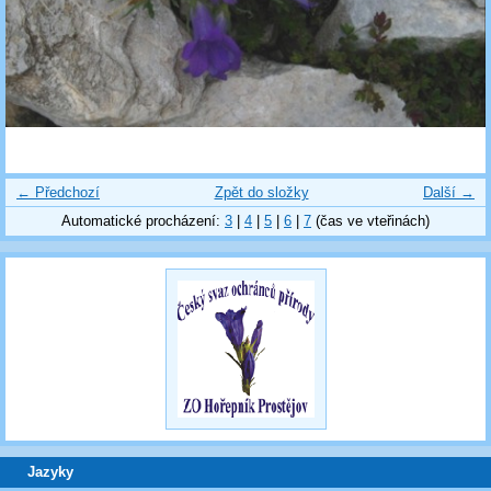
← Předchozí
Zpět do složky
Další →
Automatické procházení:
3
|
4
|
5
|
6
|
7
(čas ve vteřinách)
Jazyky