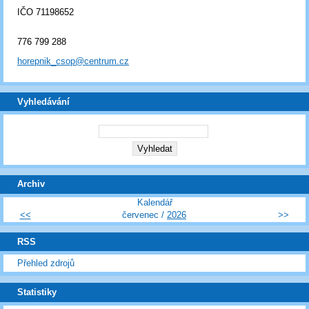
IČO 71198652
776 799 288
horepnik_csop@centrum.cz
Vyhledávání
Archiv
Kalendář
<<
červenec /
2026
>>
RSS
Přehled zdrojů
Statistiky