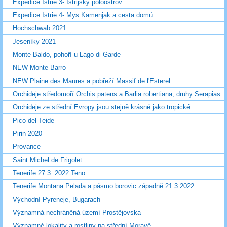
Expedice Istrie 3- Istrijský poloostrov
Expedice Istrie 4- Mys Kamenjak a cesta domů
Hochschwab 2021
Jeseníky 2021
Monte Baldo, pohoří u Lago di Garde
NEW Monte Barro
NEW Plaine des Maures a pobřeží Massif de l'Esterel
Orchideje středomoří Orchis patens a Barlia robertiana, druhy Serapias
Orchideje ze střední Evropy jsou stejně krásné jako tropické.
Pico del Teide
Pirin 2020
Provance
Saint Michel de Frigolet
Tenerife 27.3. 2022 Teno
Tenerife Montana Pelada a pásmo borovic západně 21.3.2022
Východní Pyreneje, Bugarach
Významná nechráněná území Prostějovska
Významné lokality a rostliny na střední Moravě