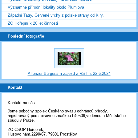
Významné přírodní lokality okolo Plumlova
Západní Tatry, Červené vrchy z polské strany od Kiry.
ZO Hořepníík 20 let činnosti
Poslední fotografie
Aflenzer Bürgeralm zájezd z RS Iris 22.6.2024
Kontakt
Kontakt na nás
Jsme pobočný spolek Českého svazu ochránců přírody,
registrovaný pod spisovou značkou L49506,vedenou u Městského
soudu v Praze.
ZO ČSOP Hořepník,
Husovo nám.2299/67, 79601 Prostějov