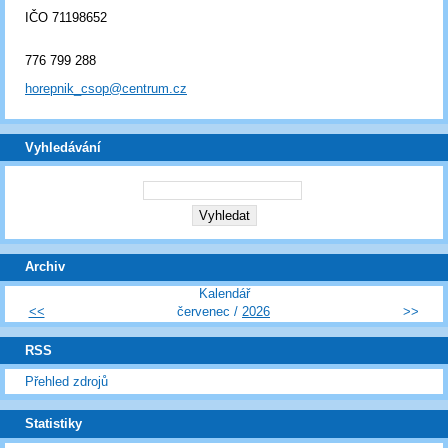
IČO 71198652
776 799 288
horepnik_csop@centrum.cz
Vyhledávání
Archiv
Kalendář
<<
červenec /
2026
>>
RSS
Přehled zdrojů
Statistiky