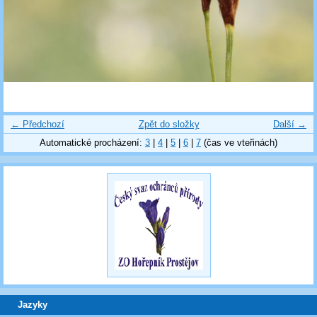
← Předchozí
Zpět do složky
Další →
Automatické procházení:
3
|
4
|
5
|
6
|
7
(čas ve vteřinách)
Jazyky