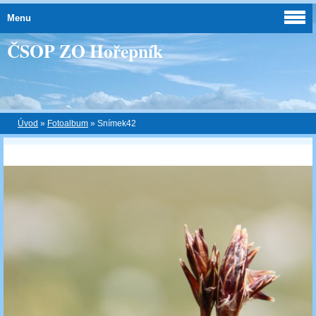
Menu
ČSOP ZO Hořepník
Úvod
»
Fotoalbum
»
Snímek42