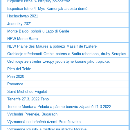
Expedice Istrie 3- Istrijský poloostrov
Expedice Istrie 4- Mys Kamenjak a cesta domů
Hochschwab 2021
Jeseníky 2021
Monte Baldo, pohoří u Lago di Garde
NEW Monte Barro
NEW Plaine des Maures a pobřeží Massif de l'Esterel
Orchideje středomoří Orchis patens a Barlia robertiana, druhy Serapias
Orchideje ze střední Evropy jsou stejně krásné jako tropické.
Pico del Teide
Pirin 2020
Provance
Saint Michel de Frigolet
Tenerife 27.3. 2022 Teno
Tenerife Montana Pelada a pásmo borovic západně 21.3.2022
Východní Pyreneje, Bugarach
Významná nechráněná území Prostějovska
Významné lokality a rostliny na střední Moravě