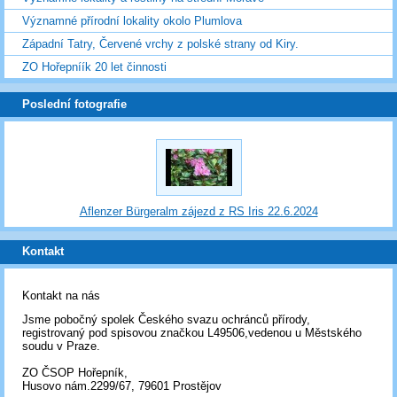
Významné přírodní lokality okolo Plumlova
Západní Tatry, Červené vrchy z polské strany od Kiry.
ZO Hořepníík 20 let činnosti
Poslední fotografie
Aflenzer Bürgeralm zájezd z RS Iris 22.6.2024
Kontakt
Kontakt na nás
Jsme pobočný spolek Českého svazu ochránců přírody,
registrovaný pod spisovou značkou L49506,vedenou u Městského
soudu v Praze.
ZO ČSOP Hořepník,
Husovo nám.2299/67, 79601 Prostějov