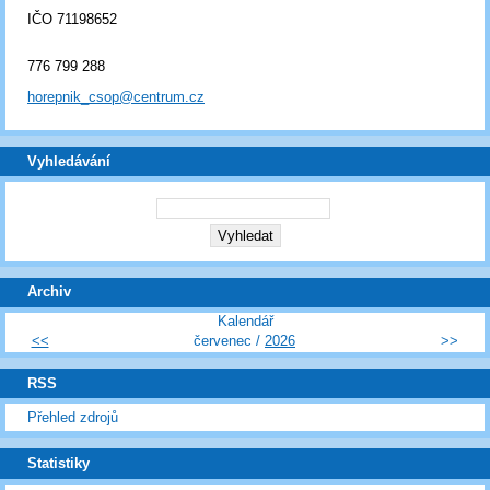
IČO 71198652
776 799 288
horepnik_csop@centrum.cz
Vyhledávání
Archiv
Kalendář
<<
červenec /
2026
>>
RSS
Přehled zdrojů
Statistiky