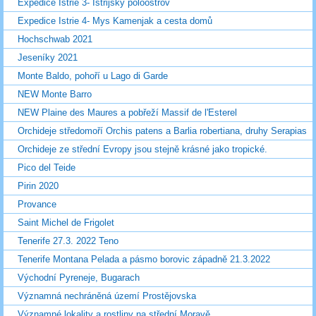
Expedice Istrie 3- Istrijský poloostrov
Expedice Istrie 4- Mys Kamenjak a cesta domů
Hochschwab 2021
Jeseníky 2021
Monte Baldo, pohoří u Lago di Garde
NEW Monte Barro
NEW Plaine des Maures a pobřeží Massif de l'Esterel
Orchideje středomoří Orchis patens a Barlia robertiana, druhy Serapias
Orchideje ze střední Evropy jsou stejně krásné jako tropické.
Pico del Teide
Pirin 2020
Provance
Saint Michel de Frigolet
Tenerife 27.3. 2022 Teno
Tenerife Montana Pelada a pásmo borovic západně 21.3.2022
Východní Pyreneje, Bugarach
Významná nechráněná území Prostějovska
Významné lokality a rostliny na střední Moravě