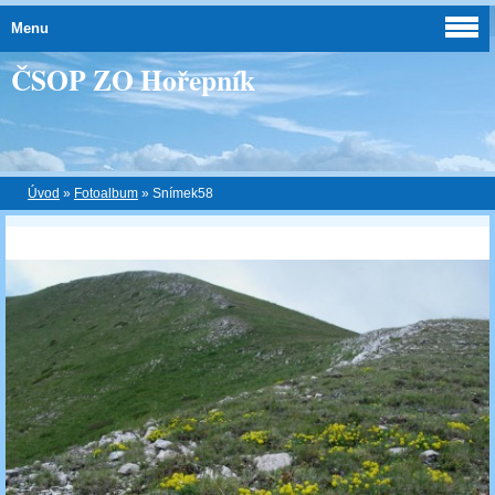
Menu
ČSOP ZO Hořepník
Úvod
»
Fotoalbum
»
Snímek58