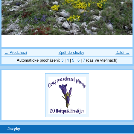
← Předchozí
Zpět do složky
Další →
Automatické procházení:
3
|
4
|
5
|
6
|
7
(čas ve vteřinách)
Jazyky