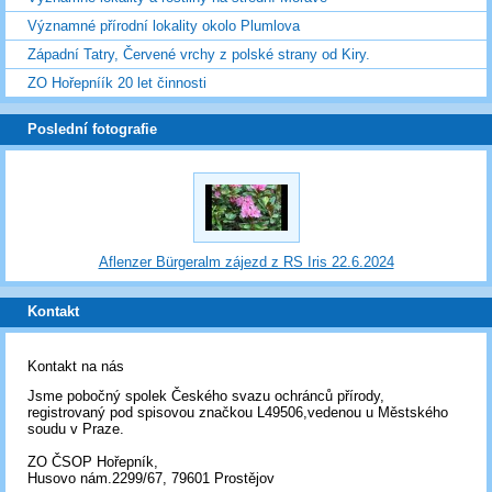
Významné přírodní lokality okolo Plumlova
Západní Tatry, Červené vrchy z polské strany od Kiry.
ZO Hořepníík 20 let činnosti
Poslední fotografie
Aflenzer Bürgeralm zájezd z RS Iris 22.6.2024
Kontakt
Kontakt na nás
Jsme pobočný spolek Českého svazu ochránců přírody,
registrovaný pod spisovou značkou L49506,vedenou u Městského
soudu v Praze.
ZO ČSOP Hořepník,
Husovo nám.2299/67, 79601 Prostějov