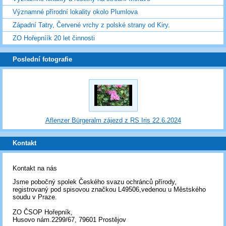
Významné přírodní lokality okolo Plumlova
Západní Tatry, Červené vrchy z polské strany od Kiry.
ZO Hořepníík 20 let činnosti
Poslední fotografie
Aflenzer Bürgeralm zájezd z RS Iris 22.6.2024
Kontakt
Kontakt na nás
Jsme pobočný spolek Českého svazu ochránců přírody,
registrovaný pod spisovou značkou L49506,vedenou u Městského
soudu v Praze.
ZO ČSOP Hořepník,
Husovo nám.2299/67, 79601 Prostějov