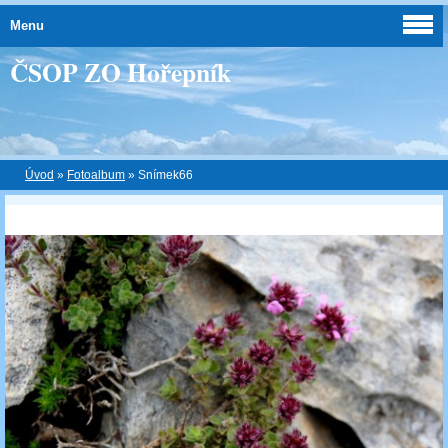
Menu
ČSOP ZO Hořepník
Úvod
»
Fotoalbum
»
Snímek66