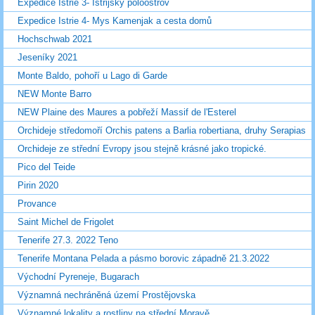
Expedice Istrie 3- Istrijský poloostrov
Expedice Istrie 4- Mys Kamenjak a cesta domů
Hochschwab 2021
Jeseníky 2021
Monte Baldo, pohoří u Lago di Garde
NEW Monte Barro
NEW Plaine des Maures a pobřeží Massif de l'Esterel
Orchideje středomoří Orchis patens a Barlia robertiana, druhy Serapias
Orchideje ze střední Evropy jsou stejně krásné jako tropické.
Pico del Teide
Pirin 2020
Provance
Saint Michel de Frigolet
Tenerife 27.3. 2022 Teno
Tenerife Montana Pelada a pásmo borovic západně 21.3.2022
Východní Pyreneje, Bugarach
Významná nechráněná území Prostějovska
Významné lokality a rostliny na střední Moravě