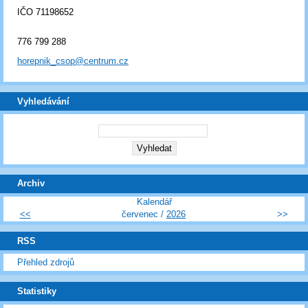
IČO 71198652
776 799 288
horepnik_csop@centrum.cz
Vyhledávání
Archiv
Kalendář
<<
červenec /
2026
>>
RSS
Přehled zdrojů
Statistiky