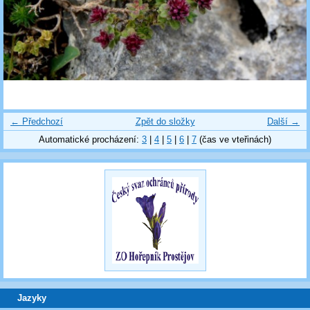
← Předchozí
Zpět do složky
Další →
Automatické procházení:
3
|
4
|
5
|
6
|
7
(čas ve vteřinách)
Jazyky