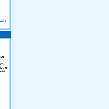
ezd z
nců
ovou
nou u
aze.