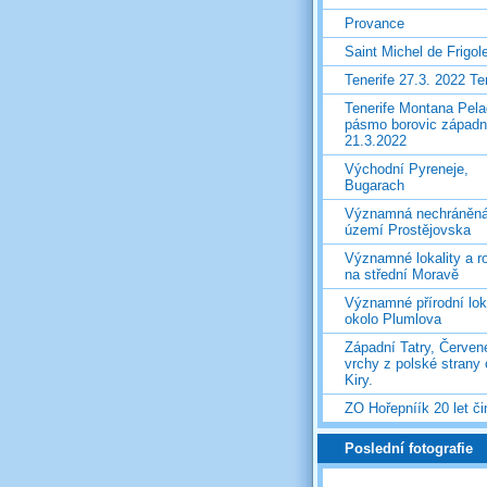
Provance
Saint Michel de Frigol
Tenerife 27.3. 2022 T
Tenerife Montana Pela
pásmo borovic západ
21.3.2022
Východní Pyreneje,
Bugarach
Významná nechráněn
území Prostějovska
Významné lokality a ro
na střední Moravě
Významné přírodní lok
okolo Plumlova
Západní Tatry, Červen
vrchy z polské strany
Kiry.
ZO Hořepníík 20 let či
Poslední fotografie