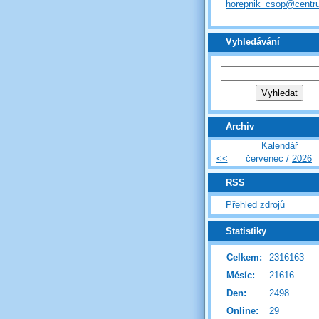
horepnik_csop@centr
Vyhledávání
Archiv
Kalendář
<<
červenec /
2026
RSS
Přehled zdrojů
Statistiky
Celkem:
2316163
Měsíc:
21616
Den:
2498
Online:
29