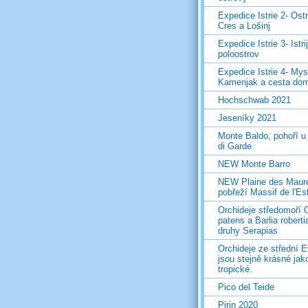
Expedice Istrie 2- Ost
Cres a Lošinj
Expedice Istrie 3- Istri
poloostrov
Expedice Istrie 4- Mys
Kamenjak a cesta do
Hochschwab 2021
Jeseníky 2021
Monte Baldo, pohoří u
di Garde
NEW Monte Barro
NEW Plaine des Maur
pobřeží Massif de l'Es
Orchideje středomoří 
patens a Barlia roberti
druhy Serapias
Orchideje ze střední 
jsou stejně krásné jak
tropické.
Pico del Teide
Pirin 2020