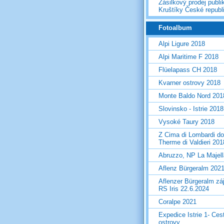
Zásilkový prodej publi
Kruštíky České republ
Fotoalbum
Alpi Ligure 2018
Alpi Maritime F 2018
Flüelapass CH 2018
Kvarner ostrovy 2018
Monte Baldo Nord 201
Slovinsko - Istrie 2018
Vysoké Taury 2018
Z Cima di Lombardi do
Therme di Valdieri 201
Abruzzo, NP La Majel
Aflenz Bürgeralm 202
Aflenzer Bürgeralm zá
RS Iris 22.6.2024
Coralpe 2021
Expedice Istrie 1- Ces
ostrovy