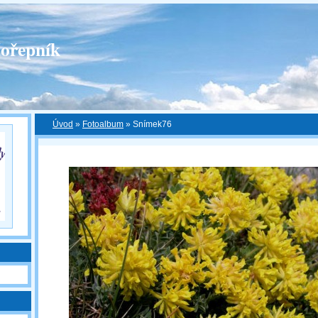
ořepník
Úvod
»
Fotoalbum
»
Snímek76