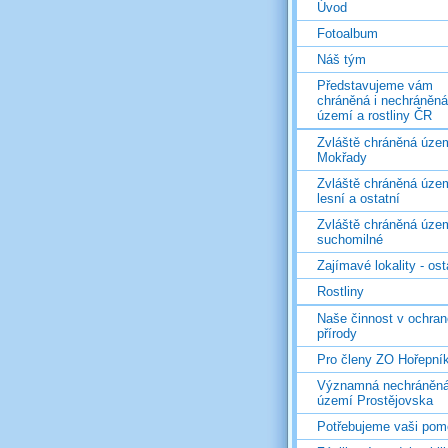
Úvod
Fotoalbum
Náš tým
Představujeme vám
chráněná i nechráněná
území a rostliny ČR
Zvláště chráněná územ
Mokřady
Zvláště chráněná územ
lesní a ostatní
Zvláště chráněná územ
suchomilné
Zajímavé lokality - ost
Rostliny
Naše činnost v ochran
přírody
Pro členy ZO Hořepní
Významná nechráněn
území Prostějovska
Potřebujeme vaši pom