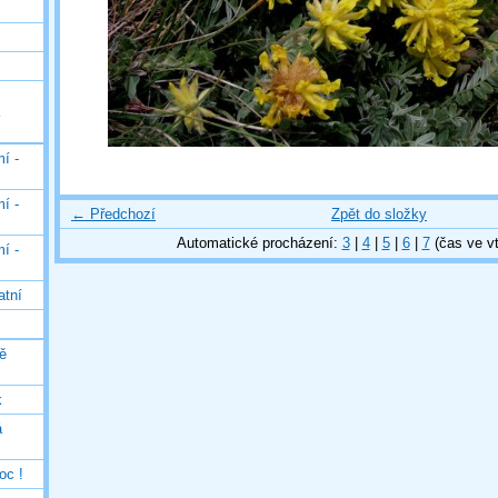
í -
í -
← Předchozí
Zpět do složky
Automatické procházení:
3
|
4
|
5
|
6
|
7
(čas ve vt
í -
atní
ě
k
á
oc !