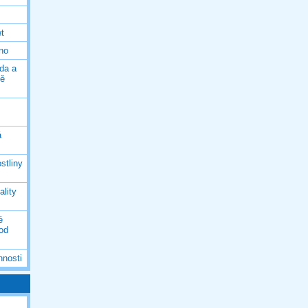
et
eno
da a
ně
á
stliny
ality
é
 od
nnosti