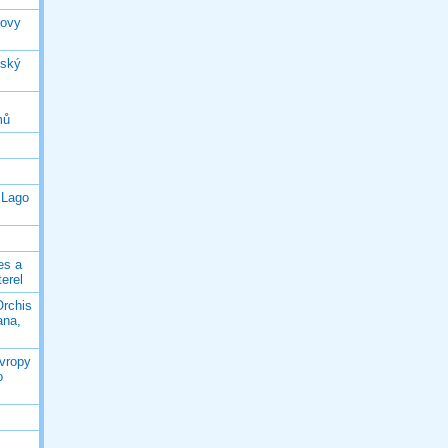
rovy
jský
mů
 Lago
es a
terel
Orchis
ana,
Evropy
o