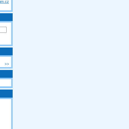
um.cz
>>