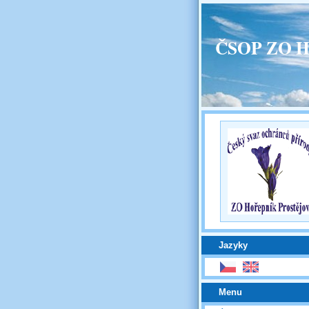
ČSOP ZO H
Jazyky
Menu