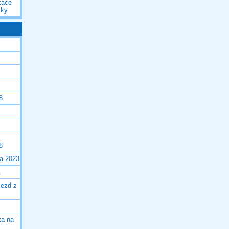
kace
iky
8
8
la 2023
1
jezd z
ta na