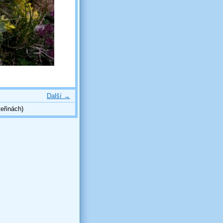
Další →
eřinách)