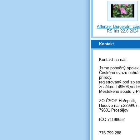
Aflenzer Bürgeralm záj
RS Iris 22.6.2024
Kontakt
Kontakt na nás
Jsme pobočný spolek
Českého svazu ochrá
přírody,
registrovaný pod spis
značkou L49506,vede
Městského soudu v Pr
ZO ČSOP Hořepník,
Husovo nám.2299/67,
79601 Prostějov
IČO 71198652
776 799 288