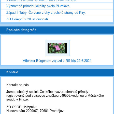
Významné přírodní lokality okolo Plumlova
Západní Tatry, Červené vrchy z polské strany od Kiry.
ZO Hořepníík 20 let činnosti
Poslední fotografie
Aflenzer Bürgeralm zájezd z RS Iris 22.6.2024
Kontakt
Kontakt na nás
Jsme pobočný spolek Českého svazu ochránců přírody,
registrovaný pod spisovou značkou L49506,vedenou u Městského
soudu v Praze.
ZO ČSOP Hořepník,
Husovo nám.2299/67, 79601 Prostějov