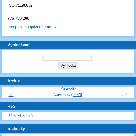
IČO 71198652
776 799 288
horepnik_csop@centrum.cz
Vyhledávání
Archiv
Kalendář
<<
červenec /
2026
>>
RSS
Přehled zdrojů
Statistiky