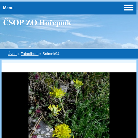
Menu
ČSOP ZO Hořepník
Úvod
»
Fotoalbum
»
Snímek94