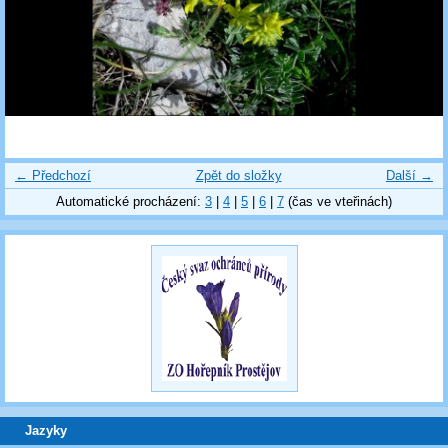
← Předchozí
Zpět do složky
Další →
Automatické procházení:
3
|
4
|
5
|
6
|
7
(čas ve vteřinách)
Jazyky