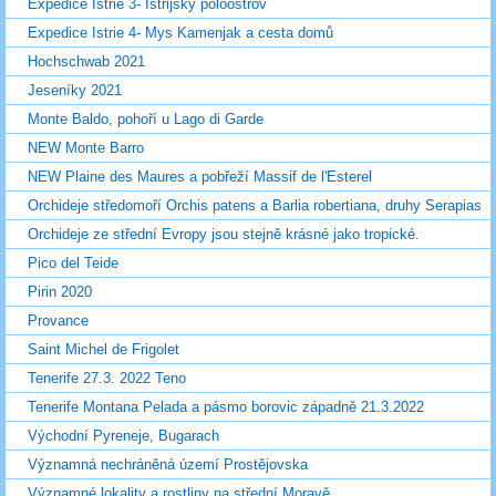
Expedice Istrie 3- Istrijský poloostrov
Expedice Istrie 4- Mys Kamenjak a cesta domů
Hochschwab 2021
Jeseníky 2021
Monte Baldo, pohoří u Lago di Garde
NEW Monte Barro
NEW Plaine des Maures a pobřeží Massif de l'Esterel
Orchideje středomoří Orchis patens a Barlia robertiana, druhy Serapias
Orchideje ze střední Evropy jsou stejně krásné jako tropické.
Pico del Teide
Pirin 2020
Provance
Saint Michel de Frigolet
Tenerife 27.3. 2022 Teno
Tenerife Montana Pelada a pásmo borovic západně 21.3.2022
Východní Pyreneje, Bugarach
Významná nechráněná území Prostějovska
Významné lokality a rostliny na střední Moravě