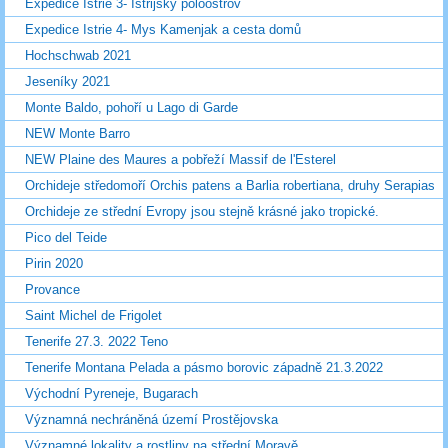
Expedice Istrie 3- Istrijský poloostrov
Expedice Istrie 4- Mys Kamenjak a cesta domů
Hochschwab 2021
Jeseníky 2021
Monte Baldo, pohoří u Lago di Garde
NEW Monte Barro
NEW Plaine des Maures a pobřeží Massif de l'Esterel
Orchideje středomoří Orchis patens a Barlia robertiana, druhy Serapias
Orchideje ze střední Evropy jsou stejně krásné jako tropické.
Pico del Teide
Pirin 2020
Provance
Saint Michel de Frigolet
Tenerife 27.3. 2022 Teno
Tenerife Montana Pelada a pásmo borovic západně 21.3.2022
Východní Pyreneje, Bugarach
Významná nechráněná území Prostějovska
Významné lokality a rostliny na střední Moravě