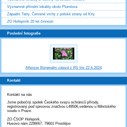
Významné přírodní lokality okolo Plumlova
Západní Tatry, Červené vrchy z polské strany od Kiry.
ZO Hořepníík 20 let činnosti
Poslední fotografie
Aflenzer Bürgeralm zájezd z RS Iris 22.6.2024
Kontakt
Kontakt na nás
Jsme pobočný spolek Českého svazu ochránců přírody,
registrovaný pod spisovou značkou L49506,vedenou u Městského
soudu v Praze.
ZO ČSOP Hořepník,
Husovo nám.2299/67, 79601 Prostějov