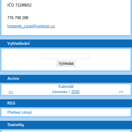
IČO 71198652
776 799 288
horepnik_csop@centrum.cz
Vyhledávání
Archiv
Kalendář
<<
červenec /
2026
>>
RSS
Přehled zdrojů
Statistiky