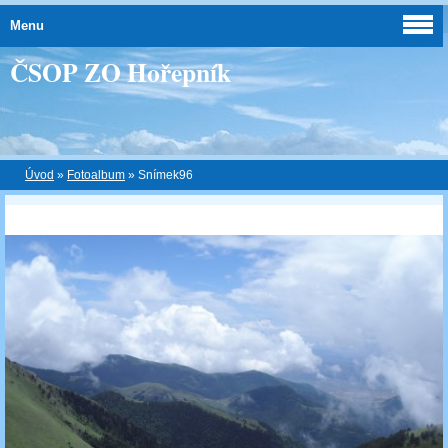
Menu
ČSOP ZO Hořepník
Úvod
»
Fotoalbum
»
Snímek96