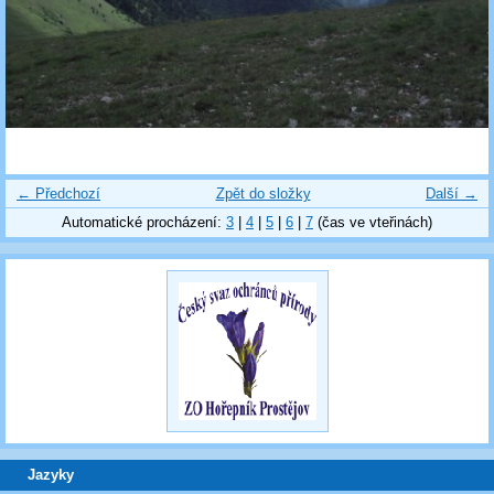
← Předchozí
Zpět do složky
Další →
Automatické procházení:
3
|
4
|
5
|
6
|
7
(čas ve vteřinách)
Jazyky