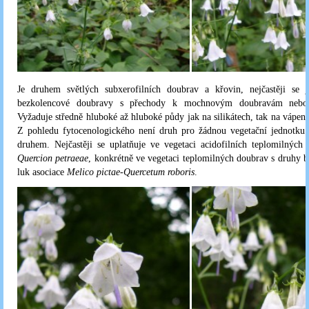
Je druhem světlých subxerofilních doubrav a křovin, nejčastěji se j
bezkolencové doubravy s přechody k mochnovým doubravám nebo 
Vyžaduje středně hluboké až hluboké půdy jak na silikátech, tak na vápen
Z pohledu fytocenologického není druh pro žádnou vegetační jednotku
druhem. Nejčastěji se uplatňuje ve vegetaci acidofilních teplomilných
Quercion
petraeae
, konkrétně ve vegetaci teplomilných doubrav s druhy 
luk asociace
Melico
pictae
-
Quercetum
roboris
.