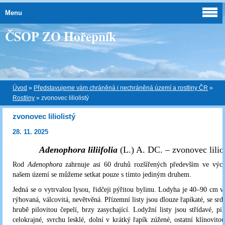
Menu
ČSOP ZO Hořepník
Úvod
»
Představujeme vám chráněná i nechráněná území a rostliny ČR
»
Rostliny
»
zvonovec liliolistý
zvonovec liliolistý
28. 11. 2025
Adenophora liliifolia
(L.) A. DC. – zvonovec liliol
Rod
Adenophora
zahrnuje asi 60 druhů rozšířených především ve vých
našem území se můžeme setkat pouze s tímto jediným druhem.
Jedná se o vytrvalou lysou, řidčeji pýřitou bylinu. Lodyha je 40–90 cm v
rýhovaná, válcovitá, nevětvěná. Přízemní listy jsou dlouze řapíkaté, se srd
hrubě pilovitou čepelí, brzy zasychající. Lodyžní listy jsou střídavé, pi
celokrajné, svrchu lesklé, dolní v krátký řapík zúžené, ostatní klínovitou