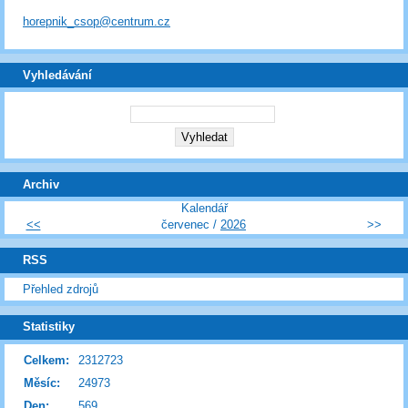
horepnik_csop@centrum.cz
Vyhledávání
Archiv
Kalendář
<<
červenec /
2026
>>
RSS
Přehled zdrojů
Statistiky
Celkem:
2312723
Měsíc:
24973
Den:
569