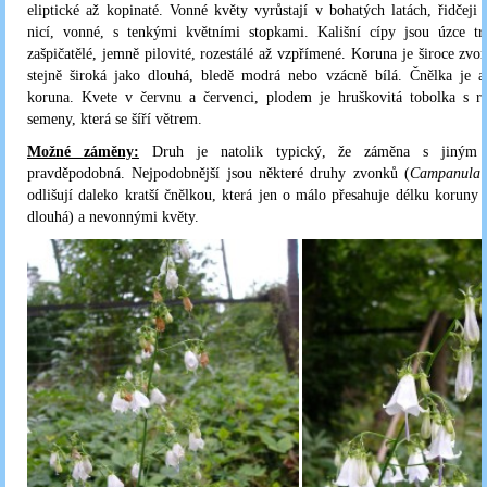
eliptické až kopinaté. Vonné květy vyrůstají v bohatých latách, řidčeji 
nicí, vonné, s tenkými květními stopkami. Kališní cípy jsou úzce tro
zašpičatělé, jemně pilovité, rozestálé až vzpřímené. Koruna je široce zvon
stejně široká jako dlouhá, bledě modrá nebo vzácně bílá. Čnělka je a
koruna. Kvete v červnu a červenci, plodem je hruškovitá tobolka s r
semeny, která se šíří větrem.
Možné záměny:
Druh je natolik typický, že záměna s jiným
pravděpodobná. Nejpodobnější jsou některé druhy zvonků (
Campanula
s
odlišují daleko kratší čnělkou, která jen o málo přesahuje délku koruny 
dlouhá) a nevonnými květy.