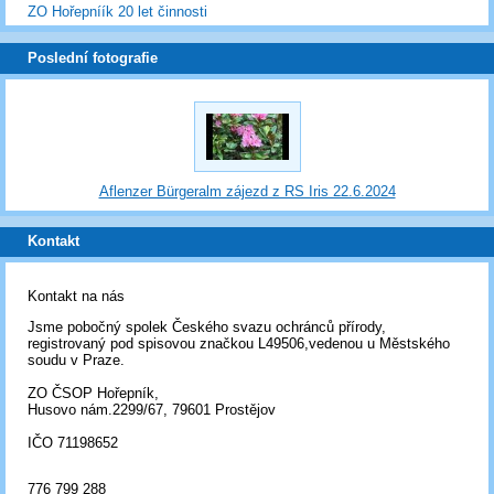
ZO Hořepníík 20 let činnosti
Poslední fotografie
Aflenzer Bürgeralm zájezd z RS Iris 22.6.2024
Kontakt
Kontakt na nás
Jsme pobočný spolek Českého svazu ochránců přírody,
registrovaný pod spisovou značkou L49506,vedenou u Městského
soudu v Praze.
ZO ČSOP Hořepník,
Husovo nám.2299/67, 79601 Prostějov
IČO 71198652
776 799 288