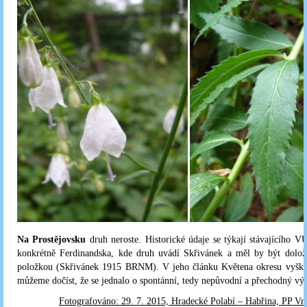
Na Prostějovsku
druh neroste. Historické údaje se týkají stávajícího VÚ
konkrétně Ferdinandska, kde druh uvádí Skřivánek a měl by být dolož
položkou (Skřivánek 1915 BRNM). V jeho článku Květena okresu vyško
můžeme dočíst, že se jednalo o spontánní, tedy nepůvodní a přechodný výs
Fotografováno: 29. 7. 2015, Hradecké Polabí – Habřina, PP Vr