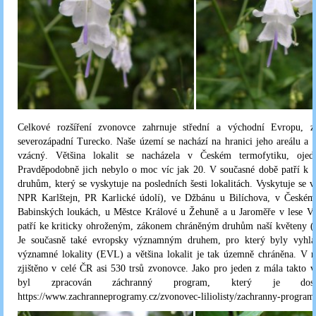
Celkové rozšíření zvonovce zahrnuje střední a východní Evropu, z
severozápadní Turecko. Naše území se nachází na hranici jeho areálu a 
vzácný. Většina lokalit se nacházela v Českém termofytiku, ojedi
Pravděpodobně jich nebylo o moc víc jak 20. V současné době patří k
druhům, který se vyskytuje na posledních šesti lokalitách. Vyskytuje se 
NPR Karlštejn, PR Karlické údolí), ve Džbánu u Bilíchova, v Českém 
Babinských loukách, u Městce Králové u Žehuně a u Jaroměře v lese V
patří ke kriticky ohroženým, zákonem chráněným druhům naší květeny (
Je současně také evropsky významným druhem, pro který byly vyhlá
významné lokality (EVL) a většina lokalit je tak územně chráněna. V 
zjištěno v celé ČR asi 530 trsů zvonovce. Jako pro jeden z mála takto 
byl zpracován záchranný program, který je dost
https://www.zachranneprogramy.cz/zvonovec-liliolisty/zachranny-program