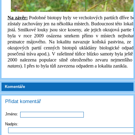
Na závěr:
Podobné biotopy byly ve vrcholových partiích dříve bě
zůstaly zachovány jen na několika místech. Budoucnost této lokali
jistá. Smilkové louky jsou sice koseny, ale jejich okrajová partie 
byla v roce 2009 osázena smrkem přímo v místech nejbohat
prstnatce májového. Na lokalitu navazuje koňská pastvina, ze 
okrajových partií cenných biotopů ukládány biologické odpad
posečená tráva apod.). V rašelinné tůňce blízko samoty byla ještě 
2000 nalezena populace silně ohroženého zevaru nejmenšího 
natans
). I přes to byla tůň zavezena odpadem a lokalita zanikla.
Komentáře
Přidat komentář
Jméno:
Nadpis: