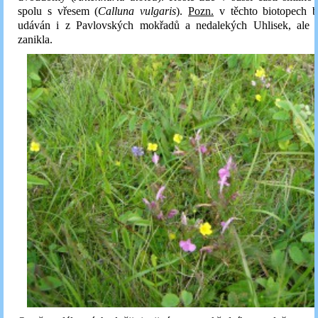
spolu s vřesem (
Calluna vulgaris
).
Pozn.
v těchto biotopech by
udáván i z Pavlovských mokřadů a nedalekých Uhlisek, ale ta
zanikla.