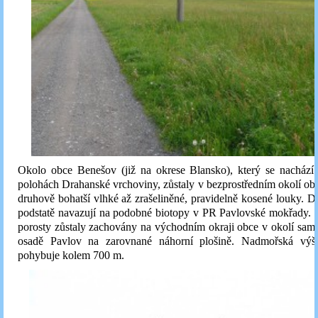
Okolo obce Benešov (již na okrese Blansko), který se nachází 
polohách Drahanské vrchoviny, zůstaly v bezprostředním okolí o
druhově bohatší vlhké až zrašeliněné, pravidelně kosené louky. Dá 
podstatě navazují na podobné biotopy v PR Pavlovské mokřady. N
porosty zůstaly zachovány na východním okraji obce v okolí sa
osadě Pavlov na zarovnané náhorní plošině. Nadmořská výš
pohybuje kolem 700 m.