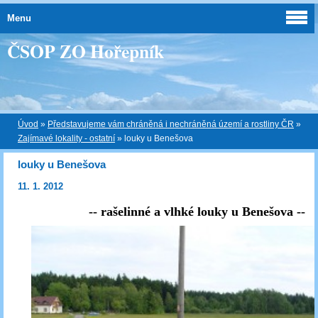
Menu
ČSOP ZO Hořepník
Úvod
»
Představujeme vám chráněná i nechráněná území a rostliny ČR
»
Zajímavé lokality - ostatní
»
louky u Benešova
louky u Benešova
11. 1. 2012
-- rašelinné a vlhké louky u Benešova --