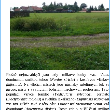
Plošně nejrozsáhlejší jsou tady smilkové louky svazu
Violi
dominantní smilkou tuhou (
Nardus stricta
) a kostřavou vláskovi
filiformis
). Na vlhčích místech jsou náznaky rašelinných luk s
fuscae
, místy s vyvinutým bohatým mechových podrostem. Tyto p
populaci všivce lesního (
Pedicularis sylvatica
), prstnat
(
Dactylorhiza majalis
) a světlíka lékařského (
Euphrasia rostkovia
zde byl zjištěn také v této části Drahanské vrchoviny velmi vz
dvoudomý (
Antennaria dioica
). Roste zde v sušší části smilko