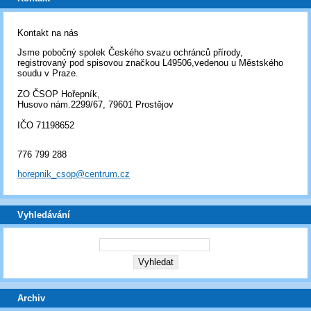
Kontakt na nás
Jsme pobočný spolek Českého svazu ochránců přírody,
registrovaný pod spisovou značkou L49506,vedenou u Městského
soudu v Praze.
ZO ČSOP Hořepník,
Husovo nám.2299/67, 79601 Prostějov
IČO 71198652
776 799 288
horepnik_csop@centrum.cz
Vyhledávání
Archiv