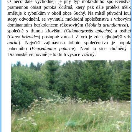
O něco dále východněji je jiný typ mokřadního společenstva
pramennou oblast potoka Žďárná, který pak dále protéká měl
směřuje k rybníkům v okolí obce Suchý. Na místě původní louky
stopy odvodnění, se vyvinula mokřadní společenstva s vrbovými
dominantním bezkolencem rákosovitým (
Molinia arundiancea
), 
společně s třtinou křovištní (
Calamagrostis epigejos
) a ostřicí
(
Carex brizoides
) postupně zarostl. Z vrb je zde nejhojnější vrba
aurita
). Největší zajímavostí tohoto společenstva je popul
bahenního (
Peucedanum palustre
). Není to sice chráněný d
Drahanské vrchovině je to druh vysoce vzácný.