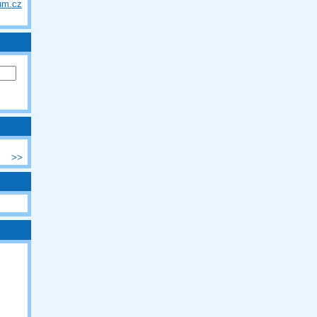
um.cz
>>