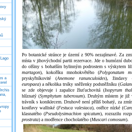
rovy
jský
mů
Po botanické stránce je území z 90% nezajímavé. Za zmí
 Lago
místa v jihovýchodní partii rezervace. Jde o humózní dubo
do olšiny s bohatším bylinným podrostem s výskytem lili
martagon
), kokoříku mnohokvětého (
Polygonatum mu
es a
pryskyřníkovité (
Anemone ranunculoides
), žindavy 
terel
europaea
) a několika trsíky sněženky podsněžníku (
Galant
se zde objevuje i zapalice žluťuchovitá (
Isopyrum thali
Orchis
ana,
hlíznatý (
Symphytum
tuberosum
). Druhým místem je již
trávník s koniklecem. Druhově není příliš bohatý, za zmín
Evropy
kostřavy walliské (
Festuca valesiaca
), ostřice nízké (
Care
o
klasnatého (
Pseudolysimachion spicatum
), rozrazilu rozp
prostrata
) a modřence chocholatého (
Muscari comosum
).