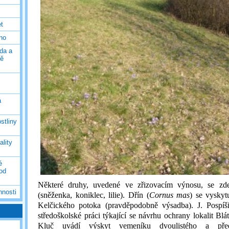
et
eno
da a
ně
á
stliny
ality
é
 od
Některé druhy, uvedené ve zřizovacím výnosu, se zde
nnosti
(sněženka, koniklec, lilie). Dřín (
Cornus mas
) se vyskyt
Kelčického potoka (pravděpodobně výsadba). J. Pospíš
středoškolské práci týkající se návrhu ochrany lokalit Bl
Kluč uvádí výskyt vemeníku dvoulistého a před