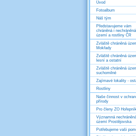
Úvod
Fotoalbum
Náš tým
Představujeme vám
chráněná i nechráněná
území a rostliny ČR
Zvláště chráněná územ
Mokřady
Zvláště chráněná územ
lesní a ostatní
Zvláště chráněná územ
suchomilné
Zajímavé lokality - ost
Rostliny
Naše činnost v ochran
přírody
Pro členy ZO Hořepní
Významná nechráněn
území Prostějovska
Potřebujeme vaši pom