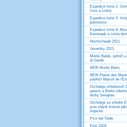
Expedice Istrie 2- Ost
Cres a Lošinj
Expedice Istrie 3- Istri
poloostrov
Expedice Istrie 4- Mys
Kamenjak a cesta do
Hochschwab 2021
Jeseníky 2021
Monte Baldo, pohoří u
di Garde
NEW Monte Barro
NEW Plaine des Maur
pobřeží Massif de l'Es
Orchideje středomoří 
patens a Barlia roberti
druhy Serapias
Orchideje ze střední 
jsou stejně krásné jak
tropické.
Pico del Teide
Pirin 2020