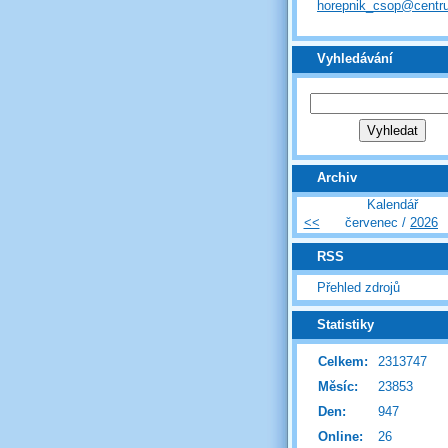
horepnik_csop@centr
Vyhledávání
Archiv
Kalendář
<<
červenec /
2026
RSS
Přehled zdrojů
Statistiky
Celkem:
2313747
Měsíc:
23853
Den:
947
Online:
26