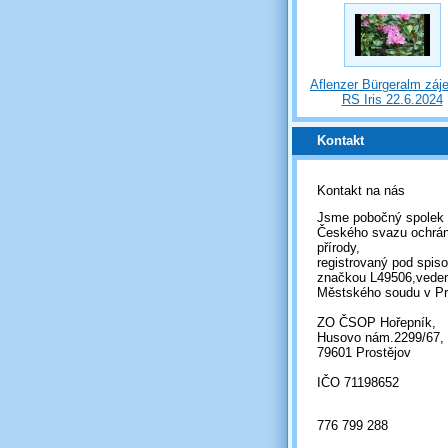
Aflenzer Bürgeralm záj
RS Iris 22.6.2024
Kontakt
Kontakt na nás
Jsme pobočný spolek
Českého svazu ochrá
přírody,
registrovaný pod spis
značkou L49506,vede
Městského soudu v Pr
ZO ČSOP Hořepník,
Husovo nám.2299/67,
79601 Prostějov
IČO 71198652
776 799 288