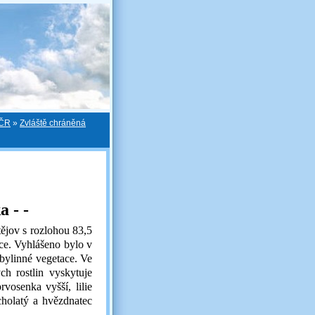
 ČR
»
Zvláště chráněná
a - -
ějov s rozlohou 83,5
ce. Vyhlášeno bylo v
bylinné vegetace. Ve
h rostlin vyskytuje
vosenka vyšší, lilie
cholatý a hvězdnatec