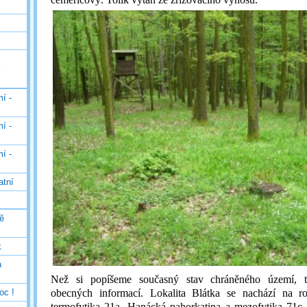
í -
í -
í -
atní
ě
k
á
Než si popíšeme současný stav chráněného území, t
oc !
obecných informací. Lokalita Blátka se nachází na ro
termofytika 21a. Hanácká pahorkatina a mezofytika 71c.