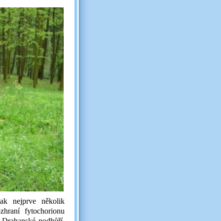
ak nejprve několik
zhraní fytochorionu
 Drahanské podhůří.