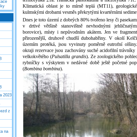
kace
Klimatická oblast je to mírně teplá (MT11), geologické
iky
kulmskými drobami vesměs překrytými kvartérními sedime
Dnes je toto území z dobrých 80% tvořeno lesy či pasekami
v drtivé většině stanovištně nevhodnými jehličnatým
borovice), místy i nepůvodním akátem. Jen ve fragment
přirozenější, druhově chudší dubohabřiny. V okolí Kelč
územím protéká, jsou vyvinuty poměrně eutrofní olšin
okraji rezervace jsou zachovány suché acidofilní trávníky
velkokvětého (
Pulsatilla grandis
). Ze zoologického pohle
8
rybníčky s výskytem v nedávné době ještě početné po
(
Bombina bombina
).
8
la 2023
1
jezd z
ta na