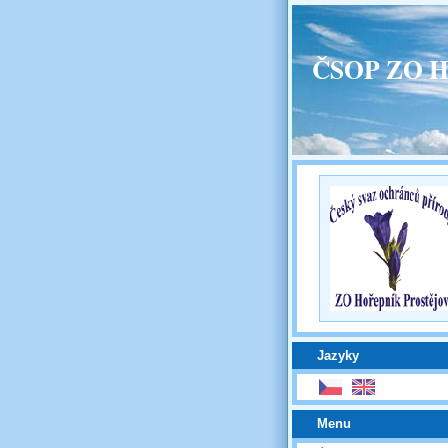
ČSOP ZO H
Jazyky
Menu