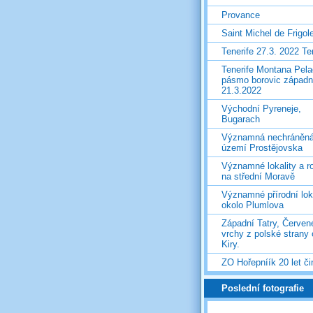
Provance
Saint Michel de Frigol
Tenerife 27.3. 2022 T
Tenerife Montana Pela
pásmo borovic západ
21.3.2022
Východní Pyreneje,
Bugarach
Významná nechráněn
území Prostějovska
Významné lokality a ro
na střední Moravě
Významné přírodní lok
okolo Plumlova
Západní Tatry, Červen
vrchy z polské strany
Kiry.
ZO Hořepníík 20 let či
Poslední fotografie