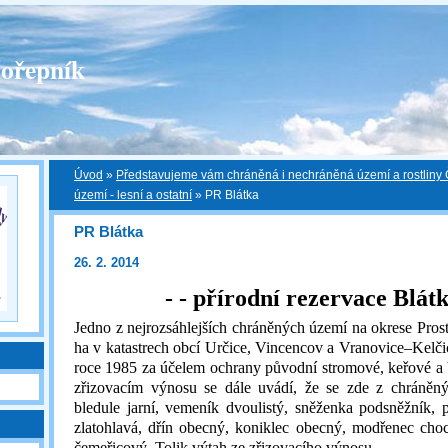
ořepník
Úvod
»
Představujeme vám chráněná i nechráněná území a rostliny
území - lesní a ostatní
»
PR Blátka
PR Blátka
26. 2. 2014
- - přírodní rezervace Blátk
Jedno z nejrozsáhlejších chráněných území na okrese Prost
ha v katastrech obcí Určice, Vincencov a Vranovice–Kelči
roce 1985 za účelem ochrany původní stromové, keřové a 
zřizovacím výnosu se dále uvádí, že se zde z chráněnýc
bledule jarní, vemeník dvoulistý, sněženka podsněžník, pr
zlatohlavá, dřín obecný, koniklec obecný, modřenec cho
čemeřicový. Tolik výtah ze zřizovacího výnosu.