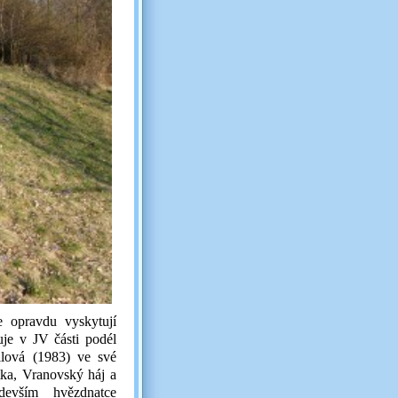
 opravdu vyskytují
uje v JV části podél
ilová (1983) ve své
átka, Vranovský háj a
evším hvězdnatce