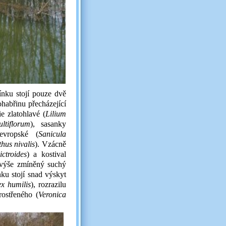
nku stojí pouze dvě
habřinu přecházející
e zlatohlavé (
Lilium
ltiflorum
), sasanky
evropské (
Sanicula
hus nivalis
). Vzácně
ctroides
) a kostival
 výše zmíněný suchý
ku stojí snad výskyt
x humilis
), rozrazilu
rostřeného (
Veronica