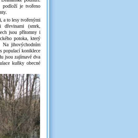
 podloží je tvořeno
nty.
, a to lesy tvořenými
i dřevinami (smrk,
ech jsou přítomny i
ického potoka, který
y. Na jihovýchodním
 s populací koniklece
du jsou zajímavé dva
pulace kuňky obecné