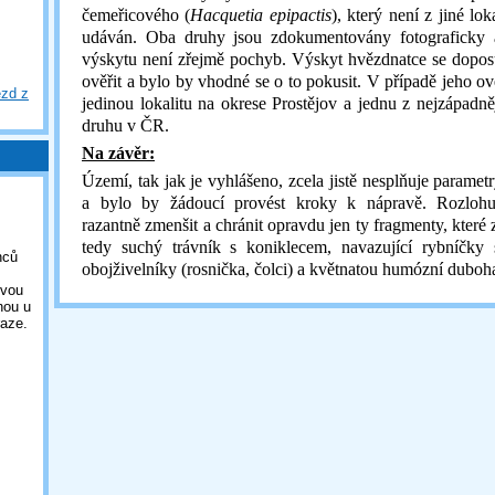
čemeřicového (
Hacquetia epipactis
), který není z jiné lo
udáván. Oba druhy jsou zdokumentovány fotograficky a
výskytu není zřejmě pochyb. Výskyt hvězdnatce se dopos
ověřit a bylo by vhodné se o to pokusit. V případě jeho ov
ezd z
jedinou lokalitu na okrese Prostějov a jednu z nejzápadně
druhu v ČR.
Na závěr:
Území, tak jak je vyhlášeno, zcela jistě nesplňuje parametr
a bylo by žádoucí provést kroky k nápravě. Rozloh
razantně zmenšit a chránit opravdu jen ty fragmenty, které 
tedy suchý trávník s koniklecem, navazující rybníčky
nců
obojživelníky (rosnička, čolci) a květnatou humózní duboh
ovou
nou u
aze.