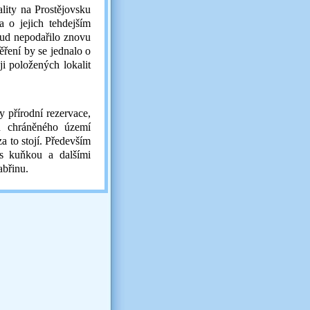
kality na Prostějovsku
 o jejich tehdejším
ud nepodařilo znovu
ěření by se jednalo o
ji položených lokalit
y přírodní rezervace,
u chráněného území
za to stojí. Především
 s kuňkou a dalšími
abřinu.