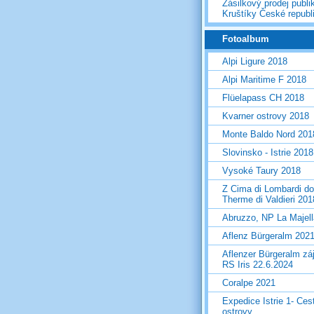
Zásilkový prodej publi
Kruštíky České republ
Fotoalbum
Alpi Ligure 2018
Alpi Maritime F 2018
Flüelapass CH 2018
Kvarner ostrovy 2018
Monte Baldo Nord 201
Slovinsko - Istrie 2018
Vysoké Taury 2018
Z Cima di Lombardi do
Therme di Valdieri 201
Abruzzo, NP La Majel
Aflenz Bürgeralm 202
Aflenzer Bürgeralm zá
RS Iris 22.6.2024
Coralpe 2021
Expedice Istrie 1- Ces
ostrovy