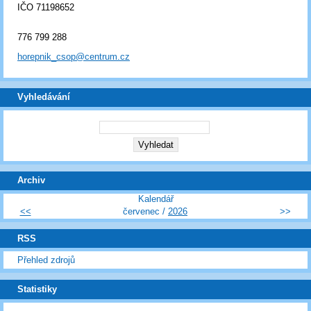
IČO 71198652
776 799 288
horepnik_csop@centrum.cz
Vyhledávání
Archiv
Kalendář
<<
červenec /
2026
>>
RSS
Přehled zdrojů
Statistiky