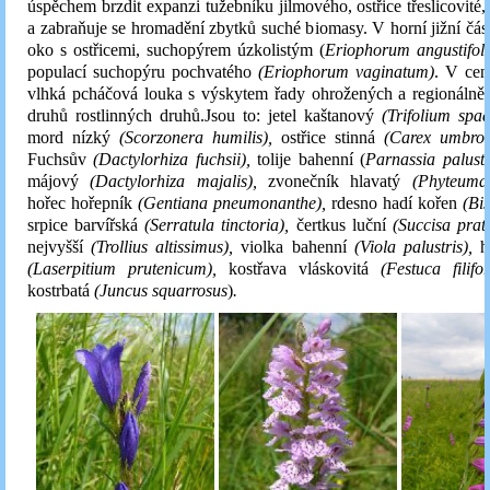
úspěchem brzdit expanzi tužebníku jilmového, ostřice třeslicovité, 
a zabraňuje se hromadění zbytků suché biomasy. V horní jižní části
oko s ostřicemi, suchopýrem úzkolistým (
Eriophorum angustifo
populací suchopýru pochvatého
(Eriophorum vaginatum)
. V cent
vlhká pcháčová louka s výskytem řady ohrožených a regionáln
druhů rostlinných druhů.Jsou to: jetel kaštanový
(Trifolium spa
mord nízký
(Scorzonera humilis),
ostřice stinná
(Carex umbro
Fuchsův
(Dactylorhiza fuchsii),
tolije bahenní (
Parnassia palustr
májový
(Dactylorhiza majalis),
zvonečník hlavatý
(Phyteuma 
hořec hořepník
(Gentiana pneumonanthe),
rdesno hadí kořen
(Bis
srpice barvířská
(Serratula tinctoria),
čertkus luční
(Succisa prat
nejvyšší
(Trollius altissimus),
violka bahenní
(Viola palustris),
h
(Laserpitium prutenicum),
kostřava vláskovitá
(
Festuca filifor
kostrbatá
(Juncus squarrosus
)
.