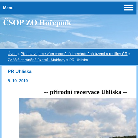
Menu
ČSOP ZO Hořepník
Úvod
»
Představujeme vám chráněná i nechráněná území a rostliny ČR
»
Zvláště chráněná území - Mokřady
»
PR Uhliska
PR Uhliska
5. 10. 2010
-- přírodní rezervace Uhliska --