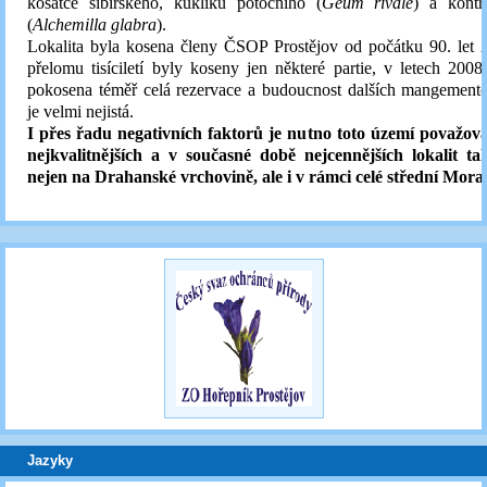
kosatce sibiřského, kuklíku potočního (
Geum rivale
) a kontr
(
Alchemilla glabra
).
Lokalita byla kosena členy ČSOP Prostějov od počátku 90. let 20
přelomu tisíciletí byly koseny jen některé partie, v letech 200
pokosena téměř celá rezervace a budoucnost dalších mangement
je velmi nejistá.
I přes řadu negativních faktorů je nutno toto území považova
nejkvalitnějších a v současné době nejcennějších lokalit t
nejen na Drahanské vrchovině, ale i v rámci celé střední Mora
Jazyky