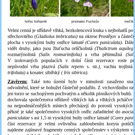
hořec hořepník prstnatec Fuchsův mečík střec
Velmi cenná je střídavě vlhká, bezkolencová louka s nejbohatší po
střechovitého (
Gladiolus imbricatus)
na okrese Prostějov a částe
plocha s vysokými bulty ostřice latnaté
(Carex paniculata).
Dále
vidět druhy, jako jsou
žluťucha orlíčkolistá
(Thalictrum aquilegi
rozmarýnolistá
(Salix rosmarinifolia)
a
vrba pětimužná
(Sali
V izolovaných populacích v dolní části rezervace roste p
nepůvodní vrba plazivá
(Salix repens
s. str
.),
vachta trojlistá 
trifoliata)
a
kosatec sibiřský
( Iris sibirica)
.
Závěrem:
Také toto území bylo v minulosti zasaženo sna
odvodnění, které se bohužel částečně podařilo. Z vrchovištního raše
jen torzo se suchopýrem pochvatým a několik ploníkových bultů. A
dochovala společenstva střídavě vlhkých luk a vlhkých pcháčový
na nejpodmáčenějších místech přecházejí do porostů vysokých o
pěkné je také společenstvo vysokých ostřic zařaditelné do asoci
paniculatae
s asi 1,5 m vysokými bulty ostřice latnaté (
Carex panic
část rezervace je velmi ovlivněna zahloubením koryta potůčk
najdeme zajímavé fragmenty cenných společenstev s výskytem vach