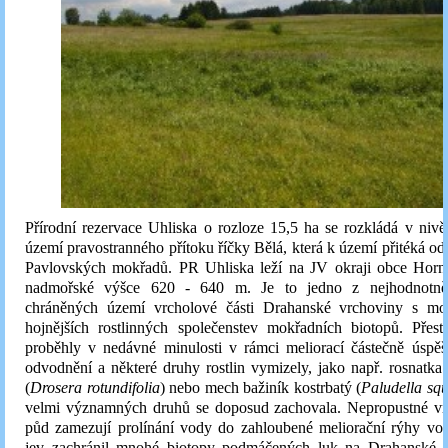
Přírodní rezervace Uhliska o rozloze 15,5 ha se rozkládá v ni
území pravostranného přítoku říčky Bělá, která k území přitéká od j
Pavlovských mokřadů. PR Uhliska leží na JV okraji obce Horn
nadmořské výšce 620 - 640 m. Je to jedno z nejhodnotnějš
chráněných území vrcholové části Drahanské vrchoviny s mo
hojnějších rostlinných společenstev mokřadních biotopů. Přes
proběhly v nedávné minulosti v rámci meliorací částečně úspě
odvodnění a některé druhy rostlin vymizely, jako např. rosnatka 
(
Drosera rotundifolia
) nebo mech bažiník kostrbatý (
Paludella sq
velmi významných druhů se doposud zachovala. Nepropustné vrs
půd zamezují prolínání vody do zahloubené meliorační rýhy vod
jev zachránil mnohé biotopy podmáčených luk na Drahanské 