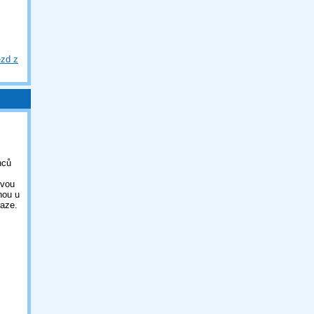
ezd z
nců
ovou
nou u
aze.