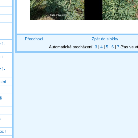
← Předchozí
Zpět do složky
í -
Automatické procházení:
3
|
4
|
5
|
6
|
7
(čas ve vt
í -
í -
atní
ě
k
á
oc !