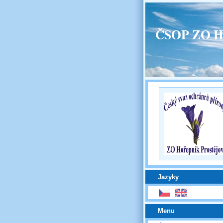
ČSOP ZO H
Jazyky
Menu