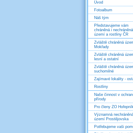
Úvod
Fotoalbum
Náš tým
Představujeme vám
chráněná i nechráněná
území a rostliny ČR
Zvláště chráněná územ
Mokřady
Zvláště chráněná územ
lesní a ostatní
Zvláště chráněná územ
suchomilné
Zajímavé lokality - ost
Rostliny
Naše činnost v ochran
přírody
Pro členy ZO Hořepní
Významná nechráněn
území Prostějovska
Potřebujeme vaši pom