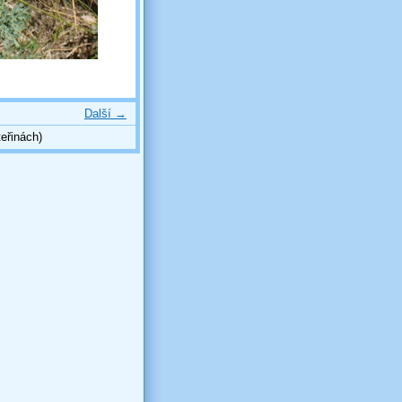
Další →
eřinách)