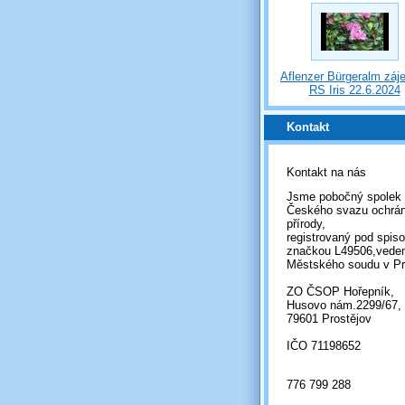
Aflenzer Bürgeralm záj
RS Iris 22.6.2024
Kontakt
Kontakt na nás
Jsme pobočný spolek
Českého svazu ochrá
přírody,
registrovaný pod spis
značkou L49506,vede
Městského soudu v Pr
ZO ČSOP Hořepník,
Husovo nám.2299/67,
79601 Prostějov
IČO 71198652
776 799 288