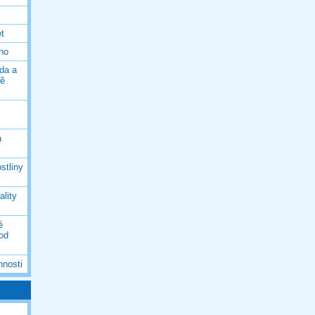
et
eno
da a
ně
á
stliny
ality
é
 od
nnosti