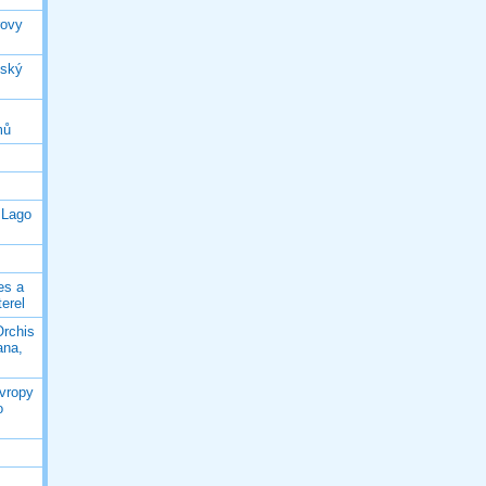
rovy
jský
mů
 Lago
es a
terel
Orchis
ana,
Evropy
o