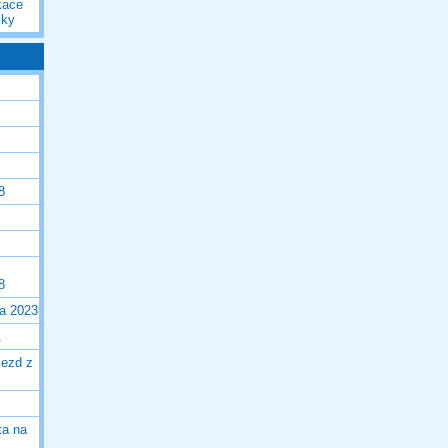
kace
iky
8
8
la 2023
1
jezd z
ta na