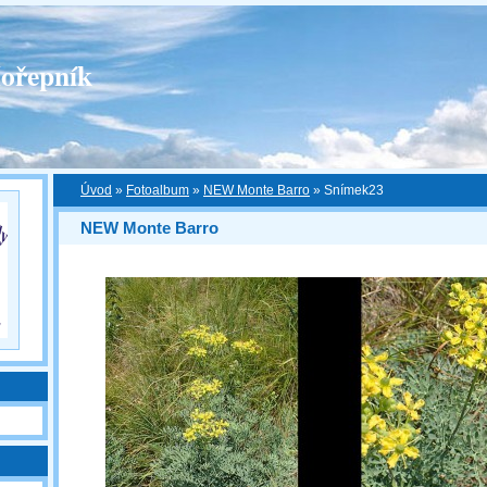
ořepník
Úvod
»
Fotoalbum
»
NEW Monte Barro
»
Snímek23
NEW Monte Barro