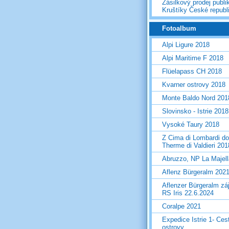
Zásilkový prodej publi
Kruštíky České republ
Fotoalbum
Alpi Ligure 2018
Alpi Maritime F 2018
Flüelapass CH 2018
Kvarner ostrovy 2018
Monte Baldo Nord 201
Slovinsko - Istrie 2018
Vysoké Taury 2018
Z Cima di Lombardi do
Therme di Valdieri 201
Abruzzo, NP La Majel
Aflenz Bürgeralm 202
Aflenzer Bürgeralm zá
RS Iris 22.6.2024
Coralpe 2021
Expedice Istrie 1- Ces
ostrovy