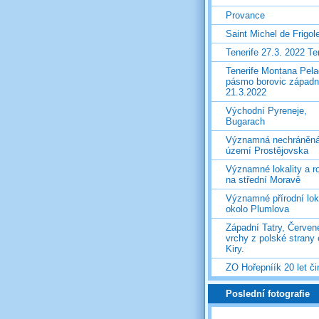
Provance
Saint Michel de Frigol
Tenerife 27.3. 2022 T
Tenerife Montana Pela
pásmo borovic západ
21.3.2022
Východní Pyreneje,
Bugarach
Významná nechráněn
území Prostějovska
Významné lokality a ro
na střední Moravě
Významné přírodní lok
okolo Plumlova
Západní Tatry, Červen
vrchy z polské strany
Kiry.
ZO Hořepníík 20 let či
Poslední fotografie