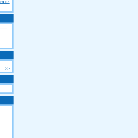
um.cz
>>