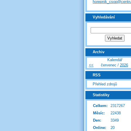
horepnik_csop@centr
Vyhledávání
Archiv
Kalendář
<<
červenec /
2026
RSS
Přehled zdrojů
Statistiky
Celkem:
2317267
Měsíc:
22438
Den:
3349
Online:
20