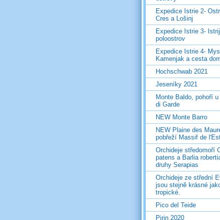
Expedice Istrie 2- Ost
Cres a Lošinj
Expedice Istrie 3- Istri
poloostrov
Expedice Istrie 4- Mys
Kamenjak a cesta do
Hochschwab 2021
Jeseníky 2021
Monte Baldo, pohoří u
di Garde
NEW Monte Barro
NEW Plaine des Maur
pobřeží Massif de l'Es
Orchideje středomoří 
patens a Barlia roberti
druhy Serapias
Orchideje ze střední 
jsou stejně krásné jak
tropické.
Pico del Teide
Pirin 2020