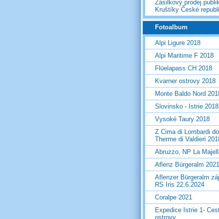
Zásilkový prodej publi
Kruštíky České republ
Fotoalbum
Alpi Ligure 2018
Alpi Maritime F 2018
Flüelapass CH 2018
Kvarner ostrovy 2018
Monte Baldo Nord 201
Slovinsko - Istrie 2018
Vysoké Taury 2018
Z Cima di Lombardi do
Therme di Valdieri 201
Abruzzo, NP La Majel
Aflenz Bürgeralm 202
Aflenzer Bürgeralm zá
RS Iris 22.6.2024
Coralpe 2021
Expedice Istrie 1- Ces
ostrovy