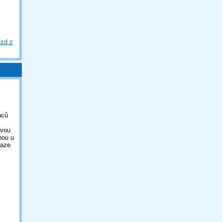
ezd z
nců
ovou
nou u
aze.