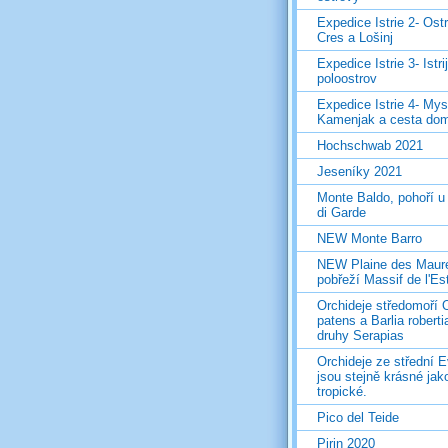
Expedice Istrie 2- Ost
Cres a Lošinj
Expedice Istrie 3- Istri
poloostrov
Expedice Istrie 4- Mys
Kamenjak a cesta do
Hochschwab 2021
Jeseníky 2021
Monte Baldo, pohoří u
di Garde
NEW Monte Barro
NEW Plaine des Maur
pobřeží Massif de l'Es
Orchideje středomoří 
patens a Barlia roberti
druhy Serapias
Orchideje ze střední 
jsou stejně krásné jak
tropické.
Pico del Teide
Pirin 2020