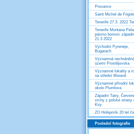
Provance
Saint Michel de Frigol
Tenerife 27.3. 2022 T
Tenerife Montana Pela
pásmo borovic západ
21.3.2022
Východní Pyreneje,
Bugarach
Významná nechráněn
území Prostějovska
Významné lokality a ro
na střední Moravě
Významné přírodní lok
okolo Plumlova
Západní Tatry, Červen
vrchy z polské strany
Kiry.
ZO Hořepníík 20 let či
Poslední fotografie