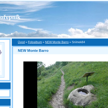
ořepník
Úvod
»
Fotoalbum
»
NEW Monte Barro
»
Snímek84
NEW Monte Barro