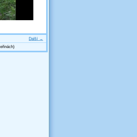
Další →
eřinách)