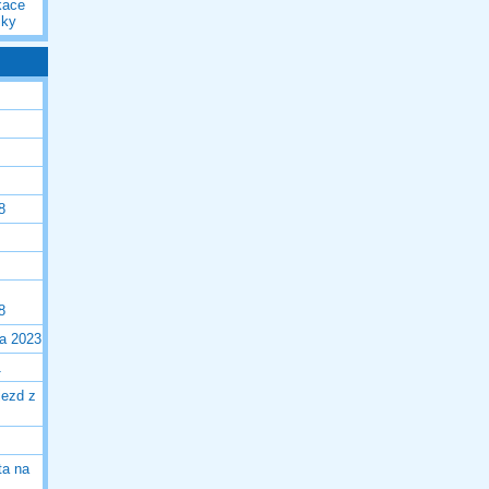
kace
iky
8
8
la 2023
1
jezd z
ta na