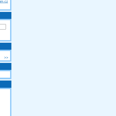
um.cz
>>