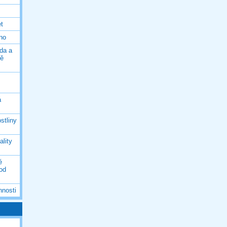
et
eno
da a
ně
á
stliny
ality
é
 od
nnosti