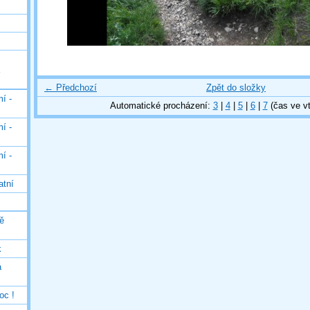
← Předchozí
Zpět do složky
í -
Automatické procházení:
3
|
4
|
5
|
6
|
7
(čas ve vt
í -
í -
atní
ě
k
á
oc !