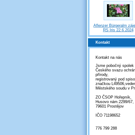
Aflenzer Bürgeralm záj
RS Iris 22.6.2024
Kontakt
Kontakt na nás
Jsme pobočný spolek
Českého svazu ochrá
přírody,
registrovaný pod spis
značkou L49506,vede
Městského soudu v Pr
ZO ČSOP Hořepník,
Husovo nám.2299/67,
79601 Prostějov
IČO 71198652
776 799 288