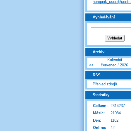
horepnik_csop@centr
Vyhledávání
Archiv
Kalendář
<<
červenec /
2026
RSS
Přehled zdrojů
Statistiky
Celkem:
2314237
Měsíc:
21084
Den:
1182
Online:
42