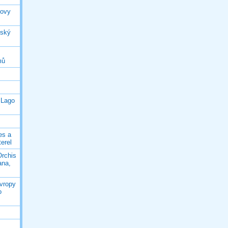
rovy
jský
mů
 Lago
es a
terel
Orchis
ana,
Evropy
o