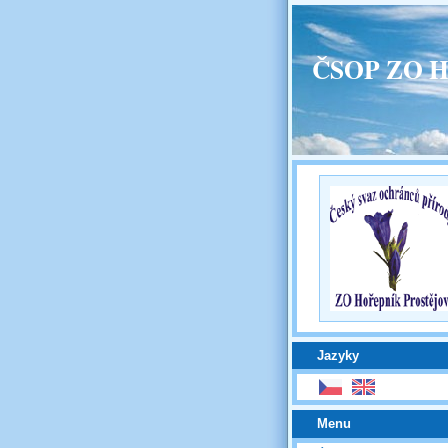
ČSOP ZO H
Jazyky
Menu