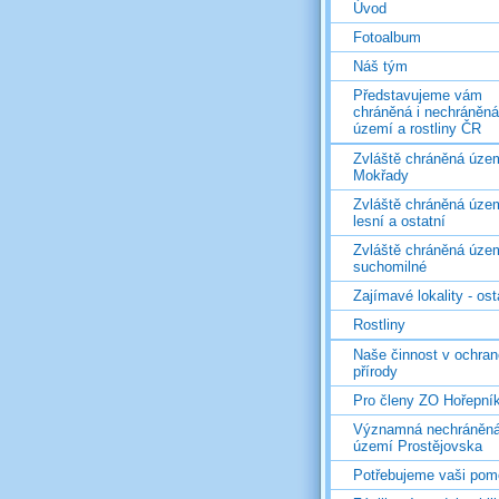
Úvod
Fotoalbum
Náš tým
Představujeme vám
chráněná i nechráněná
území a rostliny ČR
Zvláště chráněná územ
Mokřady
Zvláště chráněná územ
lesní a ostatní
Zvláště chráněná územ
suchomilné
Zajímavé lokality - ost
Rostliny
Naše činnost v ochran
přírody
Pro členy ZO Hořepní
Významná nechráněn
území Prostějovska
Potřebujeme vaši pom