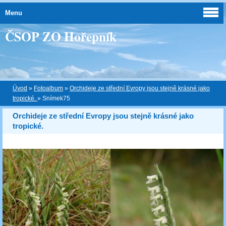
Menu
ČSOP ZO Hořepník
Úvod
»
Fotoalbum
»
Orchideje ze střední Evropy jsou stejně krásné jako
tropické.
»
Snímek75
Orchideje ze střední Evropy jsou stejně krásné jako
tropické.