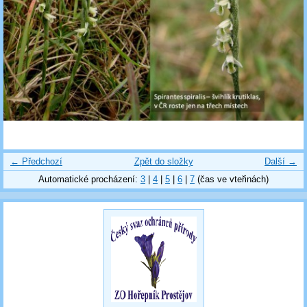
← Předchozí
Zpět do složky
Další →
Automatické procházení:
3
|
4
|
5
|
6
|
7
(čas ve vteřinách)