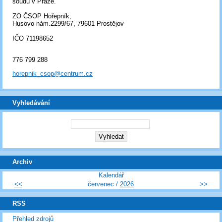
soudu v Praze.
ZO ČSOP Hořepník,
Husovo nám.2299/67, 79601 Prostějov
IČO 71198652
776 799 288
horepnik_csop@centrum.cz
Vyhledávání
Archiv
Kalendář
<<
červenec /
2026
>>
RSS
Přehled zdrojů