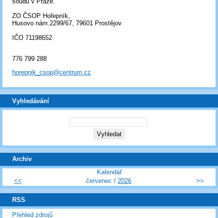
soudu v Praze.
ZO ČSOP Hořepník,
Husovo nám.2299/67, 79601 Prostějov
IČO 71198652
776 799 288
horepnik_csop@centrum.cz
Vyhledávání
Archiv
Kalendář
<<
červenec /
2026
>>
RSS
Přehled zdrojů