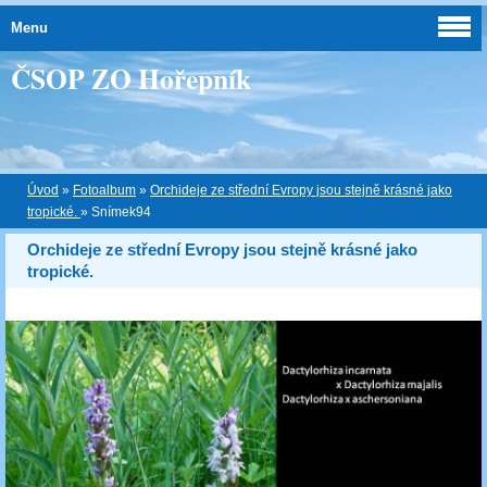
Menu
ČSOP ZO Hořepník
Úvod
»
Fotoalbum
»
Orchideje ze střední Evropy jsou stejně krásné jako
tropické.
»
Snímek94
Orchideje ze střední Evropy jsou stejně krásné jako
tropické.