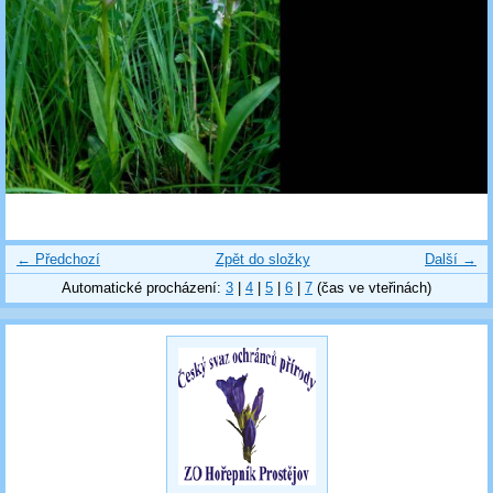
← Předchozí
Zpět do složky
Další →
Automatické procházení:
3
|
4
|
5
|
6
|
7
(čas ve vteřinách)