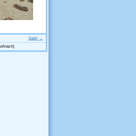
Další →
eřinách)