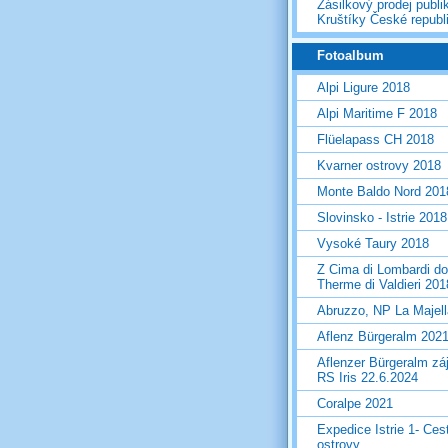
Zásilkový prodej publi
Kruštíky České republ
Fotoalbum
Alpi Ligure 2018
Alpi Maritime F 2018
Flüelapass CH 2018
Kvarner ostrovy 2018
Monte Baldo Nord 201
Slovinsko - Istrie 2018
Vysoké Taury 2018
Z Cima di Lombardi do
Therme di Valdieri 201
Abruzzo, NP La Majel
Aflenz Bürgeralm 202
Aflenzer Bürgeralm zá
RS Iris 22.6.2024
Coralpe 2021
Expedice Istrie 1- Ces
ostrovy