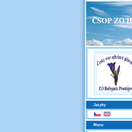
ČSOP ZO H
Jazyky
Menu