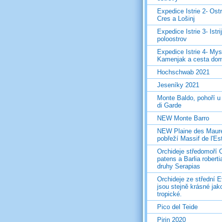
Expedice Istrie 2- Ost
Cres a Lošinj
Expedice Istrie 3- Istri
poloostrov
Expedice Istrie 4- Mys
Kamenjak a cesta do
Hochschwab 2021
Jeseníky 2021
Monte Baldo, pohoří u
di Garde
NEW Monte Barro
NEW Plaine des Maur
pobřeží Massif de l'Es
Orchideje středomoří 
patens a Barlia roberti
druhy Serapias
Orchideje ze střední 
jsou stejně krásné jak
tropické.
Pico del Teide
Pirin 2020