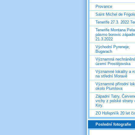
Provance
Saint Michel de Frigol
Tenerife 27.3. 2022 T
Tenerife Montana Pela
pásmo borovic západ
21.3.2022
Východní Pyreneje,
Bugarach
Významná nechráněn
území Prostějovska
Významné lokality a ro
na střední Moravě
Významné přírodní lok
okolo Plumlova
Západní Tatry, Červen
vrchy z polské strany
Kiry.
ZO Hořepníík 20 let či
Poslední fotografie