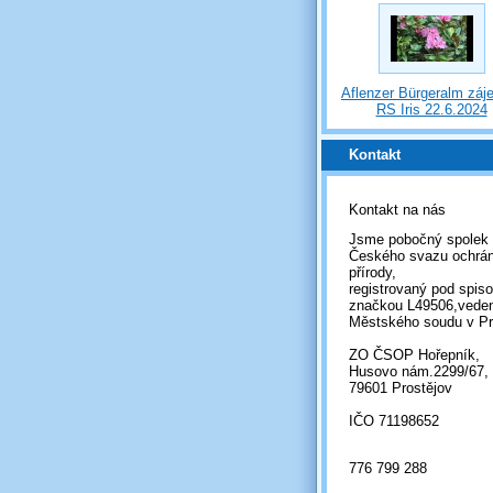
Aflenzer Bürgeralm záj
RS Iris 22.6.2024
Kontakt
Kontakt na nás
Jsme pobočný spolek
Českého svazu ochrá
přírody,
registrovaný pod spis
značkou L49506,vede
Městského soudu v Pr
ZO ČSOP Hořepník,
Husovo nám.2299/67,
79601 Prostějov
IČO 71198652
776 799 288