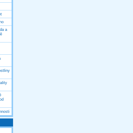
et
eno
da a
ně
á
stliny
ality
é
 od
nnosti