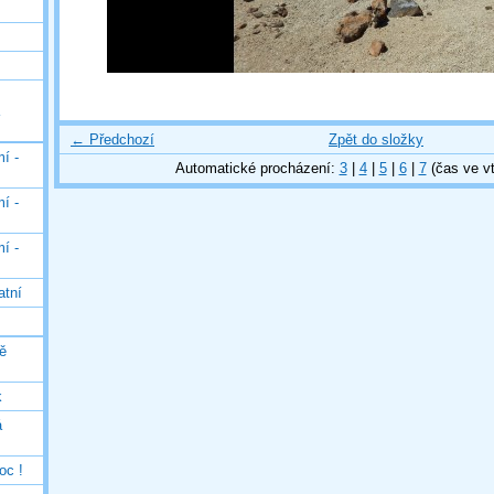
← Předchozí
Zpět do složky
í -
Automatické procházení:
3
|
4
|
5
|
6
|
7
(čas ve vt
í -
í -
atní
ě
k
á
oc !