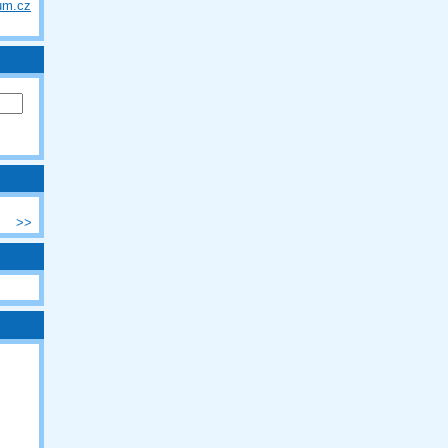
um.cz
>>