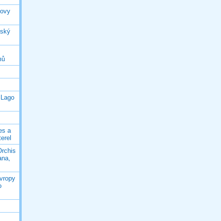
rovy
jský
mů
 Lago
es a
terel
Orchis
ana,
Evropy
o