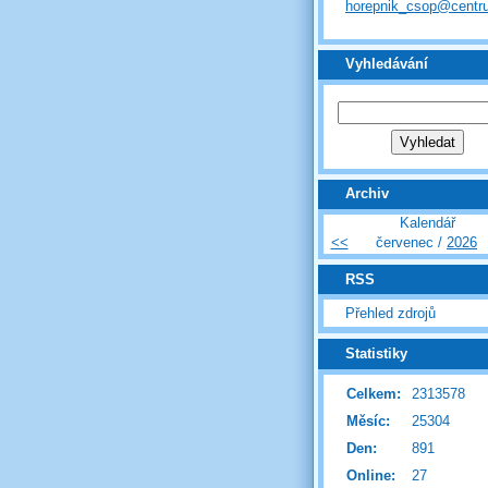
horepnik_csop@centr
Vyhledávání
Archiv
Kalendář
<<
červenec /
2026
RSS
Přehled zdrojů
Statistiky
Celkem:
2313578
Měsíc:
25304
Den:
891
Online:
27