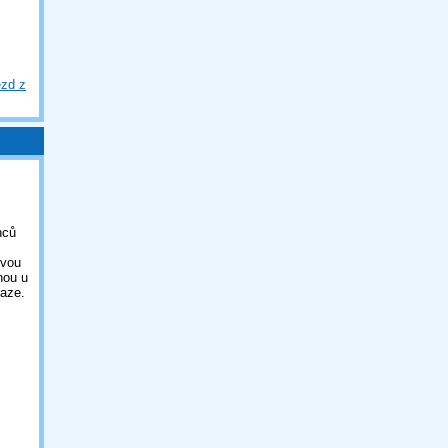
ezd z
nců
ovou
nou u
aze.