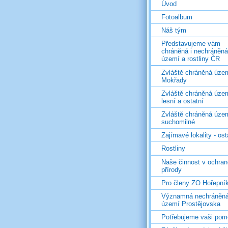
Úvod
Fotoalbum
Náš tým
Představujeme vám
chráněná i nechráněná
území a rostliny ČR
Zvláště chráněná územ
Mokřady
Zvláště chráněná územ
lesní a ostatní
Zvláště chráněná územ
suchomilné
Zajímavé lokality - ost
Rostliny
Naše činnost v ochran
přírody
Pro členy ZO Hořepní
Významná nechráněn
území Prostějovska
Potřebujeme vaši pom