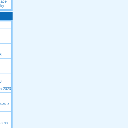
kace
iky
8
8
la 2023
1
jezd z
ta na