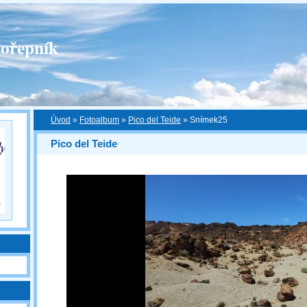
ořepník
Úvod
»
Fotoalbum
»
Pico del Teide
»
Snímek25
Pico del Teide