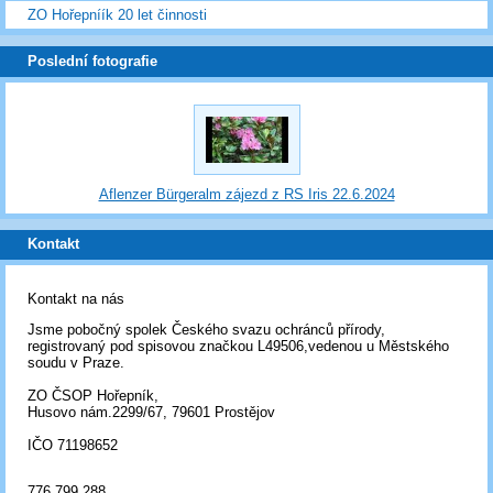
ZO Hořepníík 20 let činnosti
Poslední fotografie
Aflenzer Bürgeralm zájezd z RS Iris 22.6.2024
Kontakt
Kontakt na nás
Jsme pobočný spolek Českého svazu ochránců přírody,
registrovaný pod spisovou značkou L49506,vedenou u Městského
soudu v Praze.
ZO ČSOP Hořepník,
Husovo nám.2299/67, 79601 Prostějov
IČO 71198652
776 799 288