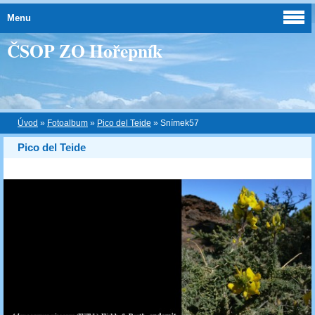
Menu
ČSOP ZO Hořepník
Úvod
»
Fotoalbum
»
Pico del Teide
»
Snímek57
Pico del Teide