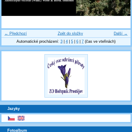
← Předchozí
Zpět do složky
Další →
Automatické procházení:
3
|
4
|
5
|
6
|
7
(čas ve vteřinách)
Jazyky
Fotoalbum