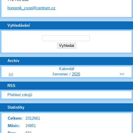
horepnik_csop@centrum.cz
Vyhledávání
Archiv
Kalendář
<<
červenec /
2026
>>
RSS
Přehled zdrojů
Statistiky
Celkem:
2312661
Měsíc:
24951