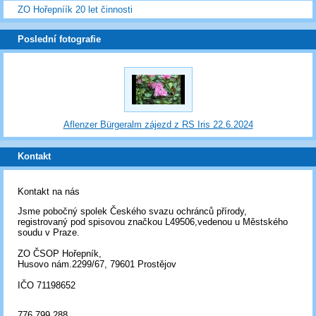
ZO Hořepníík 20 let činnosti
Poslední fotografie
Aflenzer Bürgeralm zájezd z RS Iris 22.6.2024
Kontakt
Kontakt na nás
Jsme pobočný spolek Českého svazu ochránců přírody,
registrovaný pod spisovou značkou L49506,vedenou u Městského
soudu v Praze.
ZO ČSOP Hořepník,
Husovo nám.2299/67, 79601 Prostějov
IČO 71198652
776 799 288