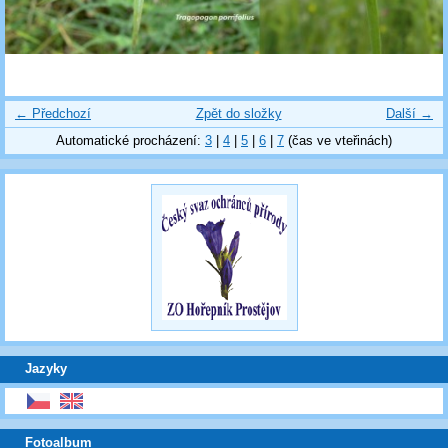
← Předchozí
Zpět do složky
Další →
Automatické procházení:
3
|
4
|
5
|
6
|
7
(čas ve vteřinách)
Jazyky
Fotoalbum