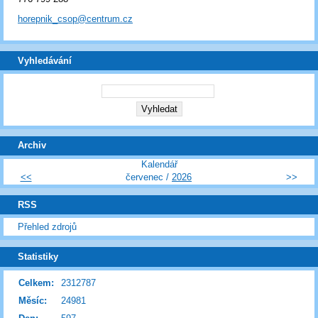
horepnik_csop@centrum.cz
Vyhledávání
Archiv
Kalendář
<<
červenec /
2026
>>
RSS
Přehled zdrojů
Statistiky
Celkem:
2312787
Měsíc:
24981