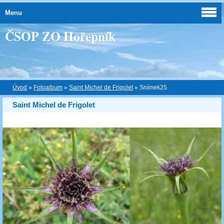
Menu
ČSOP ZO Hořepník
Úvod
»
Fotoalbum
»
Saint Michel de Frigolet
»
Snímek25
Saint Michel de Frigolet