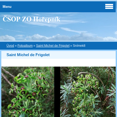
Menu
ČSOP ZO Hořepník
Úvod
»
Fotoalbum
»
Saint Michel de Frigolet
»
Snímek8
Saint Michel de Frigolet