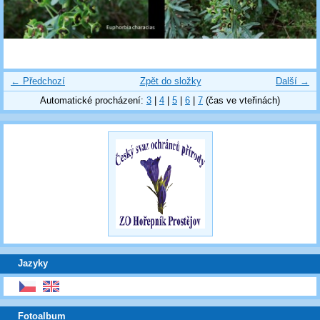
← Předchozí
Zpět do složky
Další →
Automatické procházení:
3
|
4
|
5
|
6
|
7
(čas ve vteřinách)
Jazyky
Fotoalbum