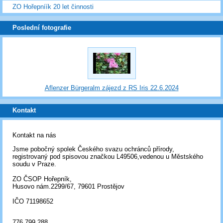
ZO Hořepníík 20 let činnosti
Poslední fotografie
Aflenzer Bürgeralm zájezd z RS Iris 22.6.2024
Kontakt
Kontakt na nás
Jsme pobočný spolek Českého svazu ochránců přírody,
registrovaný pod spisovou značkou L49506,vedenou u Městského
soudu v Praze.
ZO ČSOP Hořepník,
Husovo nám.2299/67, 79601 Prostějov
IČO 71198652
776 799 288