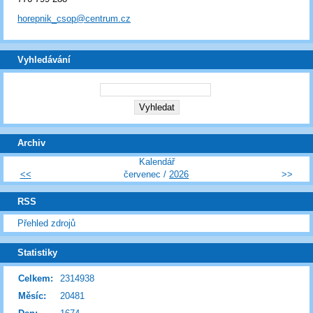
horepnik_csop@centrum.cz
Vyhledávání
Archiv
Kalendář
<<
červenec /
2026
>>
RSS
Přehled zdrojů
Statistiky
Celkem:
2314938
Měsíc:
20481