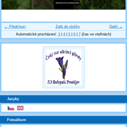
← Předchozí
Zpět do složky
Další →
Automatické procházení:
3
|
4
|
5
|
6
|
7
(čas ve vteřinách)
Jazyky
Fotoalbum