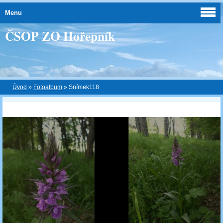
Menu
ČSOP ZO Hořepník
Úvod
»
Fotoalbum
»
Snímek118