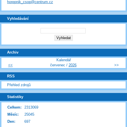
horepnik_csop@centrum.cz
Vyhledávání
Archiv
Kalendář
<<
červenec /
2026
>>
RSS
Přehled zdrojů
Statistiky
Celkem:
2313069
Měsíc:
25045
Den:
697