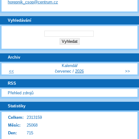
horepnik_csop@centrum.cz
Vyhledávání
Archiv
Kalendář
<<
červenec /
2026
>>
RSS
Přehled zdrojů
Statistiky
Celkem:
2313159
Měsíc:
25068
Den:
715