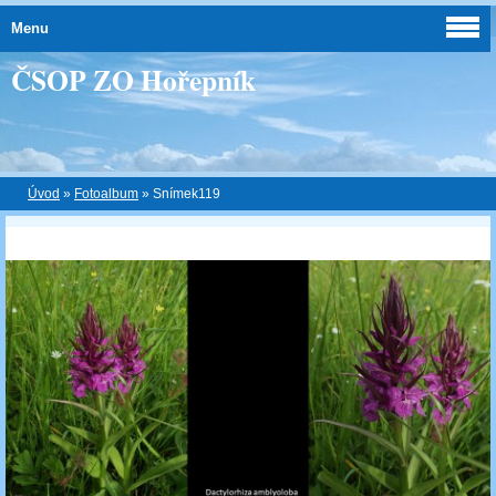
Menu
ČSOP ZO Hořepník
Úvod
»
Fotoalbum
»
Snímek119