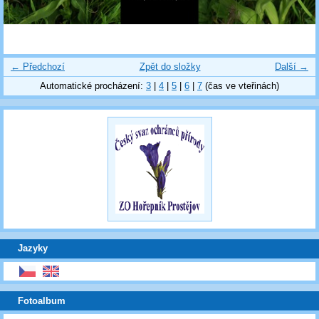
← Předchozí
Zpět do složky
Další →
Automatické procházení:
3
|
4
|
5
|
6
|
7
(čas ve vteřinách)
Jazyky
Fotoalbum