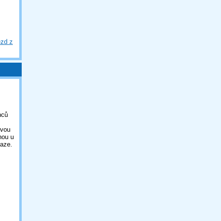
ezd z
nců
ovou
nou u
aze.