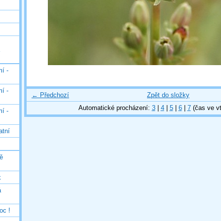
í -
í -
← Předchozí
Zpět do složky
Automatické procházení:
3
|
4
|
5
|
6
|
7
(čas ve vt
í -
atní
ě
k
á
oc !