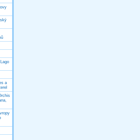
rovy
jský
mů
 Lago
es a
terel
Orchis
ana,
Evropy
o