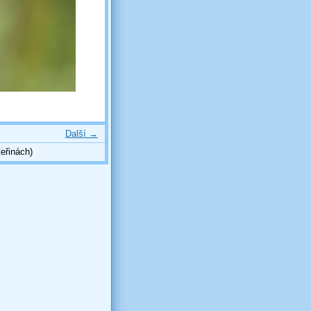
Další →
eřinách)