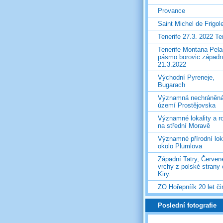
Provance
Saint Michel de Frigol
Tenerife 27.3. 2022 T
Tenerife Montana Pela
pásmo borovic západ
21.3.2022
Východní Pyreneje,
Bugarach
Významná nechráněn
území Prostějovska
Významné lokality a ro
na střední Moravě
Významné přírodní lok
okolo Plumlova
Západní Tatry, Červen
vrchy z polské strany
Kiry.
ZO Hořepníík 20 let či
Poslední fotografie