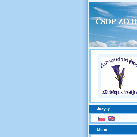
ČSOP ZO H
Jazyky
Menu