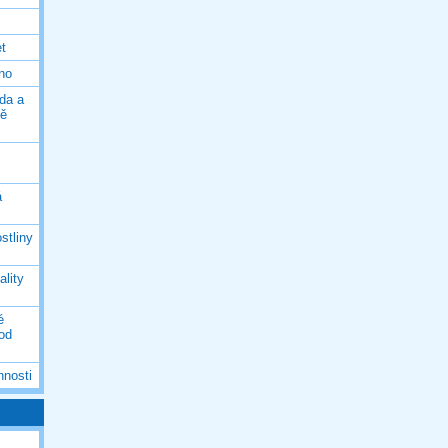
et
eno
da a
ně
á
stliny
ality
é
 od
nnosti