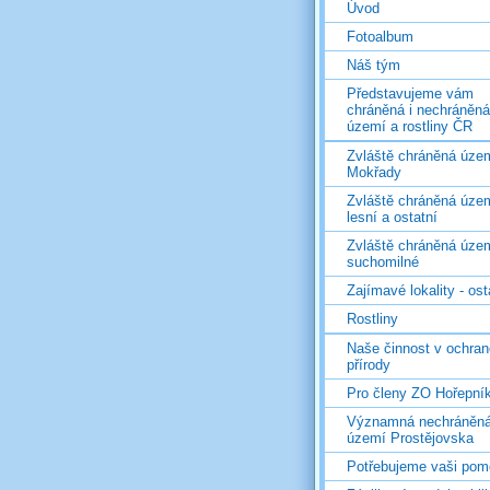
Úvod
Fotoalbum
Náš tým
Představujeme vám
chráněná i nechráněná
území a rostliny ČR
Zvláště chráněná územ
Mokřady
Zvláště chráněná územ
lesní a ostatní
Zvláště chráněná územ
suchomilné
Zajímavé lokality - ost
Rostliny
Naše činnost v ochran
přírody
Pro členy ZO Hořepní
Významná nechráněn
území Prostějovska
Potřebujeme vaši pom