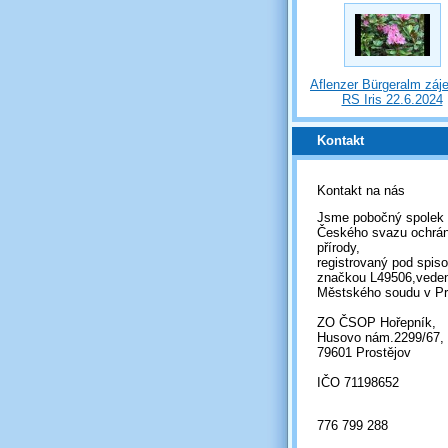
Aflenzer Bürgeralm záj
RS Iris 22.6.2024
Kontakt
Kontakt na nás
Jsme pobočný spolek
Českého svazu ochrá
přírody,
registrovaný pod spis
značkou L49506,vede
Městského soudu v Pr
ZO ČSOP Hořepník,
Husovo nám.2299/67,
79601 Prostějov
IČO 71198652
776 799 288