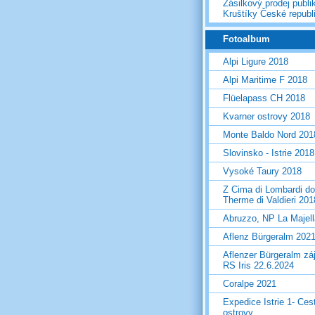
Zásilkový prodej publi
Kruštíky České republ
Fotoalbum
Alpi Ligure 2018
Alpi Maritime F 2018
Flüelapass CH 2018
Kvarner ostrovy 2018
Monte Baldo Nord 201
Slovinsko - Istrie 2018
Vysoké Taury 2018
Z Cima di Lombardi do
Therme di Valdieri 201
Abruzzo, NP La Majel
Aflenz Bürgeralm 202
Aflenzer Bürgeralm zá
RS Iris 22.6.2024
Coralpe 2021
Expedice Istrie 1- Ces
ostrovy