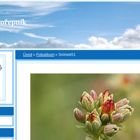
ořepník
Úvod
»
Fotoalbum
»
Snímek51