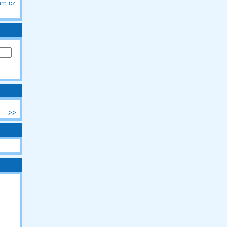
um.cz
>>