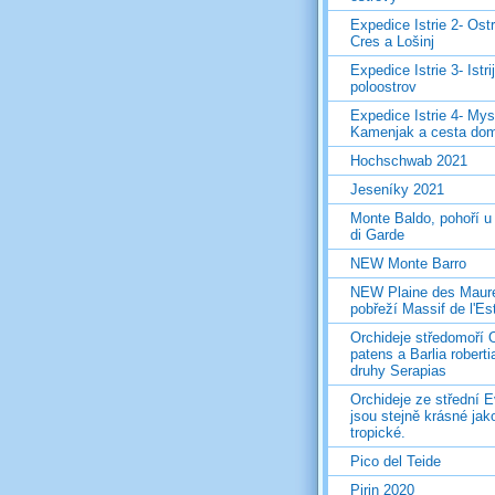
Expedice Istrie 2- Ost
Cres a Lošinj
Expedice Istrie 3- Istri
poloostrov
Expedice Istrie 4- Mys
Kamenjak a cesta do
Hochschwab 2021
Jeseníky 2021
Monte Baldo, pohoří u
di Garde
NEW Monte Barro
NEW Plaine des Maur
pobřeží Massif de l'Es
Orchideje středomoří 
patens a Barlia roberti
druhy Serapias
Orchideje ze střední 
jsou stejně krásné jak
tropické.
Pico del Teide
Pirin 2020