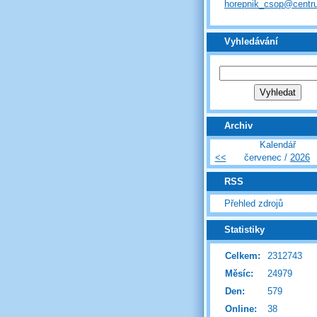
horepnik_csop@centr
Vyhledávání
Archiv
Kalendář
<<
červenec /
2026
RSS
Přehled zdrojů
Statistiky
Celkem:
2312743
Měsíc:
24979
Den:
579
Online:
38