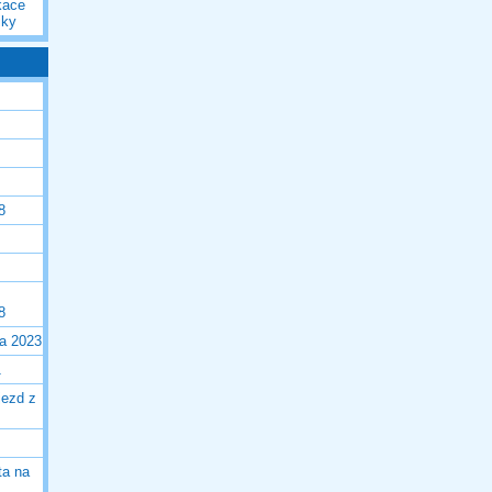
kace
iky
8
8
la 2023
1
jezd z
ta na